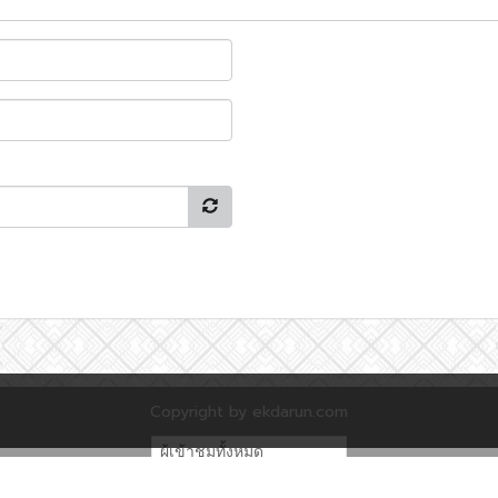
Copyright by ekdarun.com
ผู้เข้าชมทั้งหมด
10,621,261