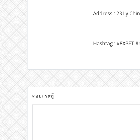
Address : 23 Ly Chi
Hashtag : #8XBET 
ตอบกระทู้