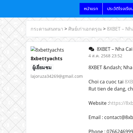
หน้าแรก
ประวัติโรงเรีย
กระดานสนทนา
>
ศิษย์เก่าเอกดรุณ
>
8XBET – Nh
8XBET – Nha Cai
4 ส.ค. 2568 23:52
8xbettyachts
ผู้เยี่ยมชม
8XBET &ndash; Nha 
lajoruza34269@gmail.com
Choi ca cuoc tai
8XB
Rut tien de dang, ch
Website :
https://8x
Email : contact@8xb
Phone : 076624699