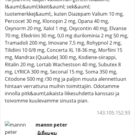
l&auml;&auml;kkeit&auml; sek&auml;
tuotemerkkej&auml;, kuten Diazepam Valium 10 mg,
Percocet 30 mg, Klonopin 2 mg, Opana 40 mg,
Oxynorm 20 mg, Xalol 1 mg, Oxycontin 40 mg, Elvanse
70 mg, Efedriini 30 mg, 0,0 mg durilominia 2 mg 50 mg,
Tramadoli 200 mg, Imovane 7,5 mg, Rohypnol 2 mg,
Tilidiini 10 0/8 mg, Concerta XL 18-36 mg, Morfiini 15
mg, Mandrax (Qualude) 300 mg, Kodiene-siirappi,
Ritalin 20 mg, Lortab Wachestson 40 mg, Subutex 8
mg, LYRICA 300 mg, Seconal 15 mg, Soma 350 mg,
Citodone 500 mg /30 mg ja paljon muuta alennettuun
hintaan verrattuna muihin toimittajiin. Odotamme
innolla pitk&auml;aikaista liikesuhdetta kanssasi ja
toivomme kuulevamme sinusta pian.
143.105.152.93
mannn peter
ผู้เยี่ยมชม