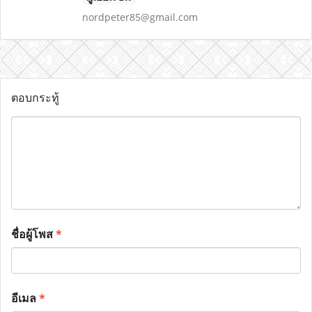
nordpeter85@gmail.com
ตอบกระทู้
ชื่อผู้โพส
*
อีเมล
*