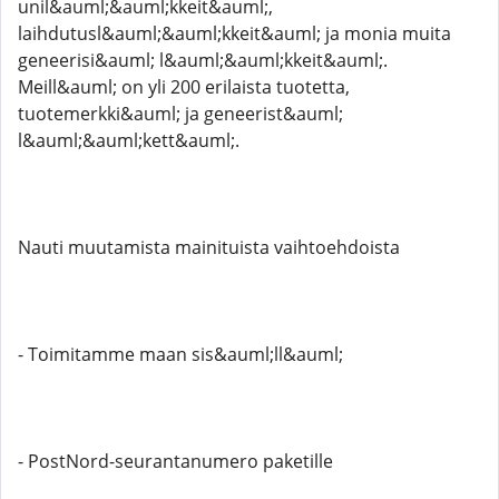
unil&auml;&auml;kkeit&auml;,
laihdutusl&auml;&auml;kkeit&auml; ja monia muita
geneerisi&auml; l&auml;&auml;kkeit&auml;.
Meill&auml; on yli 200 erilaista tuotetta,
tuotemerkki&auml; ja geneerist&auml;
l&auml;&auml;kett&auml;.
Nauti muutamista mainituista vaihtoehdoista
- Toimitamme maan sis&auml;ll&auml;
- PostNord-seurantanumero paketille