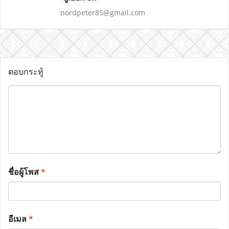
nordpeter85@gmail.com
ตอบกระทู้
ชื่อผู้โพส
*
อีเมล
*