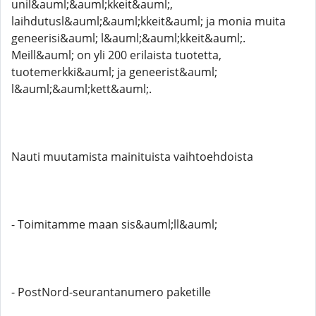
unil&auml;&auml;kkeit&auml;,
laihdutusl&auml;&auml;kkeit&auml; ja monia muita
geneerisi&auml; l&auml;&auml;kkeit&auml;.
Meill&auml; on yli 200 erilaista tuotetta,
tuotemerkki&auml; ja geneerist&auml;
l&auml;&auml;kett&auml;.
Nauti muutamista mainituista vaihtoehdoista
- Toimitamme maan sis&auml;ll&auml;
- PostNord-seurantanumero paketille