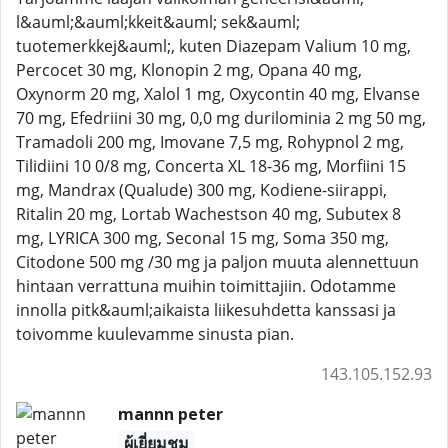
l&auml;&auml;kkeit&auml; sek&auml;
tuotemerkkej&auml;, kuten Diazepam Valium 10 mg,
Percocet 30 mg, Klonopin 2 mg, Opana 40 mg,
Oxynorm 20 mg, Xalol 1 mg, Oxycontin 40 mg, Elvanse
70 mg, Efedriini 30 mg, 0,0 mg durilominia 2 mg 50 mg,
Tramadoli 200 mg, Imovane 7,5 mg, Rohypnol 2 mg,
Tilidiini 10 0/8 mg, Concerta XL 18-36 mg, Morfiini 15
mg, Mandrax (Qualude) 300 mg, Kodiene-siirappi,
Ritalin 20 mg, Lortab Wachestson 40 mg, Subutex 8
mg, LYRICA 300 mg, Seconal 15 mg, Soma 350 mg,
Citodone 500 mg /30 mg ja paljon muuta alennettuun
hintaan verrattuna muihin toimittajiin. Odotamme
innolla pitk&auml;aikaista liikesuhdetta kanssasi ja
toivomme kuulevamme sinusta pian.
143.105.152.93
mannn peter
ผู้เยี่ยมชม