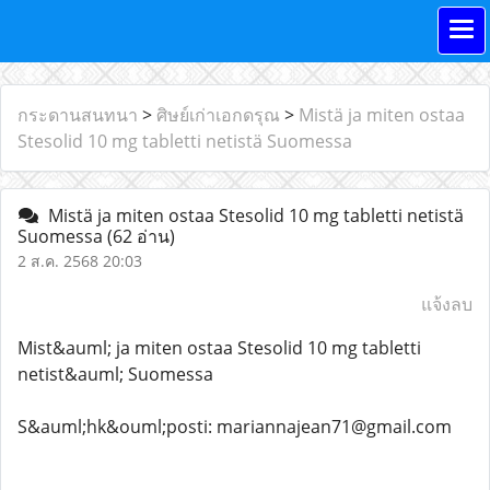
กระดานสนทนา
>
ศิษย์เก่าเอกดรุณ
>
Mistä ja miten ostaa
Stesolid 10 mg tabletti netistä Suomessa
Mistä ja miten ostaa Stesolid 10 mg tabletti netistä
Suomessa
(62 อ่าน)
2 ส.ค. 2568 20:03
แจ้งลบ
Mist&auml; ja miten ostaa Stesolid 10 mg tabletti
netist&auml; Suomessa
S&auml;hk&ouml;posti: mariannajean71@gmail.com