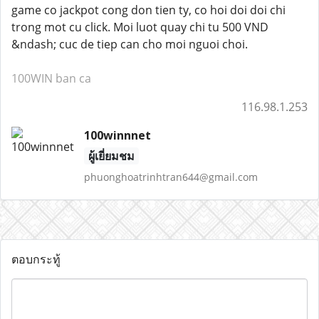
game co jackpot cong don tien ty, co hoi doi doi chi
trong mot cu click. Moi luot quay chi tu 500 VND
&ndash; cuc de tiep can cho moi nguoi choi.
100WIN ban ca
116.98.1.253
100winnnet
ผู้เยี่ยมชม
phuonghoatrinhtran644@gmail.com
ตอบกระทู้