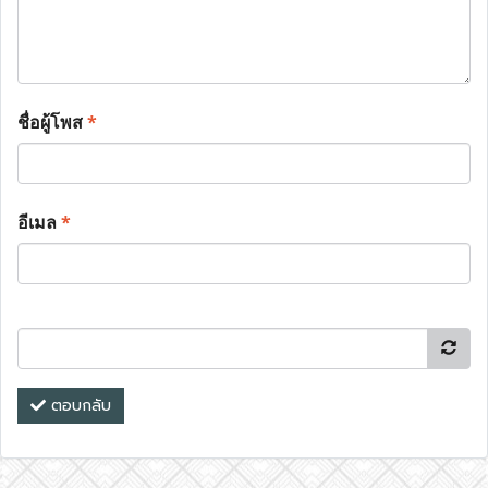
ชื่อผู้โพส
*
อีเมล
*
ตอบกลับ