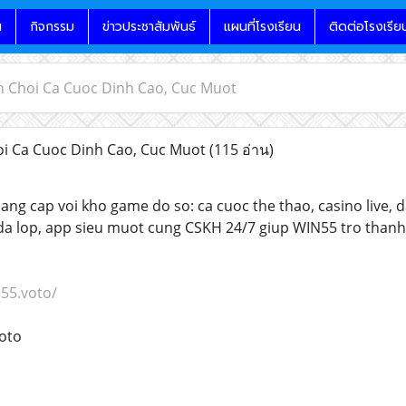
น
กิจกรรม
ข่าวประชาสัมพันธ์
แผนที่โรงเรียน
ติดต่อโรงเรีย
n Choi Ca Cuoc Dinh Cao, Cuc Muot
i Ca Cuoc Dinh Cao, Cuc Muot
(115 อ่าน)
ng cap voi kho game do so: ca cuoc the thao, casino live, da
da lop, app sieu muot cung CSKH 24/7 giup WIN55 tro thanh
n55.voto/
oto