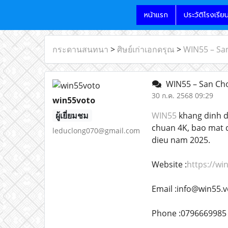
หน้าแรก
ประวัติโรงเรีย
กระดานสนทนา
>
ศิษย์เก่าเอกดรุณ
>
WIN55 – Sa
WIN55 – San Cho
30 ก.ค. 2568 09:29
win55voto
ผู้เยี่ยมชม
WIN55
khang dinh da
chuan 4K, bao mat 
leduclong070@gmail.com
dieu nam 2025.
Website :
https://wi
Email :info@win55.v
Phone :0796669985