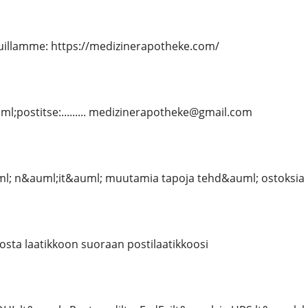
uillamme: https://medizinerapotheke.com/
l;postitse:......... medizinerapotheke@gmail.com
 n&auml;it&auml; muutamia tapoja tehd&auml; ostoksia 
osta laatikkoon suoraan postilaatikkoosi