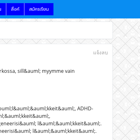
น
ลิ้งค์
สมัครเรียน
แจ้งลบ
rkossa, sill&auml; myymme vain
&ouml;l&auml;&auml;kkeit&auml;, ADHD-
l;&auml;kkeit&auml;,
eneerisi&auml; l&auml;&auml;kkeit&auml;.
geneerisi&auml; l&auml;&auml;kkeit&auml;.