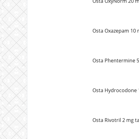
Osta OxyNorm 20 mg
Osta Oxazepam 10 
Osta Phentermine 5
Osta Hydrocodone 1
Osta Rivotril 2 mg t