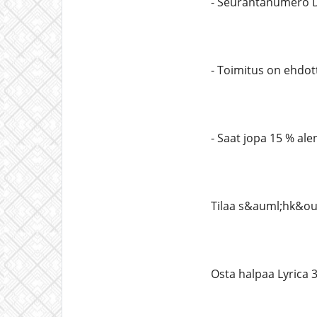
- Seurantanumero DH
- Toimitus on ehdo
- Saat jopa 15 % al
Tilaa s&auml;hk&ou
Osta halpaa Lyrica 