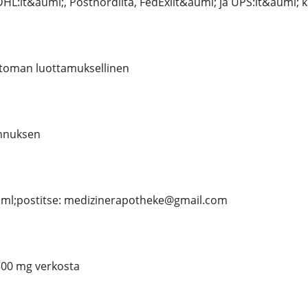
L:lt&auml;, Postnordilta, FedExilt&auml; ja UPS:lt&auml; kai
ttoman luottamuksellinen
ennuksen
ml;postitse: medizinerapotheke@gmail.com
300 mg verkosta