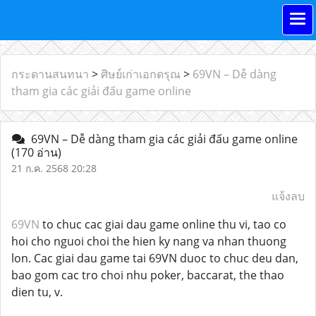
กระดานสนทนา
>
ศิษย์เก่าเอกดรุณ
>
69VN – Dễ dàng
tham gia các giải đấu game online
69VN – Dễ dàng tham gia các giải đấu game online
(170 อ่าน)
21 ก.ค. 2568 20:28
แจ้งลบ
69VN
to chuc cac giai dau game online thu vi, tao co
hoi cho nguoi choi the hien ky nang va nhan thuong
lon. Cac giai dau game tai 69VN duoc to chuc deu dan,
bao gom cac tro choi nhu poker, baccarat, the thao
dien tu, v.