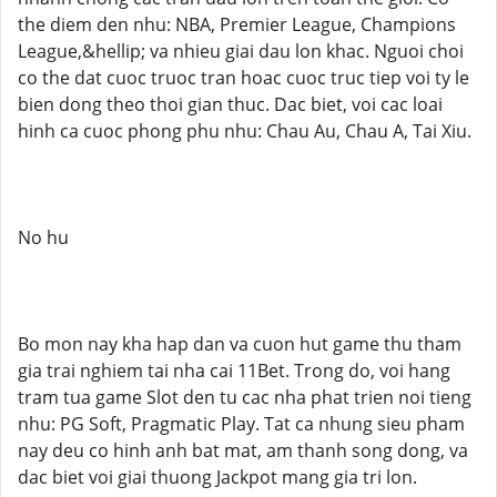
the diem den nhu: NBA, Premier League, Champions
League,&hellip; va nhieu giai dau lon khac. Nguoi choi
co the dat cuoc truoc tran hoac cuoc truc tiep voi ty le
bien dong theo thoi gian thuc. Dac biet, voi cac loai
hinh ca cuoc phong phu nhu: Chau Au, Chau A, Tai Xiu.
No hu
Bo mon nay kha hap dan va cuon hut game thu tham
gia trai nghiem tai nha cai 11Bet. Trong do, voi hang
tram tua game Slot den tu cac nha phat trien noi tieng
nhu: PG Soft, Pragmatic Play. Tat ca nhung sieu pham
nay deu co hinh anh bat mat, am thanh song dong, va
dac biet voi giai thuong Jackpot mang gia tri lon.