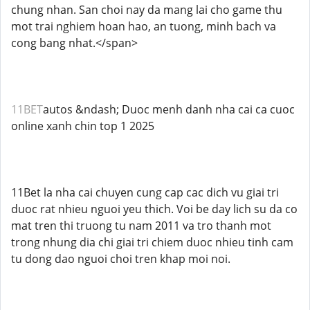
chung nhan. San choi nay da mang lai cho game thu
mot trai nghiem hoan hao, an tuong, minh bach va
cong bang nhat.</span>
11BET
autos &ndash; Duoc menh danh nha cai ca cuoc
online xanh chin top 1 2025
11Bet la nha cai chuyen cung cap cac dich vu giai tri
duoc rat nhieu nguoi yeu thich. Voi be day lich su da co
mat tren thi truong tu nam 2011 va tro thanh mot
trong nhung dia chi giai tri chiem duoc nhieu tinh cam
tu dong dao nguoi choi tren khap moi noi.