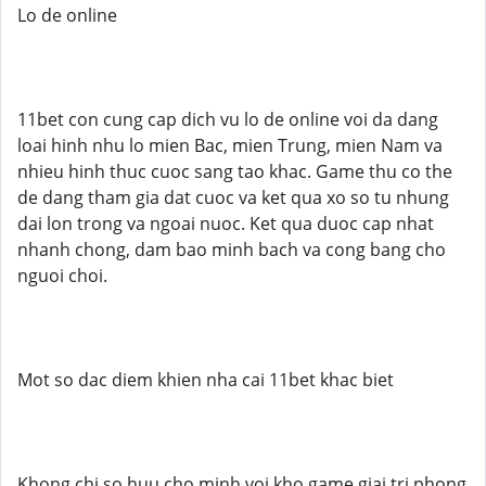
Lo de online
11bet con cung cap dich vu lo de online voi da dang
loai hinh nhu lo mien Bac, mien Trung, mien Nam va
nhieu hinh thuc cuoc sang tao khac. Game thu co the
de dang tham gia dat cuoc va ket qua xo so tu nhung
dai lon trong va ngoai nuoc. Ket qua duoc cap nhat
nhanh chong, dam bao minh bach va cong bang cho
nguoi choi.
Mot so dac diem khien nha cai 11bet khac biet
Khong chi so huu cho minh voi kho game giai tri phong