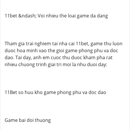
11bet &ndash; Voi nhieu the loai game da dang
Tham gia trai nghiem tai nha cai 11bet, game thu luon
duoc hoa minh vao the gioi game phong phu va doc
dao. Tai day, anh em cuoc thu duoc kham pha rat
nhieu chuong trinh giai tri moi la nhu duoi day:
11Bet so huu kho game phong phu va doc dao
Game bai doi thuong