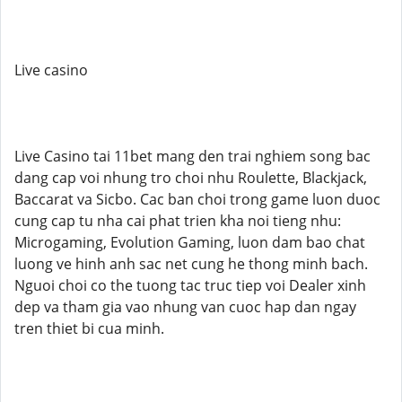
Live casino
Live Casino tai 11bet mang den trai nghiem song bac
dang cap voi nhung tro choi nhu Roulette, Blackjack,
Baccarat va Sicbo. Cac ban choi trong game luon duoc
cung cap tu nha cai phat trien kha noi tieng nhu:
Microgaming, Evolution Gaming, luon dam bao chat
luong ve hinh anh sac net cung he thong minh bach.
Nguoi choi co the tuong tac truc tiep voi Dealer xinh
dep va tham gia vao nhung van cuoc hap dan ngay
tren thiet bi cua minh.