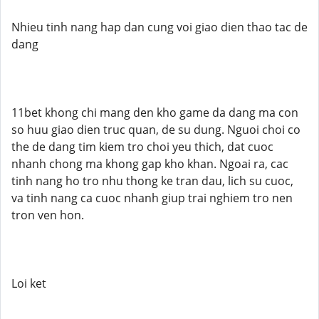
Nhieu tinh nang hap dan cung voi giao dien thao tac de
dang
11bet khong chi mang den kho game da dang ma con
so huu giao dien truc quan, de su dung. Nguoi choi co
the de dang tim kiem tro choi yeu thich, dat cuoc
nhanh chong ma khong gap kho khan. Ngoai ra, cac
tinh nang ho tro nhu thong ke tran dau, lich su cuoc,
va tinh nang ca cuoc nhanh giup trai nghiem tro nen
tron ven hon.
Loi ket