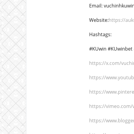
Email: vuchinhkuw
Website:
https://au
Hashtags:
#KUwin #KUwinbet
https://x.com/vuch
https://www.youtu
https://www.pinter
https://vimeo.com/
https://www.blogge