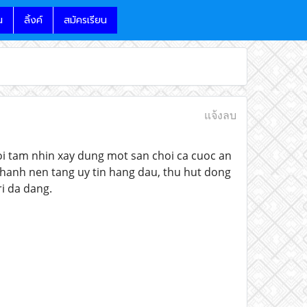
น
ลิ้งค์
สมัครเรียน
แจ้งลบ
 voi tam nhin xay dung mot san choi ca cuoc an
thanh nen tang uy tin hang dau, thu hut dong
ri da dang.