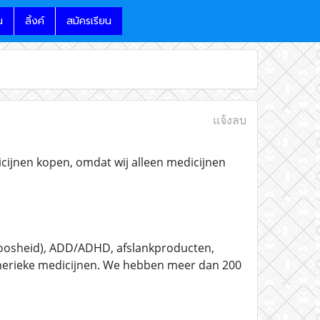
น
ลิ้งค์
สมัครเรียน
แจ้งลบ
icijnen kopen, omdat wij alleen medicijnen
peloosheid), ADD/ADHD, afslankproducten,
enerieke medicijnen. We hebben meer dan 200