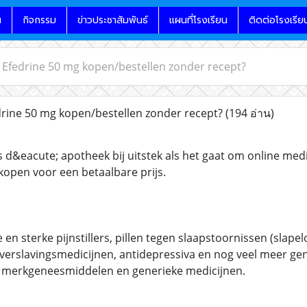
น
กิจกรรม
ข่าวประชาสัมพันธ์
แผนที่โรงเรียน
ติดต่อโรงเรีย
 Efedrine 50 mg kopen/bestellen zonder recept?
rine 50 mg kopen/bestellen zonder recept?
(194 อ่าน)
 d&eacute; apotheek bij uitstek als het gaat om online med
rkopen voor een betaalbare prijs.
 en sterke pijnstillers, pillen tegen slaapstoornissen (sla
verslavingsmedicijnen, antidepressiva en nog veel meer g
 merkgeneesmiddelen en generieke medicijnen.