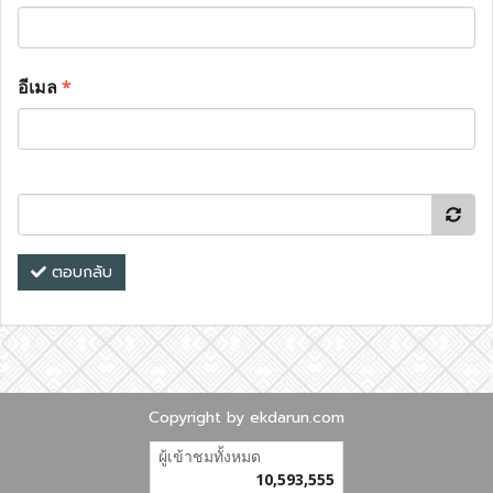
อีเมล
*
ตอบกลับ
Copyright by ekdarun.com
ผู้เข้าชมทั้งหมด
10,593,555