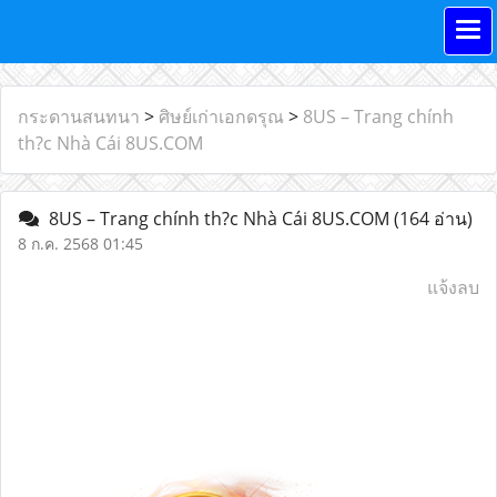
กระดานสนทนา
>
ศิษย์เก่าเอกดรุณ
>
8US – Trang chính
th?c Nhà Cái 8US.COM
8US – Trang chính th?c Nhà Cái 8US.COM
(164 อ่าน)
8 ก.ค. 2568 01:45
แจ้งลบ