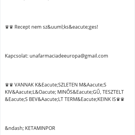
♛♛ Recept nem sz&uuml;ks&eacute;ges!
Kapcsolat: unafarmaciadeeuropa@gmail.com
♛♛ VANNAK K&Eacute;SZLETEN M&Aacute;S
KIV&Aacute;L&Oacute; MINŐS&Eacute;GŰ, TESZTELT
&Eacute;S BEV&Aacute;LT TERM&Eacute;KEINK IS♛♛
&ndash; KETAMINPOR