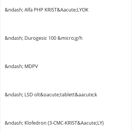
&ndash; Alfa PHP KRIST&Aacute;LYOK
&ndash; Durogesic 100 &micro;g/h
&ndash; MDPV
&ndash; LSD olt&oacute;tablett&aacute;k
&ndash; Klofedron (3-CMC-KRIST&Aacute;LY)