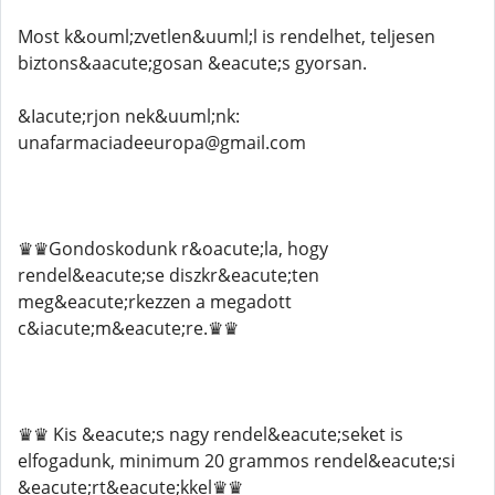
Most k&ouml;zvetlen&uuml;l is rendelhet, teljesen
biztons&aacute;gosan &eacute;s gyorsan.
&Iacute;rjon nek&uuml;nk:
unafarmaciadeeuropa@gmail.com
♛♛Gondoskodunk r&oacute;la, hogy
rendel&eacute;se diszkr&eacute;ten
meg&eacute;rkezzen a megadott
c&iacute;m&eacute;re.♛♛
♛♛ Kis &eacute;s nagy rendel&eacute;seket is
elfogadunk, minimum 20 grammos rendel&eacute;si
&eacute;rt&eacute;kkel♛♛