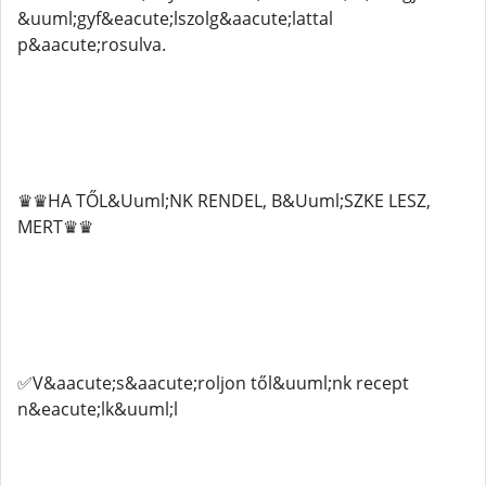
&uuml;gyf&eacute;lszolg&aacute;lattal
p&aacute;rosulva.
♛♛HA TŐL&Uuml;NK RENDEL, B&Uuml;SZKE LESZ,
MERT♛♛
✅V&aacute;s&aacute;roljon től&uuml;nk recept
n&eacute;lk&uuml;l