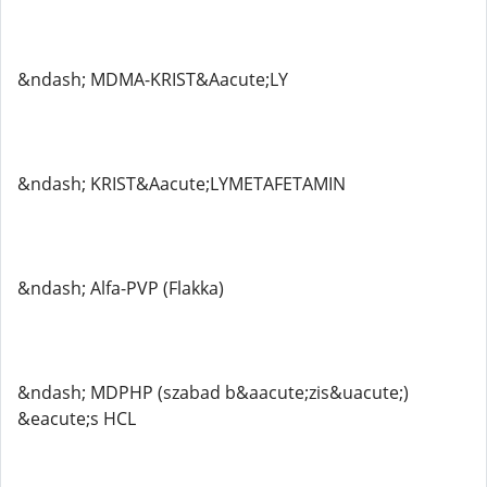
&ndash; MDMA-KRIST&Aacute;LY
&ndash; KRIST&Aacute;LYMETAFETAMIN
&ndash; Alfa-PVP (Flakka)
&ndash; MDPHP (szabad b&aacute;zis&uacute;)
&eacute;s HCL