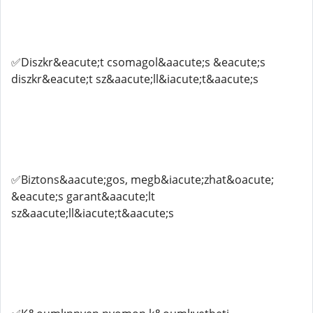
✅Diszkr&eacute;t csomagol&aacute;s &eacute;s
diszkr&eacute;t sz&aacute;ll&iacute;t&aacute;s
✅Biztons&aacute;gos, megb&iacute;zhat&oacute;
&eacute;s garant&aacute;lt
sz&aacute;ll&iacute;t&aacute;s