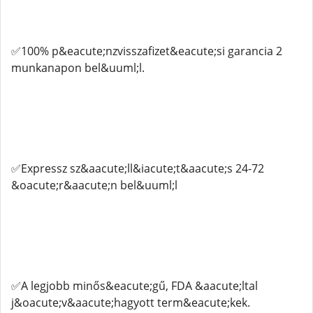
✅100% p&eacute;nzvisszafizet&eacute;si garancia 2
munkanapon bel&uuml;l.
✅Expressz sz&aacute;ll&iacute;t&aacute;s 24-72
&oacute;r&aacute;n bel&uuml;l
✅A legjobb minős&eacute;gű, FDA &aacute;ltal
j&oacute;v&aacute;hagyott term&eacute;kek.