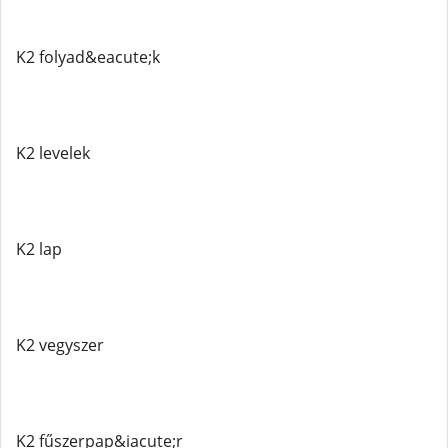
K2 folyad&eacute;k
K2 levelek
K2 lap
K2 vegyszer
K2 fűszerpap&iacute;r