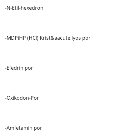
-N-Etil-hexedron
-MDPiHP (HCl) Krist&aacute;lyos por
-Efedrin por
-Oxikodon-Por
-Amfetamin por