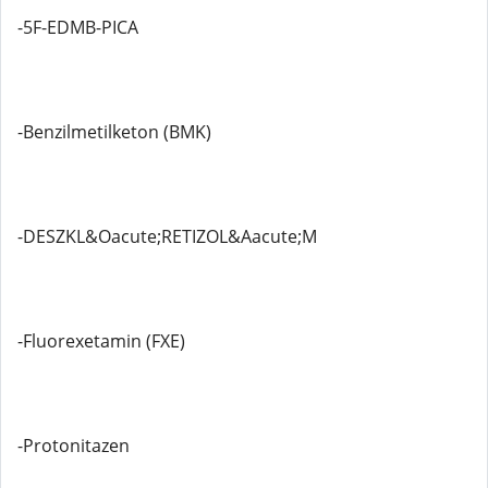
-5F-EDMB-PICA
-Benzilmetilketon (BMK)
-DESZKL&Oacute;RETIZOL&Aacute;M
-Fluorexetamin (FXE)
-Protonitazen