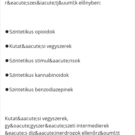
r&eacute;szes&iacute;tj&uuml;k előnyben:
⏺️Szintetikus opioidok
⏺️Kutat&aacute;si vegyszerek
⏺️Szintetikus stimul&aacute;nsok
⏺️Szintetikus kannabinoidok
⏺️Szintetikus benzodiazepinek
Kutat&aacute;si vegyszerek,
gy&oacute;gyszer&eacute;szeti intermedierek
&eacute;s diz&aacute;jnerdrogok ellenőrz&ouml;tt