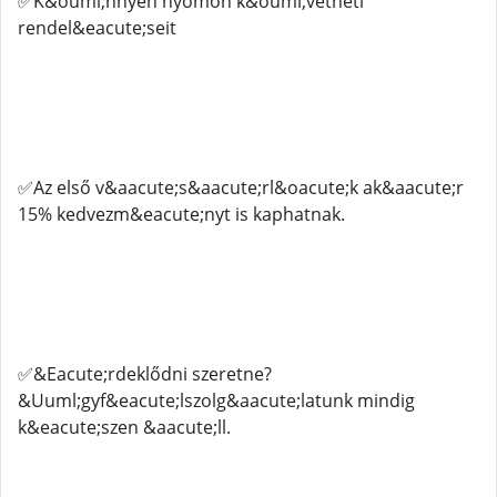
✅K&ouml;nnyen nyomon k&ouml;vetheti
rendel&eacute;seit
✅Az első v&aacute;s&aacute;rl&oacute;k ak&aacute;r
15% kedvezm&eacute;nyt is kaphatnak.
✅&Eacute;rdeklődni szeretne?
&Uuml;gyf&eacute;lszolg&aacute;latunk mindig
k&eacute;szen &aacute;ll.