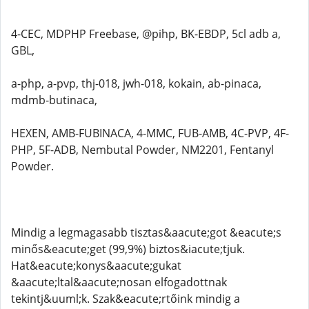
4-CEC, MDPHP Freebase, @pihp, BK-EBDP, 5cl adb a,
GBL,
a-php, a-pvp, thj-018, jwh-018, kokain, ab-pinaca,
mdmb-butinaca,
HEXEN, AMB-FUBINACA, 4-MMC, FUB-AMB, 4C-PVP, 4F-
PHP, 5F-ADB, Nembutal Powder, NM2201, Fentanyl
Powder.
Mindig a legmagasabb tisztas&aacute;got &eacute;s
minős&eacute;get (99,9%) biztos&iacute;tjuk.
Hat&eacute;konys&aacute;gukat
&aacute;ltal&aacute;nosan elfogadottnak
tekintj&uuml;k. Szak&eacute;rtőink mindig a