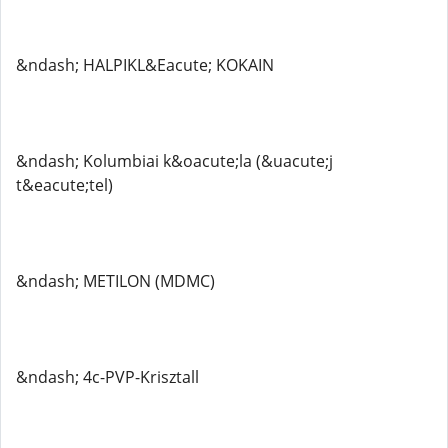
&ndash; HALPIKL&Eacute; KOKAIN
&ndash; Kolumbiai k&oacute;la (&uacute;j
t&eacute;tel)
&ndash; METILON (MDMC)
&ndash; 4c-PVP-Krisztall