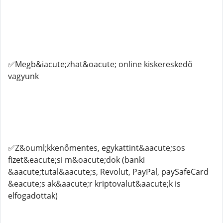
✅Megb&iacute;zhat&oacute; online kiskereskedő
vagyunk
✅Z&ouml;kkenőmentes, egykattint&aacute;sos
fizet&eacute;si m&oacute;dok (banki
&aacute;tutal&aacute;s, Revolut, PayPal, paySafeCard
&eacute;s ak&aacute;r kriptovalut&aacute;k is
elfogadottak)