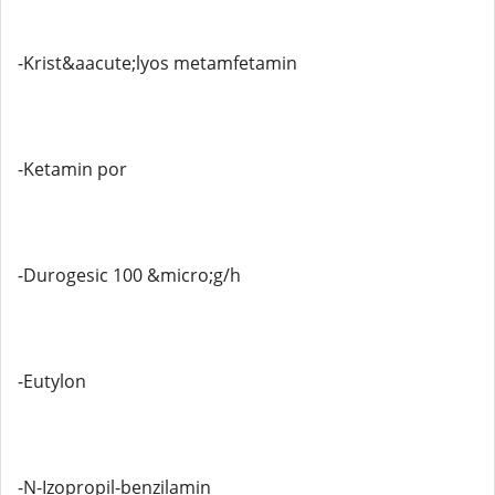
-Krist&aacute;lyos metamfetamin
-Ketamin por
-Durogesic 100 &micro;g/h
-Eutylon
-N-Izopropil-benzilamin