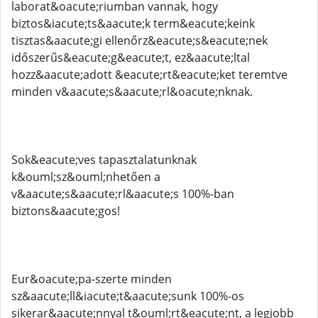
laborat&oacute;riumban vannak, hogy
biztos&iacute;ts&aacute;k term&eacute;keink
tisztas&aacute;gi ellenőrz&eacute;s&eacute;nek
időszerűs&eacute;g&eacute;t, ez&aacute;ltal
hozz&aacute;adott &eacute;rt&eacute;ket teremtve
minden v&aacute;s&aacute;rl&oacute;nknak.
Sok&eacute;ves tapasztalatunknak
k&ouml;sz&ouml;nhetően a
v&aacute;s&aacute;rl&aacute;s 100%-ban
biztons&aacute;gos!
Eur&oacute;pa-szerte minden
sz&aacute;ll&iacute;t&aacute;sunk 100%-os
sikerar&aacute;nnyal t&ouml;rt&eacute;nt, a legjobb