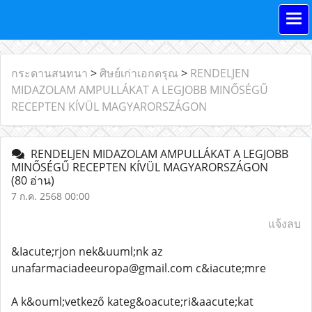
กระดานสนทนา
>
ศิษย์เก่าเอกดรุณ
>
RENDELJEN
MIDAZOLAM AMPULLÁKAT A LEGJOBB MINŐSÉGŰ
RECEPTEN KÍVÜL MAGYARORSZÁGON
RENDELJEN MIDAZOLAM AMPULLÁKAT A LEGJOBB
MINŐSÉGŰ RECEPTEN KÍVÜL MAGYARORSZÁGON
(80 อ่าน)
7 ก.ค. 2568 00:00
แจ้งลบ
&Iacute;rjon nek&uuml;nk az
unafarmaciadeeuropa@gmail.com c&iacute;mre
A k&ouml;vetkező kateg&oacute;ri&aacute;kat