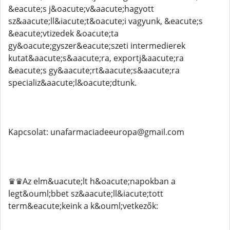
&eacute;s j&oacute;v&aacute;hagyott
sz&aacute;ll&iacute;t&oacute;i vagyunk, &eacute;s
&eacute;vtizedek &oacute;ta
gy&oacute;gyszer&eacute;szeti intermedierek
kutat&aacute;s&aacute;ra, exportj&aacute;ra
&eacute;s gy&aacute;rt&aacute;s&aacute;ra
specializ&aacute;l&oacute;dtunk.
Kapcsolat: unafarmaciadeeuropa@gmail.com
♛♛Az elm&uacute;lt h&oacute;napokban a
legt&ouml;bbet sz&aacute;ll&iacute;tott
term&eacute;keink a k&ouml;vetkezők: