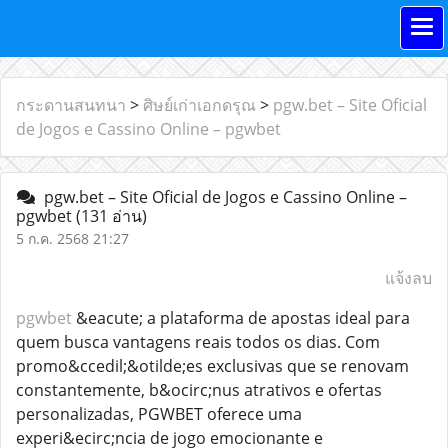
กระดานสนทนา
>
ศิษย์เก่าเอกดรุณ
>
pgw.bet – Site Oficial
de Jogos e Cassino Online – pgwbet
pgw.bet – Site Oficial de Jogos e Cassino Online –
pgwbet
(131 อ่าน)
5 ก.ค. 2568 21:27
แจ้งลบ
pgwbet
&eacute; a plataforma de apostas ideal para
quem busca vantagens reais todos os dias. Com
promo&ccedil;&otilde;es exclusivas que se renovam
constantemente, b&ocirc;nus atrativos e ofertas
personalizadas, PGWBET oferece uma
experi&ecirc;ncia de jogo emocionante e