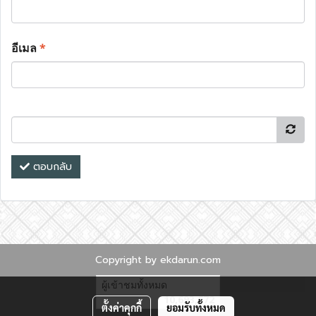
อีเมล
*
ตอบกลับ
Copyright by ekdarun.com
ผู้เข้าชมทั้งหมด
10,693,672
ตั้งค่าคุกกี้
ยอมรับทั้งหมด