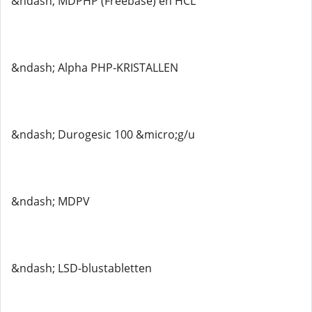
&ndash; MDPHP (Freebase) en HCL
&ndash; Alpha PHP-KRISTALLEN
&ndash; Durogesic 100 &micro;g/u
&ndash; MDPV
&ndash; LSD-blustabletten