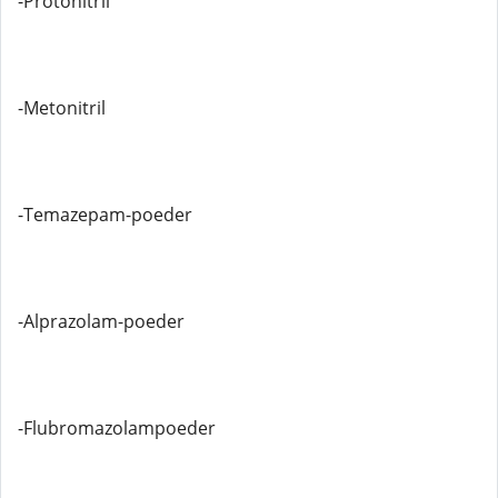
-Protonitril
-Metonitril
-Temazepam-poeder
-Alprazolam-poeder
-Flubromazolampoeder