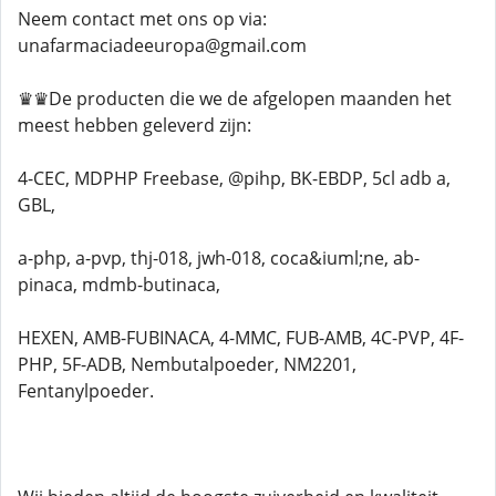
Neem contact met ons op via:
unafarmaciadeeuropa@gmail.com
♛♛De producten die we de afgelopen maanden het
meest hebben geleverd zijn:
4-CEC, MDPHP Freebase, @pihp, BK-EBDP, 5cl adb a,
GBL,
a-php, a-pvp, thj-018, jwh-018, coca&iuml;ne, ab-
pinaca, mdmb-butinaca,
HEXEN, AMB-FUBINACA, 4-MMC, FUB-AMB, 4C-PVP, 4F-
PHP, 5F-ADB, Nembutalpoeder, NM2201,
Fentanylpoeder.