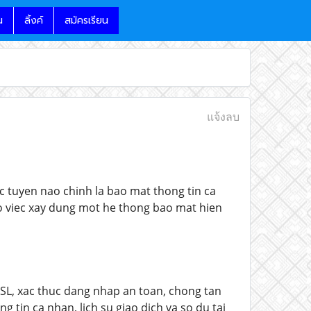
น
ลิ้งค์
สมัครเรียน
แจ้งลบ
 tuyen nao chinh la bao mat thong tin ca
 viec xay dung mot he thong bao mat hien
SL, xac thuc dang nhap an toan, chong tan
tin ca nhan, lich su giao dich va so du tai