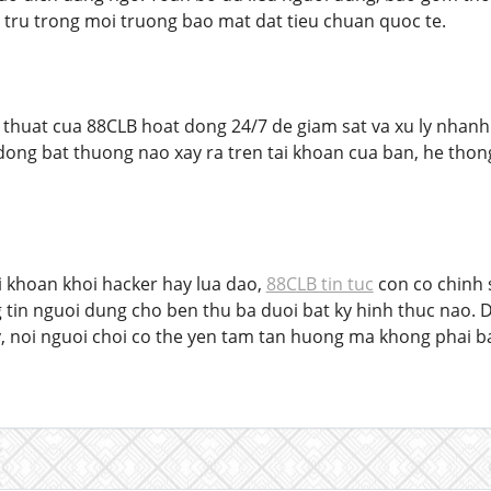
tru trong moi truong bao mat dat tieu chuan quoc te.
y thuat cua 88CLB hoat dong 24/7 de giam sat va xu ly nhan
dong bat thuong nao xay ra tren tai khoan cua ban, he thong 
i khoan khoi hacker hay lua dao,
88CLB tin tuc
con co chinh 
 tin nguoi dung cho ben thu ba duoi bat ky hinh thuc nao. 
y, noi nguoi choi co the yen tam tan huong ma khong phai ba