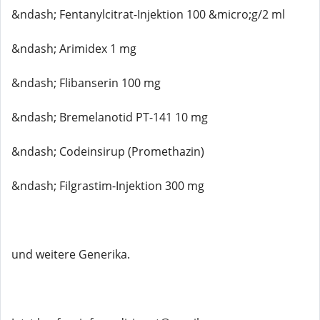
&ndash; Fentanylcitrat-Injektion 100 &micro;g/2 ml
&ndash; Arimidex 1 mg
&ndash; Flibanserin 100 mg
&ndash; Bremelanotid PT-141 10 mg
&ndash; Codeinsirup (Promethazin)
&ndash; Filgrastim-Injektion 300 mg
und weitere Generika.