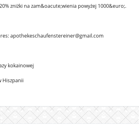
20% zniżki na zam&oacute;wienia powyżej 1000&euro;.
dres: apothekeschaufenstereiner@gmail.com
bazy kokainowej
w Hiszpanii