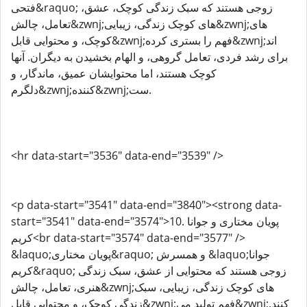
فتحی&raquo; زوجی هستند که سبک زندگی کوچک، عشق،
تعامل، چالش&zwnj;های کوچک زندگی، زیبایی&zwnj;های
کوچک، و محتوایی قابل&zwnj;فهم را بستری کرده&zwnj;اند
برای رشد فردی، تعامل گروهی، و الهام بخشیدن به دیگران. آنها
کوچک هستند، اما محتوایشان عمیق، ماندگار، و
دلگرم&zwnj;کننده&zwnj;ست.
<hr data-start="3536" data-end="3539" />
<p data-start="3541" data-end="3840"><strong data-
start="3541" data-end="3574">10. پویان مختاری و جوانا
کریم<br data-start="3574" data-end="3577" />
&laquo;پویان مختاری&raquo; و همسرش &laquo;جوانا
کریم&raquo; زوجی هستند که محتوایی از عشق، سبک زندگی
هنری، تعامل، چالش&zwnj;های کوچک زندگی، زیبایی، سبک
زندگی کوچک، و محتوایی قابل&zwnj;فهم تولید می&zwnj;کنند.