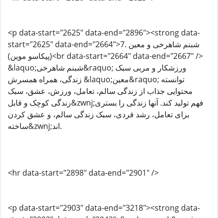
<p data-start="2625" data-end="2896"><strong data-
start="2625" data-end="2664">7. شبنم شاهرخی و معین
(پیکاسو موین)<br data-start="2664" data-end="2667" />
&laquo;شبنم شاهرخی&raquo; ورزشکار و مربی سبک
زندگی، همراه همسرش &laquo;معین&raquo; توانسته
محتوایی جذاب از زندگی سالم، تعامل، ورزش، عشق، سبک
زندگی کوچک و قابل&zwnj;فهم تولید کند. آنها زندگی را بستری
برای تعامل، رشد فردی، سبک زندگی سالم، و عشق کردن
ساخته&zwnj;اند.
<hr data-start="2898" data-end="2901" />
<p data-start="2903" data-end="3218"><strong data-