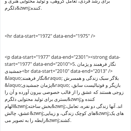
برای رشد فردی، تعامل گروهی، و تولید محتوایی هنری و
دلگرم&zwnj;کننده.
<hr data-start="1972" data-end="1975" />
<p data-start="1977" data-end="2301"><strong data-
start="1977" data-end="2010">5. نگار فرهمند و پژمان
جمشیدی<br data-start="2010" data-end="2013" />
&laquo;نگار فرهمند&raquo; بلاگر سبک زندگی و همسرش
&laquo;پژمان جمشیدی&raquo; بازیگر و فوتبالیست سابق،
زوجی هستند که عشق را از قالب خصوصی بیرون آورده و آن را
بستری برای تولید محتوایی دلگرم&zwnj;کننده و
الهام&zwnj;بخش ساخته&zwnj;اند. آنها زندگی دو نفره، تعامل،
عشق، چالش&zwnj;های کوچک زندگی، و زیبایی&zwnj;های یک
رابطه را به تصویر می&zwnj;کشند.