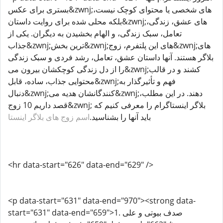
بستری برای عکس&zwnj;های شخصی یا محتوای کوچک نیست،
بلکه محلی شده برای روایت داستان&zwnj;های عشق، زندگی،
تعامل، سبک زندگی، و الهام بخشیدن به دیگران. یکی از
جذاب&zwnj;ترین بخش&zwnj;های این پلتفرم، زوج&zwnj;های
بلاگر هستند. آنها داستان عشق، تعامل، رشد فردی و سبک زندگی
را از دل زندگی کوچکشان بیرون می&zwnj;کشند و در قالب
محتوایی جذاب، ساده، قابل&zwnj;فهم و تأثیرگذار به
دنبال&zwnj;کنندگانشان هدیه می&zwnj;دهند. در این مطلب،
قصد داریم 10 زوج&zwnj; بلاگر اینستاگرام را معرفی کنیم که
باید آنها را بشناسید.
اسم زوج های بلاگر اینستا
<hr data-start="626" data-end="629" />
<p data-start="631" data-end="970"><strong data-
start="631" data-end="659">1. صدف بیوتی و علی