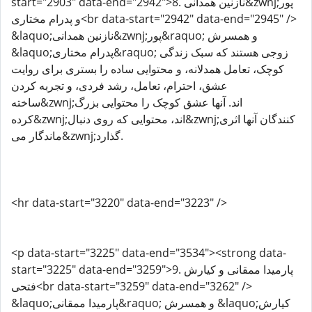
start="2903" data-end="2942">8. نازنین همدانی&zwnj;پور
و پدرام مختاری<br data-start="2942" data-end="2945" />
&laquo;نازنین همدانی&zwnj;پور&raquo; و همسرش
&laquo;پدرام مختاری&raquo; زوجی هستند که سبک زندگی
کوچک، تعامل همدلانه، و محتوایی ساده را بستری برای روایت
عشق، احترام، تعامل، رشد فردی، و تجربه کردن
ساخته&zwnj;اند. آنها عشق کوچک را محتوایی بزرگ
کرده&zwnj;اند، محتوایی که روی دنبال&zwnj;کنندگان آنها اثری
ماندگار می&zwnj;گذارد.
<hr data-start="3220" data-end="3223" />
<p data-start="3225" data-end="3534"><strong data-
start="3225" data-end="3259">9. پارمیدا ممقانی و کیارش
فتحی<br data-start="3259" data-end="3262" />
&laquo;پارمیدا ممقانی&raquo; و همسرش &laquo;کیارش