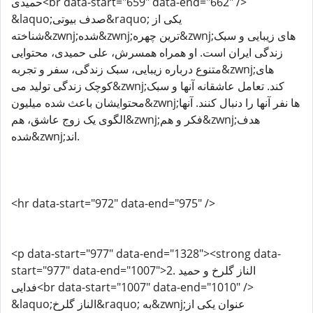
حمیدی<br data-start="659" data-end="662" />
&laquo;صدف بیوتی&raquo; یکی از
شناخته&zwnj;شده&zwnj;ترین چهره&zwnj;های زیبایی و سبک
زندگی ایران است. او همراه همسرش، علی حمیدی، محتوایی
متنوع درباره زیبایی، سبک زندگی، سفر و تجربه&zwnj;های
کوچک زندگی تولید می&zwnj;کند. تعامل عاشقانه آنها و سبک
محتوایشان باعث شده میلیون&zwnj;ها نفر آنها را دنبال کنند. آنها
الگوی یک زوج عاشق، هم&zwnj;فکر و هم&zwnj;هدف
شده&zwnj;اند.
<hr data-start="972" data-end="975" />
<p data-start="977" data-end="1328"><strong data-
start="977" data-end="1007">2. الناز گلرخ و حمید
فدایی<br data-start="1007" data-end="1010" />
&laquo;الناز گلرخ&raquo; به&zwnj;عنوان یکی از