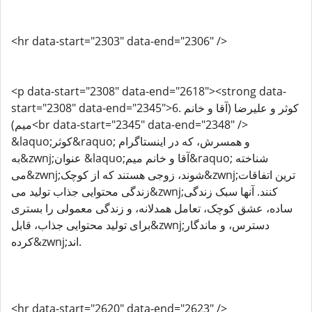
<hr data-start="2303" data-end="2306" />
<p data-start="2308" data-end="2618"><strong data-
start="2308" data-end="2345">6. کوثر و علیرضا (آقا و خانم
میم)<br data-start="2345" data-end="2348" />
&laquo;کوثر&raquo; و همسرش، که در اینستاگرام
به&zwnj;عنوان &laquo;آقا و خانم میم&raquo; شناخته
می&zwnj;شوند، زوجی هستند که از کوچک&zwnj;ترین اتفاقات
زندگی محتوایی جذاب تولید می&zwnj;کنند. آنها سبک زندگی
ساده، عشق کوچک، تعامل همدلانه، و زندگی معمولی را بستری
برای تولید محتوایی جذاب، قابل&zwnj;دسترس، و ماندگار
کرده&zwnj;اند.
<hr data-start="2620" data-end="2623" />