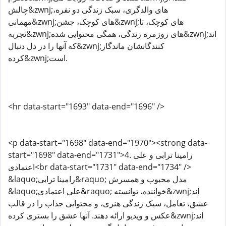
چالش&zwnj;های والدگری، سبک زندگی دو نفره،
مهمانی&zwnj;های کوچک، جشن&zwnj;های کوچک، تا
تجربه&zwnj;های روزمره زندگی، همگی محتوایی شده&zwnj;اند
که آنها را در دل دنبال&zwnj;کنندگانشان ماندگار
کرده&zwnj;است.
<hr data-start="1693" data-end="1696" />
<p data-start="1698" data-end="1970"><strong data-
start="1698" data-end="1731">4. رامینا ترابی و علی
اعتمادی<br data-start="1731" data-end="1734" />
&laquo;رامینا ترابی&raquo; مدل محبوب و همسرش
&laquo;علی اعتمادی&raquo; خواننده، توانسته&zwnj;اند
عشق، تعامل، سبک زندگی هنری، و محتوایی جذاب را در قالب
عکس و ویدیو ارائه دهند. آنها عشق را بستری کرده&zwnj;اند