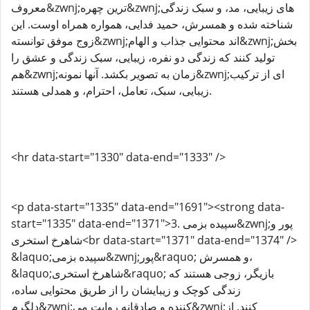
معروف&zwnj;ترین چهره&zwnj;های زیبایی، مد، و سبک زندگی
شناخته شده و همسرش، حمید فدایی، همواره همراه اوست. این
زوج موفق توانسته&zwnj;اند محتوایی جذاب و الهام&zwnj;بخش
تولید کنند که زندگی دو نفره، زیبایی، سبک زندگی و عشق را
هم&zwnj;زمان به تصویر بکشد. آنها نمونه&zwnj;ای از ترکیب
زیبایی، سبک، تعامل، احترام، و همدلی هستند.
<hr data-start="1330" data-end="1333" />
<p data-start="1335" data-end="1691"><strong data-
start="1335" data-end="1371">3. سپیده بزمی&zwnj;پور و
شاهرخ استخری<br data-start="1371" data-end="1374" />
&laquo;سپیده بزمی&zwnj;پور&raquo; و همسرش،
&laquo;شاهرخ استخری&raquo; بازیگر، زوجی هستند که
زندگی کوچک و زیبایشان را از طریق محتوایی ساده،
دلگرم&zwnj;کننده و صادقانه روایت می&zwnj;کنند. از