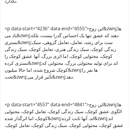
بگذارد.
<p data-start="4236" data-end="4555">این زوج&zwnj;ها
یاد می&zwnj;دهند که عشق تنها یک احساس گذرا نیست، بلکه
بستری&zwnj;ست برای رشد، تعامل، تعامل گروهی، سبک
زندگی کوچک، سبک زندگی هنری، تعامل کوچک، سبک زندگی
کوچک، محتوایی کوچک، اما اثری بزرگ. آنها عشق کوچک را
بستری کرده&zwnj;اند برای تولید محتوایی بزرگ، محتوایی که
کوچک شروع شده، اما حالا میلیون&zwnj;ها نفر را
تحت&zwnj;تأثیر قرار می&zwnj;دهد.
<p data-start="4557" data-end="4841">این زوج&zwnj;ها
الگوی عشق کوچک، سبک زندگی کوچک، تعامل کوچک، محتوایی
کوچک، اما اثرگذار شده&zwnj;اند. آنها ثابت کرده&zwnj;اند
عشق کوچک، محتوایی کوچک، سبک زندگی کوچک، تعامل کوچک،