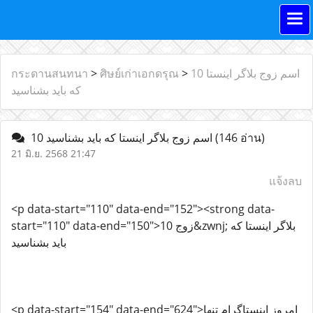
10 اسم زوج‌ بلاگر اینستا
>
ศิษย์เก่าเอกดรุณ
>
กระดานสนทนา
که باید بشناسید
(146 อ่าน)
10 اسم زوج‌ بلاگر اینستا که باید بشناسید
21 มิ.ย. 2568 21:47
แจ้งลบ
<p data-start="110" data-end="152"><strong data-
start="110" data-end="150">10 زوج&zwnj; بلاگر اینستا که
باید بشناسید
<p data-start="154" data-end="624">امروز اینستاگرام تنها