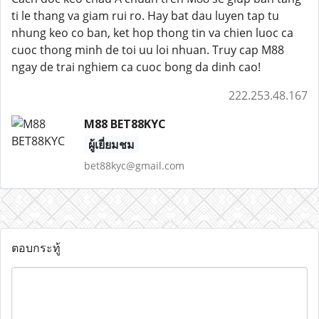
ti le thang va giam rui ro. Hay bat dau luyen tap tu
nhung keo co ban, ket hop thong tin va chien luoc ca
cuoc thong minh de toi uu loi nhuan. Truy cap M88
ngay de trai nghiem ca cuoc bong da dinh cao!
222.253.48.167
M88 BET88KYC
ผู้เยี่ยมชม
bet88kyc@gmail.com
ตอบกระทู้