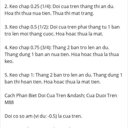
2. Keo chap 0.25 (1/4): Doi cua tren thang thi an du.
Hoa thi thua nua tien. Thua thi mat trang.
3. Keo chap 0.5 (1/2): Doi cua tren phai thang tu 1 ban
tro len moi thang cuoc. Hoa hoac thua la mat.
4. Keo chap 0.75 (3/4): Thang 2 ban tro len an du.
Thang dung 1 ban an nua tien. Hoa hoac thua la thua
keo.
5. Keo chap 1: Thang 2 ban tro len an du. Thang dung 1
ban thi hoan tien. Hoa hoac thua la mat tien.
Cach Phan Biet Doi Cua Tren &ndash; Cua Duoi Tren
M88
Doi co so am (vi du: -0.5) la cua tren.