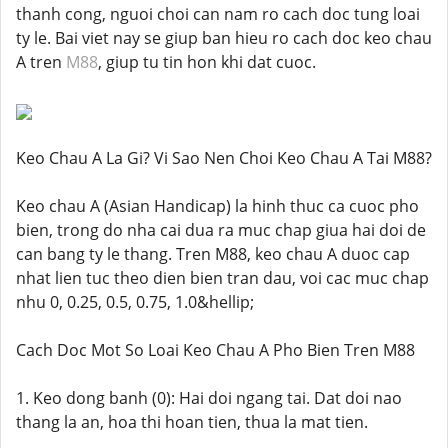
thanh cong, nguoi choi can nam ro cach doc tung loai
ty le. Bai viet nay se giup ban hieu ro cach doc keo chau
A tren
M88
, giup tu tin hon khi dat cuoc.
Keo Chau A La Gi? Vi Sao Nen Choi Keo Chau A Tai M88?
Keo chau A (Asian Handicap) la hinh thuc ca cuoc pho
bien, trong do nha cai dua ra muc chap giua hai doi de
can bang ty le thang. Tren M88, keo chau A duoc cap
nhat lien tuc theo dien bien tran dau, voi cac muc chap
nhu 0, 0.25, 0.5, 0.75, 1.0&hellip;
Cach Doc Mot So Loai Keo Chau A Pho Bien Tren M88
1. Keo dong banh (0): Hai doi ngang tai. Dat doi nao
thang la an, hoa thi hoan tien, thua la mat tien.