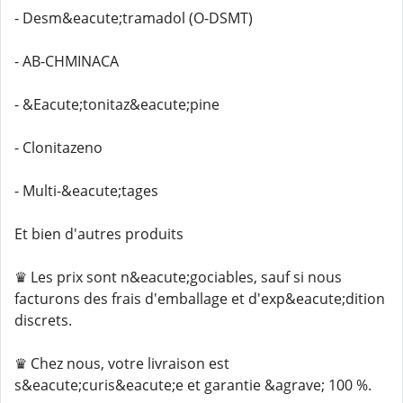
- Desm&eacute;tramadol (O-DSMT)
- AB-CHMINACA
- &Eacute;tonitaz&eacute;pine
- Clonitazeno
- Multi-&eacute;tages
Et bien d'autres produits
♛ Les prix sont n&eacute;gociables, sauf si nous
facturons des frais d'emballage et d'exp&eacute;dition
discrets.
♛ Chez nous, votre livraison est
s&eacute;curis&eacute;e et garantie &agrave; 100 %.