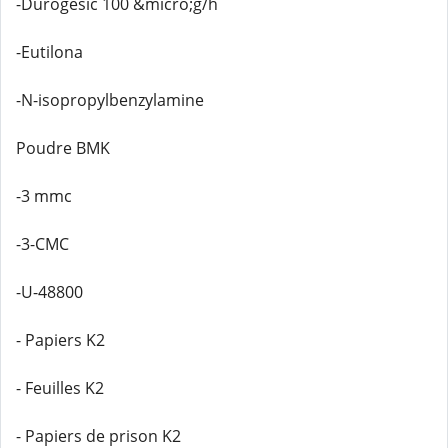
-Durogesic 100 &micro;g/h
-Eutilona
-N-isopropylbenzylamine
Poudre BMK
-3 mmc
-3-CMC
-U-48800
- Papiers K2
- Feuilles K2
- Papiers de prison K2