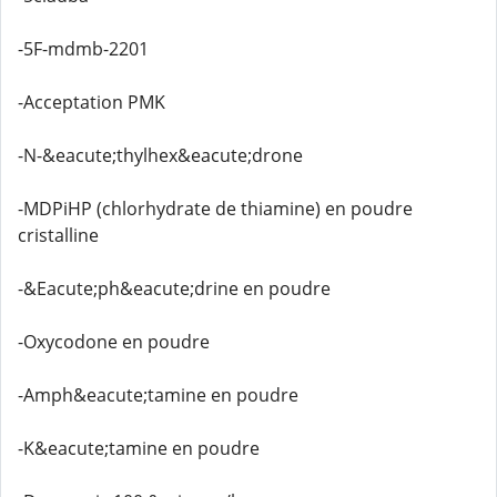
-5F-mdmb-2201
-Acceptation PMK
-N-&eacute;thylhex&eacute;drone
-MDPiHP (chlorhydrate de thiamine) en poudre
cristalline
-&Eacute;ph&eacute;drine en poudre
-Oxycodone en poudre
-Amph&eacute;tamine en poudre
-K&eacute;tamine en poudre