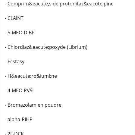
- Comprim&eacute;s de protonitaz&eacute;pine
- CLAINT
- 5-MEO-DIBF
- Chlordiaz&eacute;poxyde (Librium)
- Ecstasy
- H&eacute;ro&iuml;ne
- 4-MEO-PV9
- Bromazolam en poudre
- alpha-PIHP
- 2F-DCK