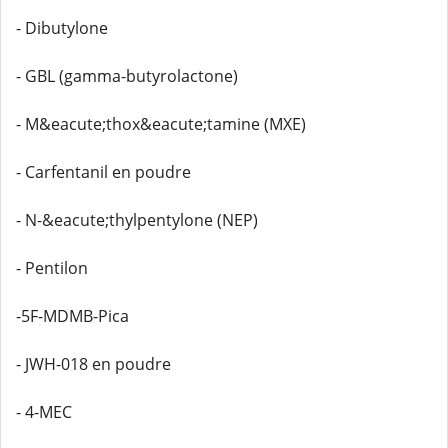
- Dibutylone
- GBL (gamma-butyrolactone)
- M&eacute;thox&eacute;tamine (MXE)
- Carfentanil en poudre
- N-&eacute;thylpentylone (NEP)
- Pentilon
-5F-MDMB-Pica
- JWH-018 en poudre
- 4-MEC