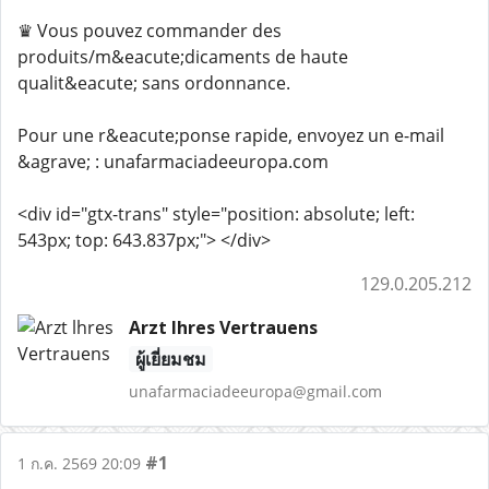
♛ Vous pouvez commander des
produits/m&eacute;dicaments de haute
qualit&eacute; sans ordonnance.
Pour une r&eacute;ponse rapide, envoyez un e-mail
&agrave; : unafarmaciadeeuropa.com
<div id="gtx-trans" style="position: absolute; left:
543px; top: 643.837px;"> </div>
129.0.205.212
Arzt lhres Vertrauens
ผู้เยี่ยมชม
unafarmaciadeeuropa@gmail.com
#1
1 ก.ค. 2569 20:09