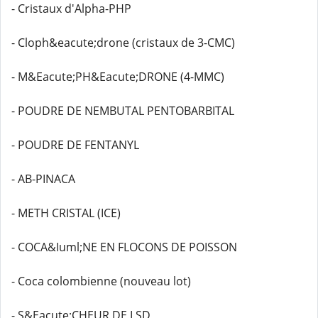
- Cristaux d'Alpha-PHP
- Cloph&eacute;drone (cristaux de 3-CMC)
- M&Eacute;PH&Eacute;DRONE (4-MMC)
- POUDRE DE NEMBUTAL PENTOBARBITAL
- POUDRE DE FENTANYL
- AB-PINACA
- METH CRISTAL (ICE)
- COCA&Iuml;NE EN FLOCONS DE POISSON
- Coca colombienne (nouveau lot)
- S&Eacute;CHEUR DE LSD