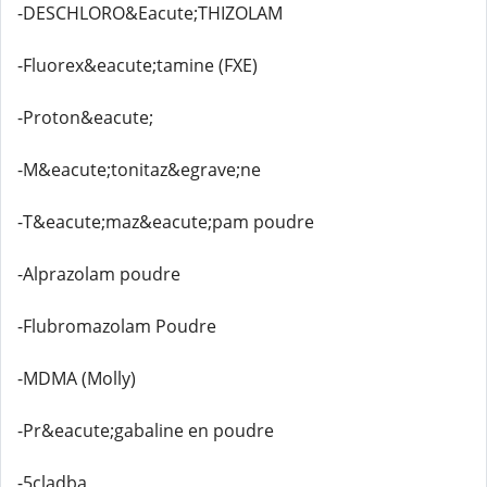
-DESCHLORO&Eacute;THIZOLAM
-Fluorex&eacute;tamine (FXE)
-Proton&eacute;
-M&eacute;tonitaz&egrave;ne
-T&eacute;maz&eacute;pam poudre
-Alprazolam poudre
-Flubromazolam Poudre
-MDMA (Molly)
-Pr&eacute;gabaline en poudre
-5cladba