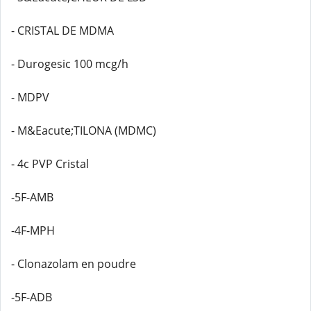
- CRISTAL DE MDMA
- Durogesic 100 mcg/h
- MDPV
- M&Eacute;TILONA (MDMC)
- 4c PVP Cristal
-5F-AMB
-4F-MPH
- Clonazolam en poudre
-5F-ADB