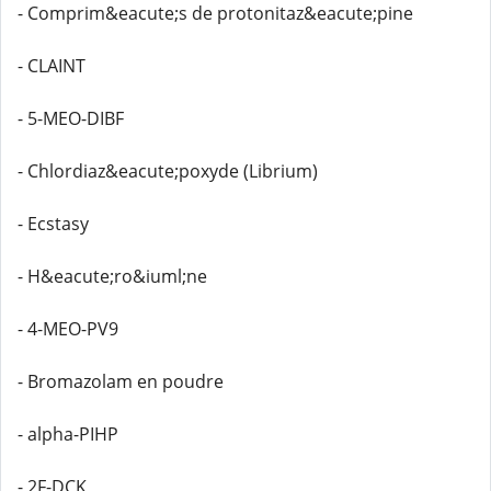
- Comprim&eacute;s de protonitaz&eacute;pine
- CLAINT
- 5-MEO-DIBF
- Chlordiaz&eacute;poxyde (Librium)
- Ecstasy
- H&eacute;ro&iuml;ne
- 4-MEO-PV9
- Bromazolam en poudre
- alpha-PIHP
- 2F-DCK