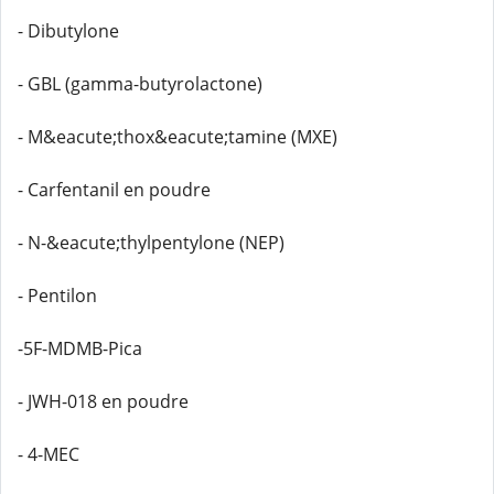
- Dibutylone
- GBL (gamma-butyrolactone)
- M&eacute;thox&eacute;tamine (MXE)
- Carfentanil en poudre
- N-&eacute;thylpentylone (NEP)
- Pentilon
-5F-MDMB-Pica
- JWH-018 en poudre
- 4-MEC