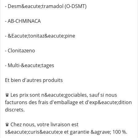
- Desm&eacute;tramadol (O-DSMT)
- AB-CHMINACA
- &Eacute;tonitaz&eacute;pine
- Clonitazeno
- Multi-&eacute;tages
Et bien d'autres produits
♛ Les prix sont n&eacute;gociables, sauf si nous
facturons des frais d'emballage et d'exp&eacute;dition
discrets.
♛ Chez nous, votre livraison est
s&eacute;curis&eacute;e et garantie &agrave; 100 %.