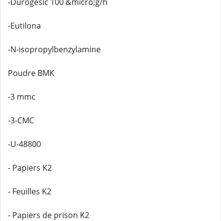
-Durogesic 100 &micro;g/h
-Eutilona
-N-isopropylbenzylamine
Poudre BMK
-3 mmc
-3-CMC
-U-48800
- Papiers K2
- Feuilles K2
- Papiers de prison K2