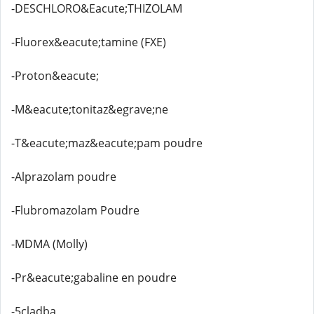
-DESCHLORO&Eacute;THIZOLAM
-Fluorex&eacute;tamine (FXE)
-Proton&eacute;
-M&eacute;tonitaz&egrave;ne
-T&eacute;maz&eacute;pam poudre
-Alprazolam poudre
-Flubromazolam Poudre
-MDMA (Molly)
-Pr&eacute;gabaline en poudre
-5cladba