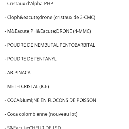
- Cristaux d'Alpha-PHP
- Cloph&eacute;drone (cristaux de 3-CMC)
- M&Eacute;PH&Eacute;DRONE (4-MMC)
- POUDRE DE NEMBUTAL PENTOBARBITAL
- POUDRE DE FENTANYL
- AB-PINACA
- METH CRISTAL (ICE)
- COCA&Iuml;NE EN FLOCONS DE POISSON
- Coca colombienne (nouveau lot)
- S&Eacute;CHEUR DE LSD