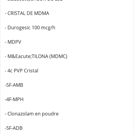
- CRISTAL DE MDMA
- Durogesic 100 mcg/h
- MDPV
- M&Eacute;TILONA (MDMC)
- 4c PVP Cristal
-5F-AMB
-4F-MPH
- Clonazolam en poudre
-5F-ADB