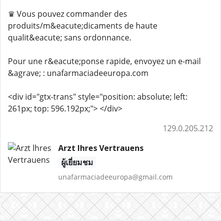
♛ Vous pouvez commander des
produits/m&eacute;dicaments de haute
qualit&eacute; sans ordonnance.
Pour une r&eacute;ponse rapide, envoyez un e-mail
&agrave; : unafarmaciadeeuropa.com
<div id="gtx-trans" style="position: absolute; left:
261px; top: 596.192px;"> </div>
129.0.205.212
Arzt lhres Vertrauens
ผู้เยี่ยมชม
unafarmaciadeeuropa@gmail.com