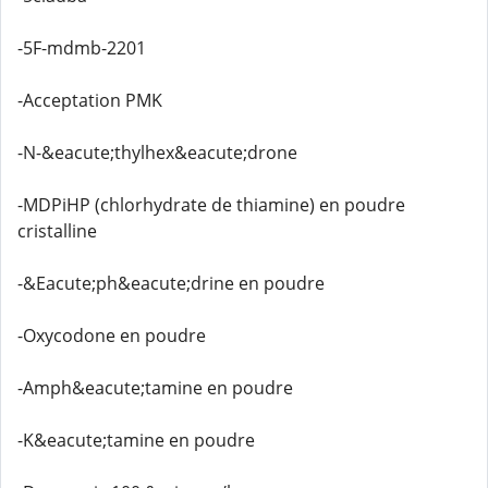
-5F-mdmb-2201
-Acceptation PMK
-N-&eacute;thylhex&eacute;drone
-MDPiHP (chlorhydrate de thiamine) en poudre
cristalline
-&Eacute;ph&eacute;drine en poudre
-Oxycodone en poudre
-Amph&eacute;tamine en poudre
-K&eacute;tamine en poudre