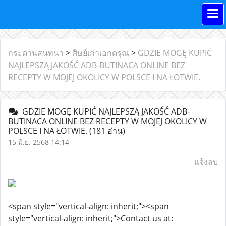
กระดานสนทนา
>
ศิษย์เก่าเอกดรุณ
>
GDZIE MOGĘ KUPIĆ
NAJLEPSZĄ JAKOŚĆ ADB-BUTINACA ONLINE BEZ
RECEPTY W MOJEJ OKOLICY W POLSCE I NA ŁOTWIE.
GDZIE MOGĘ KUPIĆ NAJLEPSZĄ JAKOŚĆ ADB-
BUTINACA ONLINE BEZ RECEPTY W MOJEJ OKOLICY W
POLSCE I NA ŁOTWIE.
(181 อ่าน)
15 มิ.ย. 2568 14:14
แจ้งลบ
<span style="vertical-align: inherit;"><span
style="vertical-align: inherit;">Contact us at: