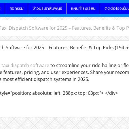
น
กิจกรรม
ข่าวประชาสัมพันธ์
แผนที่โรงเรียน
ติดต่อโรงเรีย
Taxi Dispatch Software for 2025 – Features, Benefits & Top P
h Software for 2025 – Features, Benefits & Top Picks
(194 อ
 taxi dispatch software
to streamline your ride-hailing or 
e features, pricing, and user experiences. Share your reco
e most efficient dispatch systems in 2025.
tyle="position: absolute; left: 288px; top: 63px;"> </div>