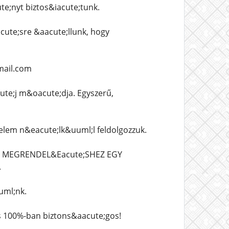
;nyt biztos&iacute;tunk.
ute;sre &aacute;llunk, hogy
mail.com
te;j m&oacute;dja. Egyszerű,
lem n&eacute;lk&uuml;l feldolgozzuk.
EN MEGRENDEL&Eacute;SHEZ EGY
.
uml;nk.
s 100%-ban biztons&aacute;gos!