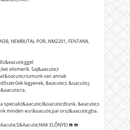
-ADB, NEMBUTAL POR, NM2201, FENTANIL
nős&eacute;ggel
et elismerik. Saj&aacute;t
orat&oacute;riumunk van annak
időszerűek legyenek, &eacute;s &uacute;j
&aacute;ra.
 specializ&aacute;l&oacute;dtunk, &eacute;s
tunk minden eur&oacute;pai orsz&aacute;gba.
acute;S&Aacute;NAK ELŐNYEI ☎️ ☎️