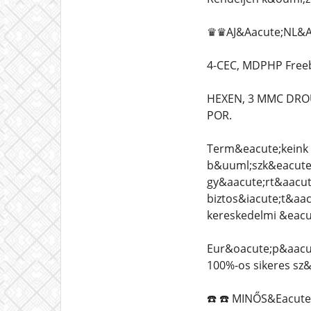
♛♛AJ&Aacute;NL&A
4-CEC, MDPHP Freeb
HEXEN, 3 MMC DROU
POR.
Term&eacute;keink 
b&uuml;szk&eacute;l
gy&aacute;rt&aacut
biztos&iacute;t&aac
kereskedelmi &eacu
Eur&oacute;p&aacut
100%-os sikeres sz&
☎️ ☎️ MINŐS&Eacut