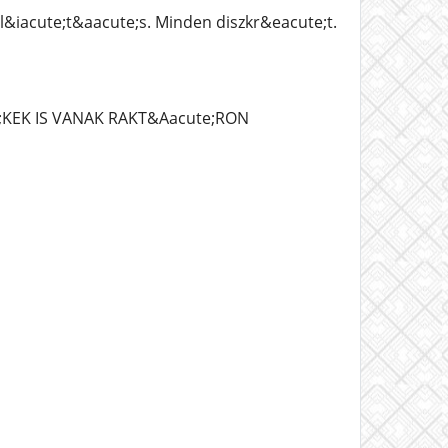
l&iacute;t&aacute;s. Minden diszkr&eacute;t.
KEK IS VANAK RAKT&Aacute;RON