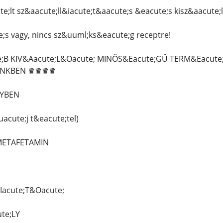
e;lt sz&aacute;ll&iacute;t&aacute;s &eacute;s kisz&aacute;l
;s vagy, nincs sz&uuml;ks&eacute;g receptre!
B KIV&Aacute;L&Oacute; MINŐS&Eacute;GŰ TERM&Eacute;
l;NKBEN ♛♛♛♛
LYBEN
acute;j t&eacute;tel)
 METAFETAMIN
Iacute;T&Oacute;
te;LY