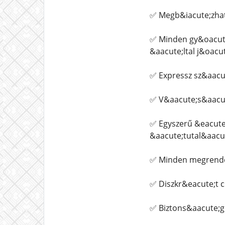
✅ Megb&iacute;zhat
✅ Minden gy&oacute
&aacute;ltal j&oacu
✅ Expressz sz&aacut
✅ V&aacute;s&aacut
✅ Egyszerű &eacute
&aacute;tutal&aacute
✅ Minden megrendel
✅ Diszkr&eacute;t 
✅ Biztons&aacute;g