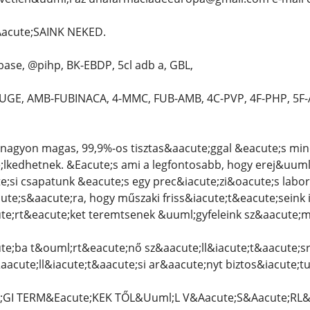
acute;SAINK NEKED.
ase, @pihp, BK-EBDP, 5cl adb a, GBL,
GE, AMB-FUBINACA, 4-MMC, FUB-AMB, 4C-PVP, 4F-PHP, 5F
nagyon magas, 99,9%-os tisztas&aacute;ggal &eacute;s mi
kedhetnek. &Eacute;s ami a legfontosabb, hogy erej&uuml;k
e;si csapatunk &eacute;s egy prec&iacute;zi&oacute;s lab
ute;s&aacute;ra, hogy műszaki friss&iacute;t&eacute;seink 
te;rt&eacute;ket teremtsenek &uuml;gyfeleink sz&aacute;m
e;ba t&ouml;rt&eacute;nő sz&aacute;ll&iacute;t&aacute;sra
aacute;ll&iacute;t&aacute;si ar&aacute;nyt biztos&iacute;
e;GI TERM&Eacute;KEK TŐL&Uuml;L V&Aacute;S&Aacute;RL&A