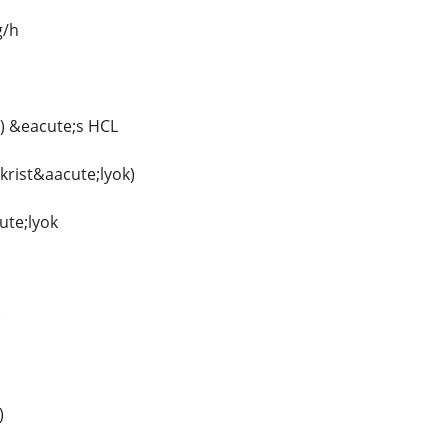
g/h
) &eacute;s HCL
krist&aacute;lyok)
ute;lyok
)
)