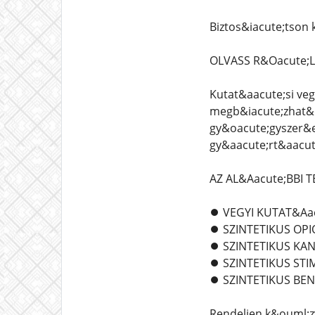
Biztos&iacute;tson
OLVASS R&Oacute;
Kutat&aacute;si veg
megb&iacute;zhat&o
gy&oacute;gyszer&e
gy&aacute;rt&aacut
AZ AL&Aacute;BBI 
⏺️ VEGYI KUTAT&Aa
⏺️ SZINTETIKUS OP
⏺️ SZINTETIKUS K
⏺️ SZINTETIKUS ST
⏺️ SZINTETIKUS BE
Rendeljen k&ouml;z