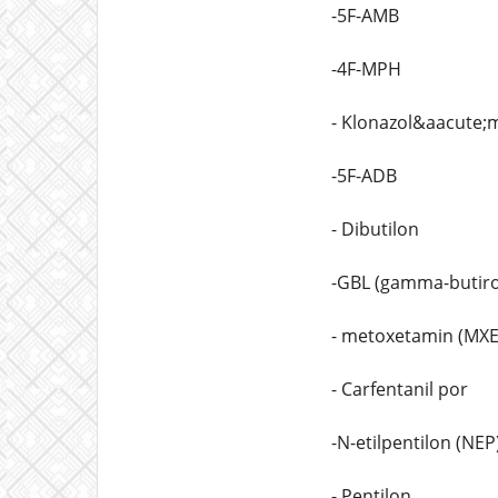
-5F-AMB
-4F-MPH
- Klonazol&aacute;
-5F-ADB
- Dibutilon
-GBL (gamma-butiro
- metoxetamin (MXE
- Carfentanil por
-N-etilpentilon (NEP
- Pentilon