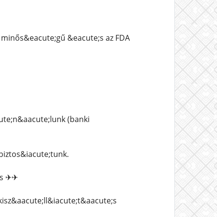
 minős&eacute;gű &eacute;s az FDA
ute;n&aacute;lunk (banki
iztos&iacute;tunk.
;s ✈✈
isz&aacute;ll&iacute;t&aacute;s