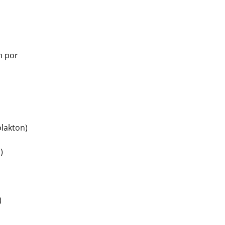
m por
lakton)
)
)