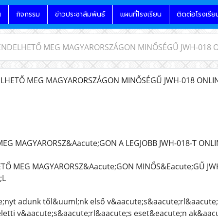
น
กิจกรรม
ข่าวประชาสัมพันธ์
แผนที่โรงเรียน
ติดต่อโรงเรีย
NDELHETŐ MEG MAGYARORSZÁGON MINŐSÉGŰ JWH-018 O
HETŐ MEG MAGYARORSZÁGON MINŐSÉGŰ JWH-018 ONLIN
EG MAGYARORSZ&Aacute;GON A LEGJOBB JWH-018-T ONLIN
Ő MEG MAGYARORSZ&Aacute;GON MINŐS&Eacute;GŰ JWH-
;L
nyt adunk től&uuml;nk első v&aacute;s&aacute;rl&aacute
eletti v&aacute;s&aacute;rl&aacute;s eset&eacute;n ak&aac