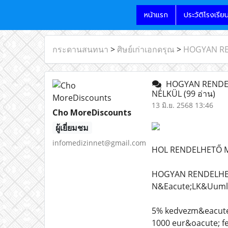
หน้าแรก
ประวัติโรงเรีย
กระดานสนทนา
>
ศิษย์เก่าเอกดรุณ
>
HOGYAN RE
HOGYAN RENDEL
NÉLKÜL
(99 อ่าน)
13 มิ.ย. 2568 13:46
Cho MoreDiscounts
ผู้เยี่ยมชม
infomedizinnet@gmail.com
HOL RENDELHETŐ M
HOGYAN RENDELHET
N&Eacute;LK&Uuml
5% kedvezm&eacute;
1000 eur&oacute; f