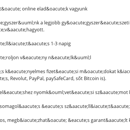
&oacute; online elad&oacute;k vagyunk
;gyszer&uuml;nk a legjobb gy&oacute;gyszer&eacute;szeti
te;v&aacute;hagyott.
e;ll&iacute;t&aacute;s 1-3 napig
e;roljon v&eacute;ny n&eacute;lk&uuml;l
;s k&eacute;nyelmes fizet&eacute;si m&oacute;dokat k&iac
;s, Revolut, PayPal, paySafeCard, sőt Bitcoin is).
&eacute;shez nyomk&ouml;vet&eacute;si sz&aacute;mot b
csomagol&aacute;s &eacute;s sz&aacute;ll&iacute;t&aacute
os, megb&iacute;zhat&oacute; &eacute;s garant&aacute;lt k