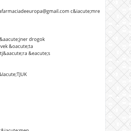
unafarmaciadeeuropa@gmail.com c&iacute;mre
z&aacute;jner drogok
;vek &oacute;ta
tj&aacute;ra &eacute;s
Iacute;TJUK
c&iacute;men