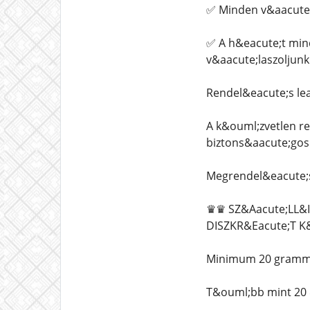
✅ Minden v&aacute;
✅ A h&eacute;t min
v&aacute;laszoljun
Rendel&eacute;s le
A k&ouml;zvetlen r
biztons&aacute;gos
Megrendel&eacute;s
♛♛ SZ&Aacute;LL&I
DISZKR&Eacute;T K
Minimum 20 grammos
T&ouml;bb mint 20 