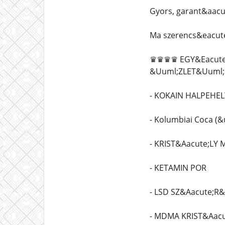
Gyors, garant&aacut
Ma szerencs&eacute
♛♛♛♛ EGY&Eacute;
&Uuml;ZLET&Uum
- KOKAIN HALPEHE
- Kolumbiai Coca (&u
- KRIST&Aacute;LY
- KETAMIN POR
- LSD SZ&Aacute;R&
- MDMA KRIST&Aacu