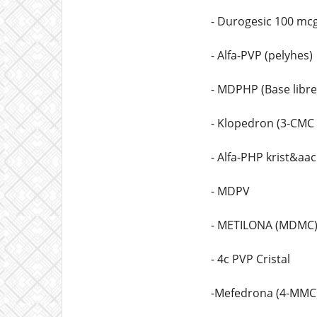
- Durogesic 100 mc
- Alfa-PVP (pelyhes)
- MDPHP (Base libre
- Klopedron (3-CMC 
- Alfa-PHP krist&aac
- MDPV
- METILONA (MDMC
- 4c PVP Cristal
-Mefedrona (4-MMC