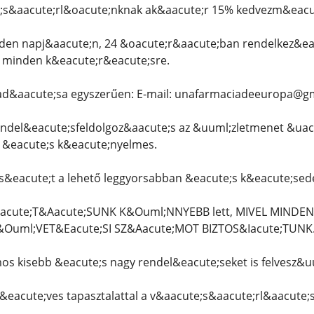
s&aacute;rl&oacute;nknak ak&aacute;r 15% kedvezm&eacute
den napj&aacute;n, 24 &oacute;r&aacute;ban rendelkez&eac
k minden k&eacute;r&eacute;sre.
ad&aacute;sa egyszerűen: E-mail: unafarmaciadeeuropa@g
endel&eacute;sfeldolgoz&aacute;s az &uuml;zletmenet &uacu
 &eacute;s k&eacute;nyelmes.
&eacute;t a lehető leggyorsabban &eacute;s k&eacute;sede
acute;T&Aacute;SUNK K&Ouml;NNYEBB lett, MIVEL MIND
&Ouml;VET&Eacute;SI SZ&Aacute;MOT BIZTOS&Iacute;TUNK
 kisebb &eacute;s nagy rendel&eacute;seket is felvesz&u
&eacute;ves tapasztalattal a v&aacute;s&aacute;rl&aacute;