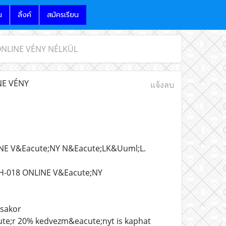
น
ลิ้งค์
สมัครเรียน
NLINE VÉNY NÉLKÜL
E VÉNY
แจ้งลบ
E V&Eacute;NY N&Eacute;LK&Uuml;L.
018 ONLINE V&Eacute;NY
;sakor
ute;r 20% kedvezm&eacute;nyt is kaphat