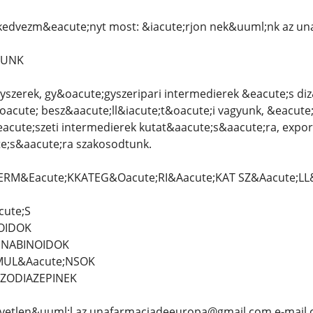
 kedvezm&eacute;nyt most: &iacute;rjon nek&uuml;nk az 
LUNK
yszerek, gy&oacute;gyszeripari intermedierek &eacute;s di
acute; besz&aacute;ll&iacute;t&oacute;i vagyunk, &eacute
acute;szeti intermedierek kutat&aacute;s&aacute;ra, expor
e;s&aacute;ra szakosodtunk.
TERM&Eacute;KKATEG&Oacute;RI&Aacute;KAT SZ&Aacute;LL&
cute;S
IOIDOK
ANNABINOIDOK
IMUL&Aacute;NSOK
NZODIAZEPINEK
vetlen&uuml;l az unafarmaciadeeuropa@gmail.com e-mail 