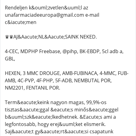
Rendeljen k&ouml;zvetlen&uuml;l az
unafarmaciadeeuropa@gmail.com e-mail
c&iacute;men
♛♛AJ&Aacute;NL&Aacute;SAINK NEKED.
4-CEC, MDPHP Freebase, @pihp, BK-EBDP, 5cl adb a,
GBL,
HEXEN, 3 MMC DROUGE, AMB-FUBINACA, 4-MMC, FUB-
AMB, 4C-PVP, 4F-PHP, 5F-ADB, NEMBUTAL POR,
NM2201, FENTANIL POR.
Term&eacute;keink nagyon magas, 99,9%-os
tisztas&aacute;ggal &eacute;s minős&eacute;ggel
b&uuml;szk&eacute;lkedhetnek. &Eacute;s ami a
legfontosabb, hogy erej&uuml;ket elismerik.
Saj&aacute;t gy&aacute;rt&aacute;si csapatunk