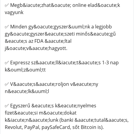
✅ Megb&iacute;zhat&oacute; online elad&oacute;k
vagyunk
✅ Minden gy&oacute;gyszer&uuml;nk a legjobb
gy&oacute;gyszer&eacute;szeti minős&eacute;gű
&eacute;s az FDA &aacute;ltal
j&oacute;v&aacute;hagyott.
✅ Expressz sz&aacute;ll&iacute;t&aacute;s 1-3 nap
k&ouml;z&ouml;tt
✅ V&aacute;s&aacute;roljon v&eacute;ny
n&eacute;lk&uuml;l
✅ Egyszerű &eacute;s k&eacute;nyelmes
fizet&eacute;si m&oacute;dokat
k&iacute;n&aacute;lunk (banki &aacute;tutal&aacute;s,
Revolut, PayPal, paySafeCard, sőt Bitcoin is).