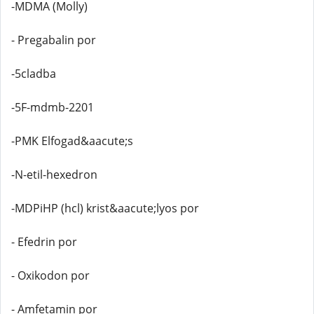
-MDMA (Molly)
- Pregabalin por
-5cladba
-5F-mdmb-2201
-PMK Elfogad&aacute;s
-N-etil-hexedron
-MDPiHP (hcl) krist&aacute;lyos por
- Efedrin por
- Oxikodon por
- Amfetamin por