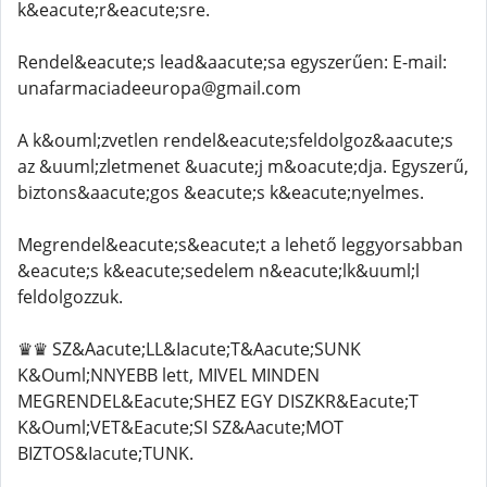
k&eacute;r&eacute;sre.
Rendel&eacute;s lead&aacute;sa egyszerűen: E-mail:
unafarmaciadeeuropa@gmail.com
A k&ouml;zvetlen rendel&eacute;sfeldolgoz&aacute;s
az &uuml;zletmenet &uacute;j m&oacute;dja. Egyszerű,
biztons&aacute;gos &eacute;s k&eacute;nyelmes.
Megrendel&eacute;s&eacute;t a lehető leggyorsabban
&eacute;s k&eacute;sedelem n&eacute;lk&uuml;l
feldolgozzuk.
♛♛ SZ&Aacute;LL&Iacute;T&Aacute;SUNK
K&Ouml;NNYEBB lett, MIVEL MINDEN
MEGRENDEL&Eacute;SHEZ EGY DISZKR&Eacute;T
K&Ouml;VET&Eacute;SI SZ&Aacute;MOT
BIZTOS&Iacute;TUNK.