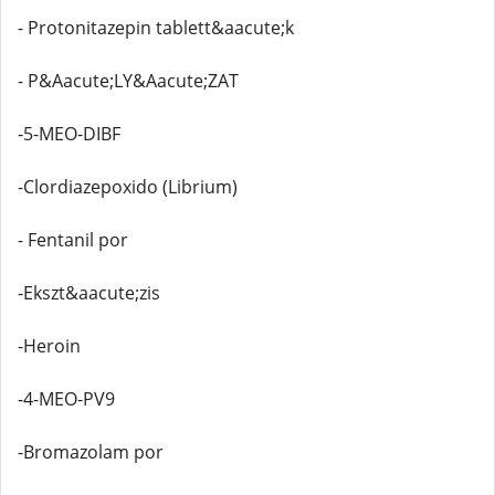
- Protonitazepin tablett&aacute;k
- P&Aacute;LY&Aacute;ZAT
-5-MEO-DIBF
-Clordiazepoxido (Librium)
- Fentanil por
-Ekszt&aacute;zis
-Heroin
-4-MEO-PV9
-Bromazolam por