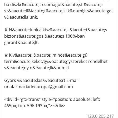
ha diszkr&eacute;t csomagol&aacute;st &eacute;s
sz&aacute;ll&iacute;t&aacute;si k&ouml;lts&eacute;get
v&aacute;llalunk.
♛ N&aacute;lunk a kisz&aacute;ll&iacute;t&aacute;s
biztons&aacute;gos &eacute;s 100%-ban
garant&aacute;lt.
♛ Kiv&aacute;l&oacute; minős&eacute;gű
term&eacute;keket/gy&oacute;gyszereket rendelhet
v&eacute;ny n&eacute;lk&uuml;l.
Gyors v&aacute;lasz&eacute;rt E-mail:
unafarmaciadeeuropa@gmail.com
<div id="gtx-trans" style="position: absolute; left:
465px; top: 596.193px;"> </div>
129.0.205.217