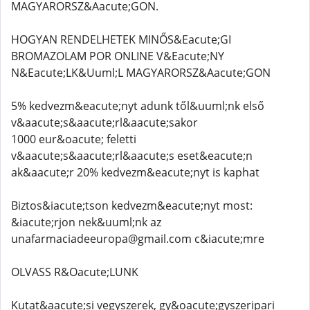
MAGYARORSZ&Aacute;GON.
HOGYAN RENDELHETEK MINŐS&Eacute;GI
BROMAZOLAM POR ONLINE V&Eacute;NY
N&Eacute;LK&Uuml;L MAGYARORSZ&Aacute;GON
5% kedvezm&eacute;nyt adunk től&uuml;nk első
v&aacute;s&aacute;rl&aacute;sakor
1000 eur&oacute; feletti
v&aacute;s&aacute;rl&aacute;s eset&eacute;n
ak&aacute;r 20% kedvezm&eacute;nyt is kaphat
Biztos&iacute;tson kedvezm&eacute;nyt most:
&iacute;rjon nek&uuml;nk az
unafarmaciadeeuropa@gmail.com c&iacute;mre
OLVASS R&Oacute;LUNK
Kutat&aacute;si vegyszerek, gy&oacute;gyszeripari