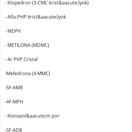
- Klopedron (3-CMC krist&aacute;lyok)
- Alfa-PHP krist&aacute;lyok
- MDPV
- METILONA (MDMC)
- 4c PVP Cristal
-Mefedrona (4-MMC)
-5F-AMB
-4F-MPH
- Klonazol&aacute;m por
-5F-ADB