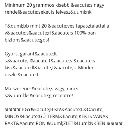
Minimum 20 grammos kisebb &eacute;s nagy
rendel&eacute;seket is felvesz&uuml;nk.
T&ouml;bb mint 20 &eacute;ves tapasztalattal a
v&aacute;s&aacute;rl&aacute;s 100%-ban
biztons&aacute;gos!
Gyors, garant&aacute;lt
sz&aacute;ll&iacute;t&aacute;s &eacute;s
kisz&aacute;ll&iacute;t&aacute;s. Minden
diszkr&eacute;t.
Ma szerencs&eacute;s vagy, nincs
sz&uuml;ks&eacute;g receptre!
♛♛♛♛ EGY&Eacute;B KIV&Aacute;L&Oacute;
MINŐS&Eacute;GŰ TERM&Eacute;KEK IS VANAK
RAKT&Aacute;RON &Uuml;ZLET&Uuml;NKBEN ♛♛♛♛