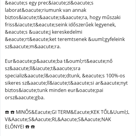
&eacute;s egy prec&iacute;zi&oacute;s
laborat&oacute;riumunk van annak
biztos&iacute;t&aacute;s&aacute;ra, hogy műszaki
friss&iacute;t&eacute;seink időszerűek legyenek,
&eacute;s &uacute;j kereskedelmi
&eacute;rt&eacute;ket teremtsenek &uuml;gyfeleink
sz&aacute;m&aacute;ra.
Eur&oacute;p&aacute;ba t&ouml;rt&eacute;nő
sz&aacute;ll&iacute;t&aacute;sra
specializ&aacute;l&oacute;dtunk, &eacute;s 100%-os
sikeres sz&aacute;ll&iacute;t&aacute;si ar&aacute;nyt
biztos&iacute;tunk minden eur&oacute;pai
orsz&aacute;gba.
☎️ ☎️ MINŐS&Eacute;GI TERM&Eacute;KEK TŐL&Uuml;L
V&Aacute;S&Aacute;RL&Aacute;S&Aacute;NAK
ELŐNYEI ☎️ ☎️