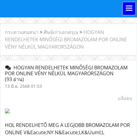
กระดานสนทนา
>
ศิษย์เก่าเอกดรุณ
>
HOGYAN
RENDELHETEK MINŐSÉGI BROMAZOLAM POR ONLINE
VÉNY NÉLKÜL MAGYARORSZÁGON
HOGYAN RENDELHETEK MINŐSÉGI BROMAZOLAM
POR ONLINE VÉNY NÉLKÜL MAGYARORSZÁGON
(93 อ่าน)
13 มิ.ย. 2568 01:53
แจ้งลบ
HOL RENDELHETŐ MEG A LEGJOBB BROMAZOLAM POR
ONLINE V&Eacute;NY N&Eacute;LK&Uuml;L