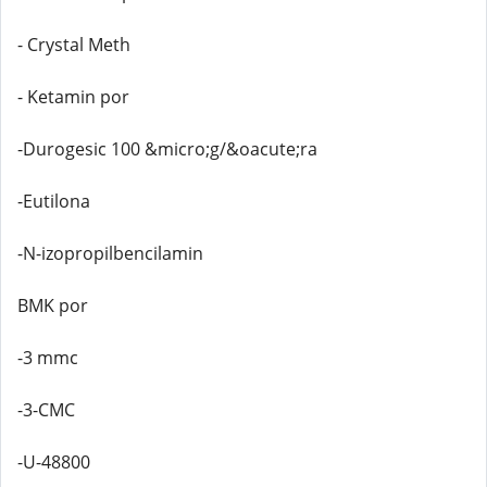
- Crystal Meth
- Ketamin por
-Durogesic 100 &micro;g/&oacute;ra
-Eutilona
-N-izopropilbencilamin
BMK por
-3 mmc
-3-CMC
-U-48800