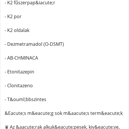
- K2 fűszerpap&iacute;r
- K2 por
- K2 oldalak
- Dezmetramadol (O-DSMT)
- AB-CHMINACA
- Etonitazepin
- Clonitazeno
- T&ouml;bbszintes
&Eacute;s m&eacute;g sok m&aacute;s term&eacute;k
♛ Az &aacute;rak alkuk&eacute;pesek, kiv&eacute;ve,