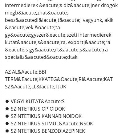
intermedierek &eacute;s diz&aacute;jner drogok
megb&iacute;zhat&oacute;
besz&aacute;ll&iacute;t&oacute;i vagyunk, akik
&eacute;vek &oacute;ta
gy&oacute;gyszer&eacute;szeti intermedierek
kutat&aacute;s&aacute;ra, exportj&aacute;ra
&eacute;s gy&aacute;rt&aacute;s&aacute;ra
specializ&aacute;l&oacute;dtak.
AZ AL&Aacute;BBI
TERM&Eacute;KKATEG&Oacute;RI&Aacute;KAT
SZ&Aacute;LL&Iacute;TJUK
⏺️ VEGYI KUTAT&Aacute;S
⏺️ SZINTETIKUS OPIOIDOK
⏺️ SZINTETIKUS KANNABINOIDOK
⏺️ SZINTETIKUS STIMUL&Aacute;NSOK
⏺️ SZINTETIKUS BENZODIAZEPINEK