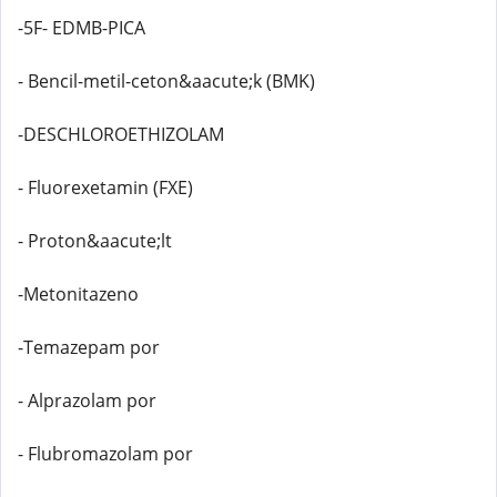
-5F- EDMB-PICA
- Bencil-metil-ceton&aacute;k (BMK)
-DESCHLOROETHIZOLAM
- Fluorexetamin (FXE)
- Proton&aacute;lt
-Metonitazeno
-Temazepam por
- Alprazolam por
- Flubromazolam por