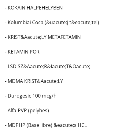
- KOKAIN HALPEHELYBEN
- Kolumbiai Coca (&uacute;j t&eacute;tel)
- KRIST&Aacute;LY METAFETAMIN
- KETAMIN POR
- LSD SZ&Aacute;R&Iacute;T&Oacute;
- MDMA KRIST&Aacute;LY
- Durogesic 100 mcg/h
- Alfa-PVP (pelyhes)
- MDPHP (Base libre) &eacute;s HCL