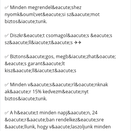
✅ Minden megrendel&eacute;shez
nyomk&ouml;vet&eacute;si sz&aacute;mot
biztos&iacute;tunk.
✅ Diszkr&eacute;t csomagol&aacute;s &eacute;s
sz&aacute;ll&iacute;t&aacute;s ✈✈
✅ Biztons&aacute;gos, megb&iacute;zhat&oacute;
&eacute;s garant&aacute;lt
kisz&aacute;ll&iacute;t&aacute;s
✅ Minden v&aacute;s&aacute;rl&oacute;nknak
ak&aacute;r 15% kedvezm&eacute;nyt
biztos&iacute;tunk.
✅ A h&eacute;t minden napj&aacute;n, 24
&oacute;r&aacute;ban rendelkez&eacute;sre
&aacute;llunk, hogy v&aacute;laszoljunk minden