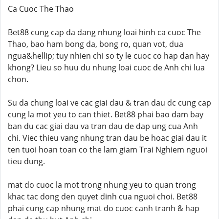
Ca Cuoc The Thao
Bet88 cung cap da dang nhung loai hinh ca cuoc The
Thao, bao ham bong da, bong ro, quan vot, dua
ngua&hellip; tuy nhien chi so ty le cuoc co hap dan hay
khong? Lieu so huu du nhung loai cuoc de Anh chi lua
chon.
Su da chung loai ve cac giai dau & tran dau dc cung cap
cung la mot yeu to can thiet. Bet88 phai bao dam bay
ban du cac giai dau va tran dau de dap ung cua Anh
chi. Viec thieu vang nhung tran dau be hoac giai dau it
ten tuoi hoan toan co the lam giam Trai Nghiem nguoi
tieu dung.
mat do cuoc la mot trong nhung yeu to quan trong
khac tac dong den quyet dinh cua nguoi choi. Bet88
phai cung cap nhung mat do cuoc canh tranh & hap