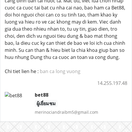
cang binh dan tai nuoc ta. Mac du, viec lua chon nhap
cuoc ca cuoc tai bat cu nha cai nao, bao ham ca Bet88,
doi hoi nguoi choi can co su tinh tao, tham khao ky
luong va hieu ro ve cac khong may di kem. Viec danh
gia dua theo nhieu nhan to, tu uy tin, giao dien, tro
choi, den dich vu nguoi tieu dung & bao mat thong
bao, la dieu cuc ky can thiet de bao ve loi ich cua chinh
minh. Su can than & hieu biet la chia khoa giup ban so
huu nhung Dung thu ca cuoc an toan va cong dung.
Chi tiet lien he :
ban ca long vuong
14.255.197.48
bet88
ผู้เยี่ยมชม
merinociandraibm5@gmail.com