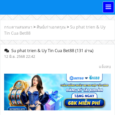
กระดานสนทนา
>
ศิษย์เก่าเอกดรุณ
>
Su phat trien & Uy
Tin Cua Bet88
Su phat trien & Uy Tin Cua Bet88
(131 อ่าน)
12 มิ.ย. 2568 22:42
แจ้งลบ