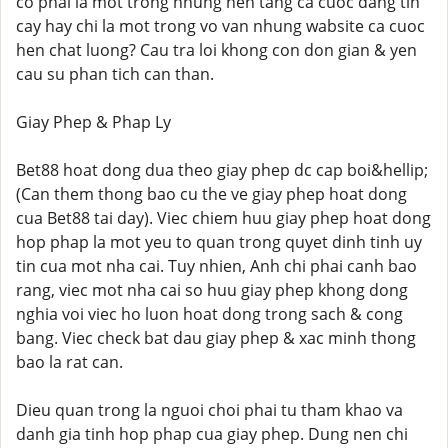
co phai la mot trong nhung nen tang ca cuoc dang tin
cay hay chi la mot trong vo van nhung wabsite ca cuoc
hen chat luong? Cau tra loi khong con don gian & yen
cau su phan tich can than.
Giay Phep & Phap Ly
Bet88 hoat dong dua theo giay phep dc cap boi&hellip;
(Can them thong bao cu the ve giay phep hoat dong
cua Bet88 tai day). Viec chiem huu giay phep hoat dong
hop phap la mot yeu to quan trong quyet dinh tinh uy
tin cua mot nha cai. Tuy nhien, Anh chi phai canh bao
rang, viec mot nha cai so huu giay phep khong dong
nghia voi viec ho luon hoat dong trong sach & cong
bang. Viec check bat dau giay phep & xac minh thong
bao la rat can.
Dieu quan trong la nguoi choi phai tu tham khao va
danh gia tinh hop phap cua giay phep. Dung nen chi