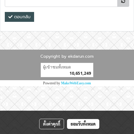
ตอบกลับ
Copyright by ekdarun.com
ผู้เข้าชมวันนี้
1
Powered by
MakeWebEasy.com
ตั้งค่าคุกกี้
ยอมรับทั้งหมด