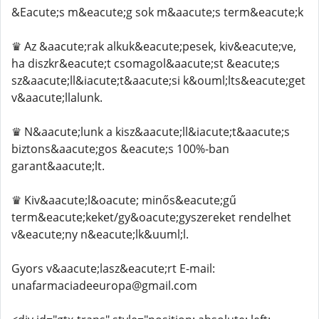
&Eacute;s m&eacute;g sok m&aacute;s term&eacute;k
♛ Az &aacute;rak alkuk&eacute;pesek, kiv&eacute;ve,
ha diszkr&eacute;t csomagol&aacute;st &eacute;s
sz&aacute;ll&iacute;t&aacute;si k&ouml;lts&eacute;get
v&aacute;llalunk.
♛ N&aacute;lunk a kisz&aacute;ll&iacute;t&aacute;s
biztons&aacute;gos &eacute;s 100%-ban
garant&aacute;lt.
♛ Kiv&aacute;l&oacute; minős&eacute;gű
term&eacute;keket/gy&oacute;gyszereket rendelhet
v&eacute;ny n&eacute;lk&uuml;l.
Gyors v&aacute;lasz&eacute;rt E-mail:
unafarmaciadeeuropa@gmail.com