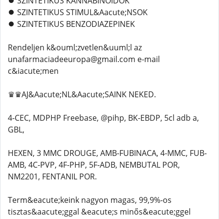
⏺️ SZINTETIKUS KANNABINOIDOK
⏺️ SZINTETIKUS STIMUL&Aacute;NSOK
⏺️ SZINTETIKUS BENZODIAZEPINEK
Rendeljen k&ouml;zvetlen&uuml;l az
unafarmaciadeeuropa@gmail.com e-mail
c&iacute;men
♛♛AJ&Aacute;NL&Aacute;SAINK NEKED.
4-CEC, MDPHP Freebase, @pihp, BK-EBDP, 5cl adb a,
GBL,
HEXEN, 3 MMC DROUGE, AMB-FUBINACA, 4-MMC, FUB-
AMB, 4C-PVP, 4F-PHP, 5F-ADB, NEMBUTAL POR,
NM2201, FENTANIL POR.
Term&eacute;keink nagyon magas, 99,9%-os
tisztas&aacute;ggal &eacute;s minős&eacute;ggel