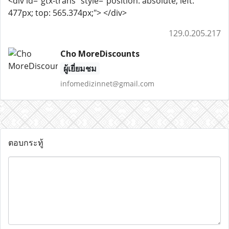
<div id="gtx-trans" style="position: absolute; left:
477px; top: 565.374px;"> </div>
129.0.205.217
Cho MoreDiscounts
ผู้เยี่ยมชม
infomedizinnet@gmail.com
ตอบกระทู้