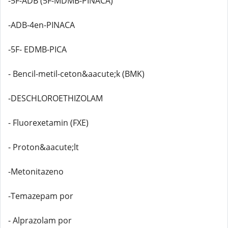
-5F-ADB (5F-MDMB-PINACA)
-ADB-4en-PINACA
-5F- EDMB-PICA
- Bencil-metil-ceton&aacute;k (BMK)
-DESCHLOROETHIZOLAM
- Fluorexetamin (FXE)
- Proton&aacute;lt
-Metonitazeno
-Temazepam por
- Alprazolam por