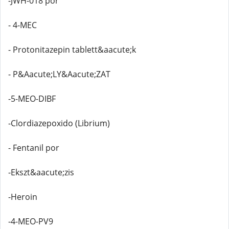
-JWH-018 por
- 4-MEC
- Protonitazepin tablett&aacute;k
- P&Aacute;LY&Aacute;ZAT
-5-MEO-DIBF
-Clordiazepoxido (Librium)
- Fentanil por
-Ekszt&aacute;zis
-Heroin
-4-MEO-PV9