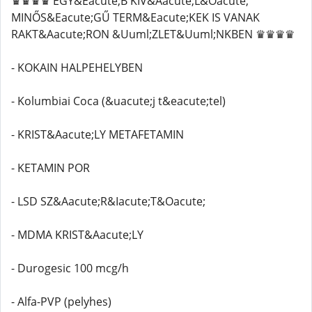
♛♛♛♛ EGY&Eacute;B KIV&Aacute;L&Oacute;
MINŐS&Eacute;GŰ TERM&Eacute;KEK IS VANAK
RAKT&Aacute;RON &Uuml;ZLET&Uuml;NKBEN ♛♛♛♛
- KOKAIN HALPEHELYBEN
- Kolumbiai Coca (&uacute;j t&eacute;tel)
- KRIST&Aacute;LY METAFETAMIN
- KETAMIN POR
- LSD SZ&Aacute;R&Iacute;T&Oacute;
- MDMA KRIST&Aacute;LY
- Durogesic 100 mcg/h
- Alfa-PVP (pelyhes)