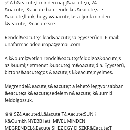
✅ A h&eacute;t minden napj&aacute;n, 24
&oacute;r&aacute;ban rendelkez&eacute;sre
&aacute;llunk, hogy v&aacute;laszoljunk minden
k&eacute;r&eacute;sre.
Rendel&eacute;s lead&aacute;sa egyszerűen: E-mail:
unafarmaciadeeuropa@gmail.com
A k&ouml;zvetlen rendel&eacute;sfeldolgoz&aacute;s
az &uuml;zletmenet &uacute;j m&oacute;dja. Egyszerű,
biztons&aacute;gos &eacute;s k&eacute;nyelmes.
Megrendel&eacute;s&eacute;t a lehető leggyorsabban
&eacute;s k&eacute;sedelem n&eacute;lk&uuml;l
feldolgozzuk.
♛♛ SZ&Aacute;LL&Iacute;T&Aacute;SUNK
K&Ouml;NNYEBB lett, MIVEL MINDEN
MEGRENDEL&Eacute;SHEZ EGY DISZKR&Eacute;T