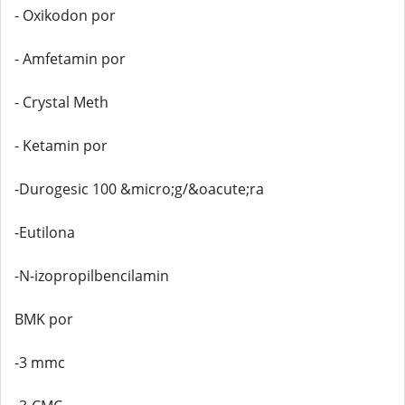
- Oxikodon por
- Amfetamin por
- Crystal Meth
- Ketamin por
-Durogesic 100 &micro;g/&oacute;ra
-Eutilona
-N-izopropilbencilamin
BMK por
-3 mmc