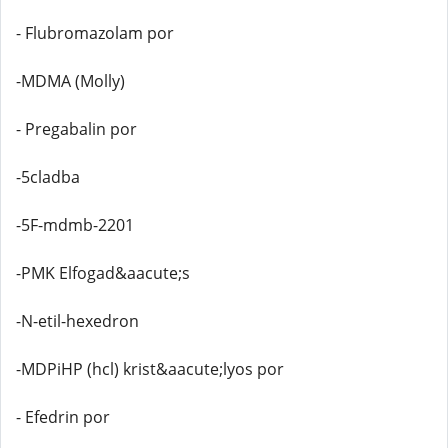
- Flubromazolam por
-MDMA (Molly)
- Pregabalin por
-5cladba
-5F-mdmb-2201
-PMK Elfogad&aacute;s
-N-etil-hexedron
-MDPiHP (hcl) krist&aacute;lyos por
- Efedrin por