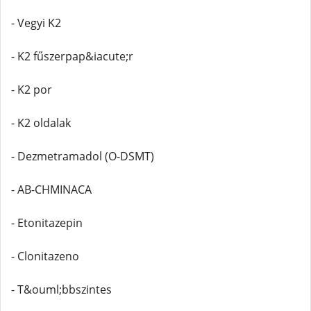
- Vegyi K2
- K2 fűszerpap&iacute;r
- K2 por
- K2 oldalak
- Dezmetramadol (O-DSMT)
- AB-CHMINACA
- Etonitazepin
- Clonitazeno
- T&ouml;bbszintes