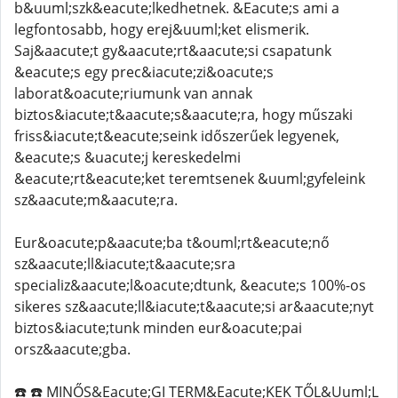
b&uuml;szk&eacute;lkedhetnek. &Eacute;s ami a
legfontosabb, hogy erej&uuml;ket elismerik.
Saj&aacute;t gy&aacute;rt&aacute;si csapatunk
&eacute;s egy prec&iacute;zi&oacute;s
laborat&oacute;riumunk van annak
biztos&iacute;t&aacute;s&aacute;ra, hogy műszaki
friss&iacute;t&eacute;seink időszerűek legyenek,
&eacute;s &uacute;j kereskedelmi
&eacute;rt&eacute;ket teremtsenek &uuml;gyfeleink
sz&aacute;m&aacute;ra.
Eur&oacute;p&aacute;ba t&ouml;rt&eacute;nő
sz&aacute;ll&iacute;t&aacute;sra
specializ&aacute;l&oacute;dtunk, &eacute;s 100%-os
sikeres sz&aacute;ll&iacute;t&aacute;si ar&aacute;nyt
biztos&iacute;tunk minden eur&oacute;pai
orsz&aacute;gba.
☎️ ☎️ MINŐS&Eacute;GI TERM&Eacute;KEK TŐL&Uuml;L