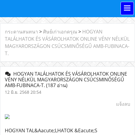
กระดานสนทนา
>
ศิษย์เก่าเอกดรุณ
>
HOGYAN
TALÁLHATOK ÉS VÁSÁROLHATOK ONLINE VÉNY NÉLKÜL
MAGYARORSZÁGON CSÚCSMINŐSÉGŰ AMB-FUBINACA-
T.
HOGYAN TALÁLHATOK ÉS VÁSÁROLHATOK ONLINE
VÉNY NÉLKÜL MAGYARORSZÁGON CSÚCSMINŐSÉGŰ
AMB-FUBINACA-T.
(187 อ่าน)
12 มิ.ย. 2568 20:54
แจ้งลบ
HOGYAN TAL&Aacute;LHATOK &Eacute;S