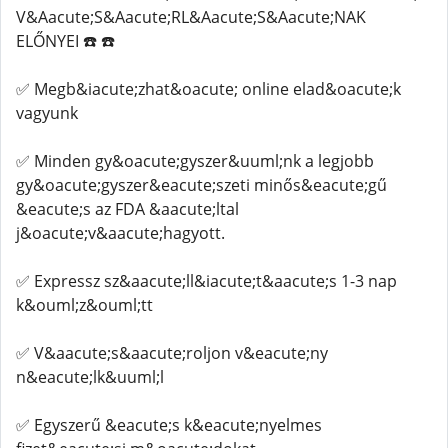
V&Aacute;S&Aacute;RL&Aacute;S&Aacute;NAK
ELŐNYEI ☎️ ☎️
✅ Megb&iacute;zhat&oacute; online elad&oacute;k
vagyunk
✅ Minden gy&oacute;gyszer&uuml;nk a legjobb
gy&oacute;gyszer&eacute;szeti minős&eacute;gű
&eacute;s az FDA &aacute;ltal
j&oacute;v&aacute;hagyott.
✅ Expressz sz&aacute;ll&iacute;t&aacute;s 1-3 nap
k&ouml;z&ouml;tt
✅ V&aacute;s&aacute;roljon v&eacute;ny
n&eacute;lk&uuml;l
✅ Egyszerű &eacute;s k&eacute;nyelmes