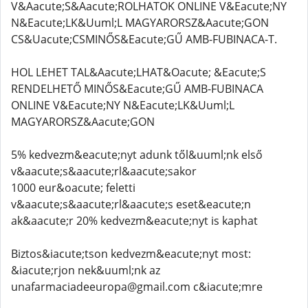
V&Aacute;S&Aacute;ROLHATOK ONLINE V&Eacute;NY
N&Eacute;LK&Uuml;L MAGYARORSZ&Aacute;GON
CS&Uacute;CSMINŐS&Eacute;GŰ AMB-FUBINACA-T.
HOL LEHET TAL&Aacute;LHAT&Oacute; &Eacute;S
RENDELHETŐ MINŐS&Eacute;GŰ AMB-FUBINACA
ONLINE V&Eacute;NY N&Eacute;LK&Uuml;L
MAGYARORSZ&Aacute;GON
5% kedvezm&eacute;nyt adunk től&uuml;nk első
v&aacute;s&aacute;rl&aacute;sakor
1000 eur&oacute; feletti
v&aacute;s&aacute;rl&aacute;s eset&eacute;n
ak&aacute;r 20% kedvezm&eacute;nyt is kaphat
Biztos&iacute;tson kedvezm&eacute;nyt most:
&iacute;rjon nek&uuml;nk az
unafarmaciadeeuropa@gmail.com c&iacute;mre