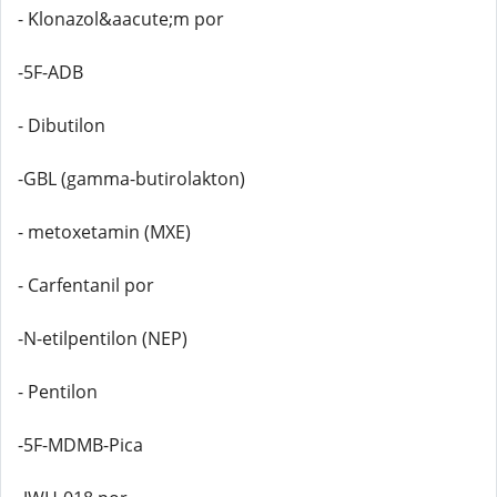
- Klonazol&aacute;m por
-5F-ADB
- Dibutilon
-GBL (gamma-butirolakton)
- metoxetamin (MXE)
- Carfentanil por
-N-etilpentilon (NEP)
- Pentilon
-5F-MDMB-Pica