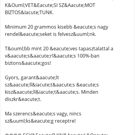
K&Ouml;VET&Eacute;SI SZ&Aacute;MOT
BIZTOS&Iacute;TUNK.
Minimum 20 grammos kisebb &eacute;s nagy
rendel&eacute;seket is felvesz&uuml;nk.
T&ouml;bb mint 20 &eacute;ves tapasztalattal a
v&aacute;s&aacute;rl&aacute;s 100%-ban
biztons&aacute;gos!
Gyors, garant&aacute;lt
sz&aacute;ll&iacute;t&aacute;s &eacute;s
kisz&aacute;ll&iacute;t&aacute;s. Minden
diszkr&eacute;t.
Ma szerencs&eacute;s vagy, nincs
sz&uuml;ks&eacute;g receptre!