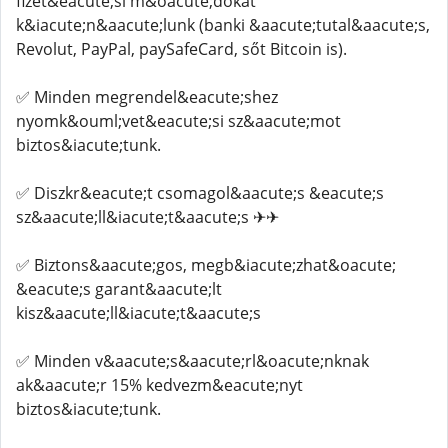
fizet&eacute;si m&oacute;dokat
k&iacute;n&aacute;lunk (banki &aacute;tutal&aacute;s,
Revolut, PayPal, paySafeCard, sőt Bitcoin is).
✅ Minden megrendel&eacute;shez
nyomk&ouml;vet&eacute;si sz&aacute;mot
biztos&iacute;tunk.
✅ Diszkr&eacute;t csomagol&aacute;s &eacute;s
sz&aacute;ll&iacute;t&aacute;s ✈✈
✅ Biztons&aacute;gos, megb&iacute;zhat&oacute;
&eacute;s garant&aacute;lt
kisz&aacute;ll&iacute;t&aacute;s
✅ Minden v&aacute;s&aacute;rl&oacute;nknak
ak&aacute;r 15% kedvezm&eacute;nyt
biztos&iacute;tunk.