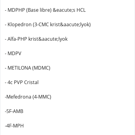
- MDPHP (Base libre) &eacute;s HCL
- Klopedron (3-CMC krist&aacute;lyok)
- Alfa-PHP krist&aacute;lyok
- MDPV
- METILONA (MDMC)
- 4c PVP Cristal
-Mefedrona (4-MMC)
-5F-AMB
-4F-MPH