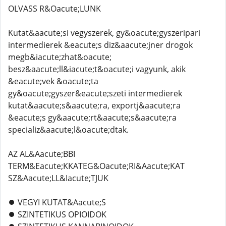
OLVASS R&Oacute;LUNK
Kutat&aacute;si vegyszerek, gy&oacute;gyszeripari
intermedierek &eacute;s diz&aacute;jner drogok
megb&iacute;zhat&oacute;
besz&aacute;ll&iacute;t&oacute;i vagyunk, akik
&eacute;vek &oacute;ta
gy&oacute;gyszer&eacute;szeti intermedierek
kutat&aacute;s&aacute;ra, exportj&aacute;ra
&eacute;s gy&aacute;rt&aacute;s&aacute;ra
specializ&aacute;l&oacute;dtak.
AZ AL&Aacute;BBI
TERM&Eacute;KKATEG&Oacute;RI&Aacute;KAT
SZ&Aacute;LL&Iacute;TJUK
⏺️ VEGYI KUTAT&Aacute;S
⏺️ SZINTETIKUS OPIOIDOK