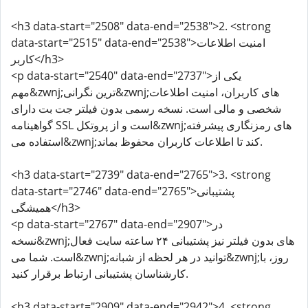
<h3 data-start="2508" data-end="2538">2. <strong
data-start="2515" data-end="2538">امنیت اطلاعات
کاربر</h3>
<p data-start="2540" data-end="2737">یکی از
مهم&zwnj;ترین نگرانی&zwnj;های کاربران، امنیت اطلاعات
شخصی و مالی است. نسخه رسمی بدون فیلتر جت بت دارای
گواهینامه SSL است و از پروتکل&zwnj;های رمزنگاری پیشرفته
استفاده می&zwnj;کند تا اطلاعات کاربران محفوظ بماند.
<h3 data-start="2739" data-end="2765">3. <strong
data-start="2746" data-end="2765">پشتیبانی
همیشگی</h3>
<p data-start="2767" data-end="2907">در
نسخه&zwnj;های بدون فیلتر نیز پشتیبانی ۲۴ ساعته سایت فعال
است. شما می&zwnj;توانید در هر لحظه از شبانه&zwnj;روز، با
کارشناسان پشتیبانی ارتباط برقرار کنید.
<h3 data-start="2909" data-end="2942">4. <strong