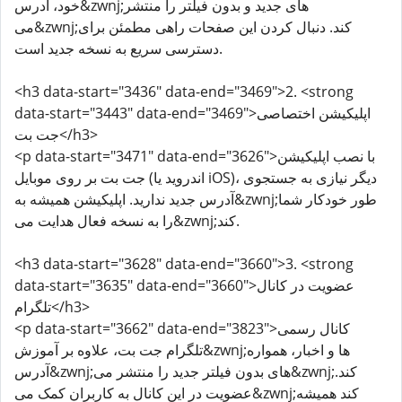
خود، آدرس&zwnj;های جدید و بدون فیلتر را منتشر
می&zwnj;کند. دنبال کردن این صفحات راهی مطمئن برای
دسترسی سریع به نسخه جدید است.
<h3 data-start="3436" data-end="3469">2. <strong
data-start="3443" data-end="3469">اپلیکیشن اختصاصی
جت بت</h3>
<p data-start="3471" data-end="3626">با نصب اپلیکیشن
جت بت بر روی موبایل (اندروید یا iOS)، دیگر نیازی به جستجوی
آدرس جدید ندارید. اپلیکیشن همیشه به&zwnj;طور خودکار شما
را به نسخه فعال هدایت می&zwnj;کند.
<h3 data-start="3628" data-end="3660">3. <strong
data-start="3635" data-end="3660">عضویت در کانال
تلگرام</h3>
<p data-start="3662" data-end="3823">کانال رسمی
تلگرام جت بت، علاوه بر آموزش&zwnj;ها و اخبار، همواره
آدرس&zwnj;های بدون فیلتر جدید را منتشر می&zwnj;کند.
عضویت در این کانال به کاربران کمک می&zwnj;کند همیشه