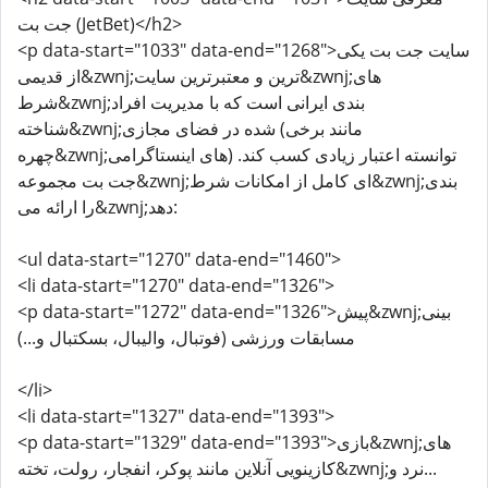
جت بت (JetBet)</h2>
<p data-start="1033" data-end="1268">سایت جت بت یکی
از قدیمی&zwnj;ترین و معتبرترین سایت&zwnj;های
شرط&zwnj;بندی ایرانی است که با مدیریت افراد
شناخته&zwnj;شده در فضای مجازی (مانند برخی
چهره&zwnj;های اینستاگرامی) توانسته اعتبار زیادی کسب کند.
جت بت مجموعه&zwnj;ای کامل از امکانات شرط&zwnj;بندی
را ارائه می&zwnj;دهد:
<ul data-start="1270" data-end="1460">
<li data-start="1270" data-end="1326">
<p data-start="1272" data-end="1326">پیش&zwnj;بینی
مسابقات ورزشی (فوتبال، والیبال، بسکتبال و...)
</li>
<li data-start="1327" data-end="1393">
<p data-start="1329" data-end="1393">بازی&zwnj;های
کازینویی آنلاین مانند پوکر، انفجار، رولت، تخته&zwnj;نرد و...