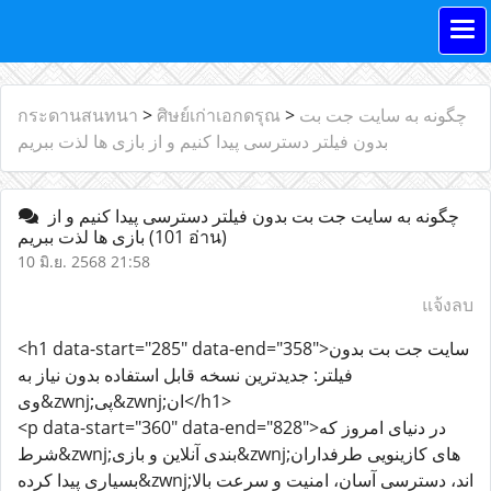
چگونه به سایت جت بت
>
ศิษย์เก่าเอกดรุณ
>
กระดานสนทนา
بدون فیلتر دسترسی پیدا کنیم و از بازی ها لذت ببریم
چگونه به سایت جت بت بدون فیلتر دسترسی پیدا کنیم و از
(101 อ่าน)
بازی ها لذت ببریم
10 มิ.ย. 2568 21:58
แจ้งลบ
<h1 data-start="285" data-end="358">سایت جت بت بدون
فیلتر: جدیدترین نسخه قابل استفاده بدون نیاز به
وی&zwnj;پی&zwnj;ان</h1>
<p data-start="360" data-end="828">در دنیای امروز که
شرط&zwnj;بندی آنلاین و بازی&zwnj;های کازینویی طرفداران
بسیاری پیدا کرده&zwnj;اند، دسترسی آسان، امنیت و سرعت بالا