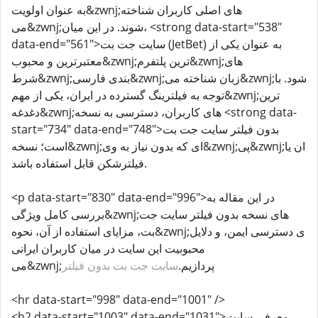
به عنوان اولویت&zwnj;های اصلی کاربران شناخته
می&zwnj;شوند. در این میان، <strong data-start="538"
data-end="561">سایت جت بت (JetBet) به عنوان یکی از
معتبرترین و محبوب&zwnj;ترین پلتفرم&zwnj;های
شرط&zwnj;بندی فارسی&zwnj;زبان شناخته می&zwnj;شود. با
توجه به فیلترینگ گسترده در ایران، یکی از مهم&zwnj;ترین
دغدغه&zwnj;های کاربران، دسترسی به نسخه <strong data-
start="734" data-end="748">بدون فیلتر سایت جت بت
است؛ نسخه&zwnj;ای که بدون نیاز به وی&zwnj;پی&zwnj;ان یا
فیلترشکن قابل استفاده باشد.
<p data-start="830" data-end="996">در این مقاله به
بررسی کامل ویژگی&zwnj;های نسخه بدون فیلتر سایت جت
بت، مزایای استفاده از آن، نحوه&zwnj;ی دسترسی ایمن، و دلایل
محبوبیت این سایت در میان کاربران ایرانی
می&zwnj;پردازیم.
سایت جت بت بدون فیلتر
<hr data-start="998" data-end="1001" />
<h2 data-start="1003" data-end="1031">معرفی سایت