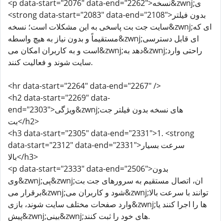
<p data-start="2076" data-end="2262">نسخه&zwnj;ی
<strong data-start="2083" data-end="2108">بدون فیلتر
سایت جت بت پاسخی به این مشکلات است؛ نسخه&zwnj;ای که
مستقیماً و بدون نیاز به هیچ واسطه&zwnj;ای قابل دسترسی
است و به کاربران امکان می&zwnj;دهد به&zwnj;راحتی وارد
سایت شوند و فعالیت کنند.
<hr data-start="2264" data-end="2267" />
<h2 data-start="2269" data-
end="2303">ویژگی&zwnj;های نسخه بدون فیلتر جت
بت</h2>
<h3 data-start="2305" data-end="2331">1. <strong
data-start="2312" data-end="2331">سرعت بسیار
بالا</h3>
<p data-start="2333" data-end="2506">بدون
وی&zwnj;پی&zwnj;ان، اتصال مستقیم به سرورهای جت بت
برقرار می&zwnj;شود و کاربران می&zwnj;توانند با سرعت بالا
وارد صفحات مختلف سایت شوند، بازی&zwnj;ها را اجرا کنند یا
پیش&zwnj;بینی&zwnj;های خود را ثبت کنند.