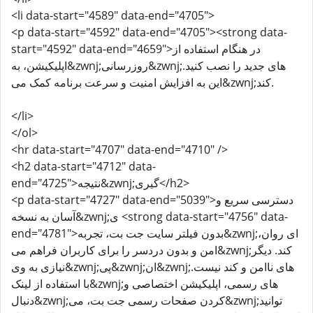
<li data-start="4589" data-end="4705">
<p data-start="4592" data-end="4705"><strong data-
start="4592" data-end="4659">در هنگام استفاده از
اپلیکیشن، به&zwnj;روزرسانی&zwnj;های جدید را نصب کنید.
این به افزایش امنیت و سرعت برنامه کمک می&zwnj;کند.
</li>
</ol>
<hr data-start="4707" data-end="4710" />
<h2 data-start="4712" data-
end="4725">نتیجه&zwnj;گیری</h2>
<p data-start="4727" data-end="5039">دسترسی سریع و
آسان به نسخه&zwnj;ی <strong data-start="4756" data-
end="4781">بدون فیلتر سایت جت بت، تجربه&zwnj;ای روان،
امن و بدون دردسر را برای کاربران فراهم می&zwnj;کند. دیگر
نیازی به وی&zwnj;پی&zwnj;ان&zwnj;های ناامن و کند نیست.
با استفاده از لینک&zwnj;های رسمی، اپلیکیشن اختصاصی و
دنبال&zwnj;کردن صفحات رسمی جت بت، می&zwnj;توانید