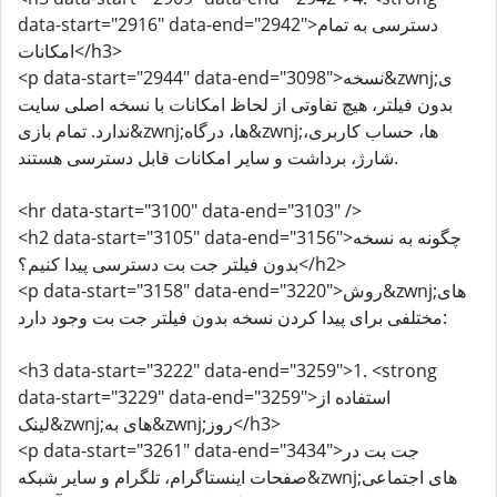
data-start="2916" data-end="2942">دسترسی به تمام
امکانات</h3>
<p data-start="2944" data-end="3098">نسخه&zwnj;ی
بدون فیلتر، هیچ تفاوتی از لحاظ امکانات با نسخه اصلی سایت
ندارد. تمام بازی&zwnj;ها، درگاه&zwnj;ها، حساب کاربری،
شارژ، برداشت و سایر امکانات قابل دسترسی هستند.
<hr data-start="3100" data-end="3103" />
<h2 data-start="3105" data-end="3156">چگونه به نسخه
بدون فیلتر جت بت دسترسی پیدا کنیم؟</h2>
<p data-start="3158" data-end="3220">روش&zwnj;های
مختلفی برای پیدا کردن نسخه بدون فیلتر جت بت وجود دارد:
<h3 data-start="3222" data-end="3259">1. <strong
data-start="3229" data-end="3259">استفاده از
لینک&zwnj;های به&zwnj;روز</h3>
<p data-start="3261" data-end="3434">جت بت در
صفحات اینستاگرام، تلگرام و سایر شبکه&zwnj;های اجتماعی