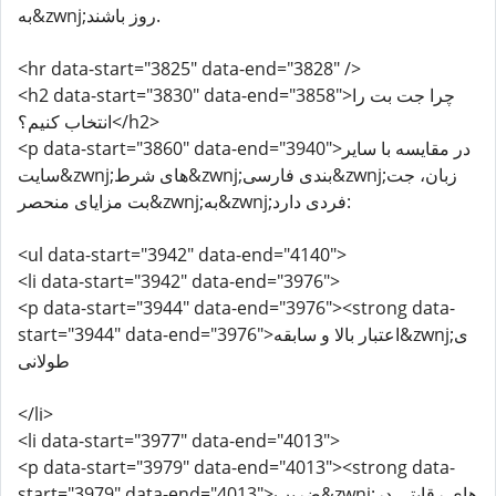
به&zwnj;روز باشند.
<hr data-start="3825" data-end="3828" />
<h2 data-start="3830" data-end="3858">چرا جت بت را
انتخاب کنیم؟</h2>
<p data-start="3860" data-end="3940">در مقایسه با سایر
سایت&zwnj;های شرط&zwnj;بندی فارسی&zwnj;زبان، جت
بت مزایای منحصر&zwnj;به&zwnj;فردی دارد:
<ul data-start="3942" data-end="4140">
<li data-start="3942" data-end="3976">
<p data-start="3944" data-end="3976"><strong data-
start="3944" data-end="3976">اعتبار بالا و سابقه&zwnj;ی
طولانی
</li>
<li data-start="3977" data-end="4013">
<p data-start="3979" data-end="4013"><strong data-
start="3979" data-end="4013">ضریب&zwnj;های رقابتی در