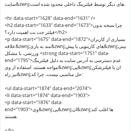
سایت&zwnj;های دیگر توسط فیلترینگ داخلی محدود شده است.
<hr data-start="1628" data-end="1631" />
<h2 data-start="1633" data-end="1673">چرا نسخه بدون
فیلتر جت بت اهمیت دارد؟</h2>
<p data-start="1675" data-end="1872">بسیاری از کاربران
علاقه&zwnj;مند به بازی&zwnj;های کازینویی یا پیش&zwnj;بینی
ورزشی، با مشکل <strong data-start="1751" data-
end="1795">عدم دسترسی به آدرس سایت به دلیل فیلترینگ
مواجه هستند. استفاده از وی&zwnj;پی&zwnj;ان یا فیلترشکن
نیز راه&zwnj;حل مناسبی نیست، چرا که:
<ul data-start="1874" data-end="2074">
<li data-start="1874" data-end="1903">
<p data-start="1876" data-
end="1903">وی&zwnj;پی&zwnj;ان&zwnj;ها اغلب کند
هستند.
</li>