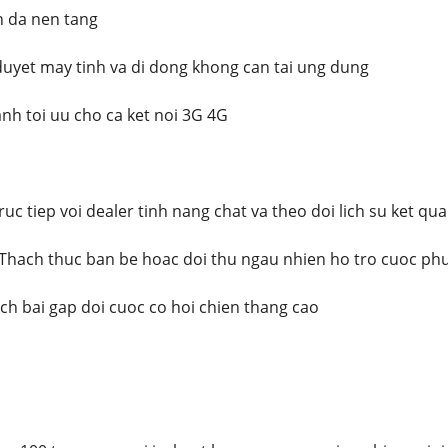
n da nen tang
duyet may tinh va di dong khong can tai ung dung
anh toi uu cho ca ket noi 3G 4G
ruc tiep voi dealer tinh nang chat va theo doi lich su ket qua
hach thuc ban be hoac doi thu ngau nhien ho tro cuoc phu
ach bai gap doi cuoc co hoi chien thang cao