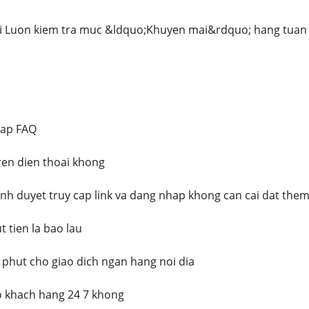
 Luon kiem tra muc &ldquo;Khuyen mai&rdquo; hang tuan de 
Gap FAQ
tren dien thoai khong
inh duyet truy cap link va dang nhap khong can cai dat the
t tien la bao lau
phut cho giao dich ngan hang noi dia
o khach hang 24 7 khong