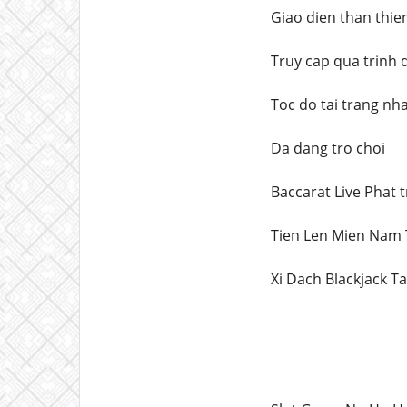
Giao dien than thie
Truy cap qua trinh 
Toc do tai trang nh
Da dang tro choi
Baccarat Live Phat t
Tien Len Mien Nam T
Xi Dach Blackjack T