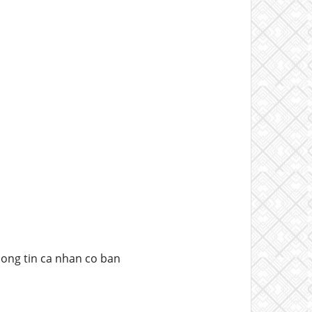
ong tin ca nhan co ban