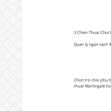
3 Chien Thuat Choi
Quan ly ngan sach 
Chon tro choi phu h
thuat Martingale h