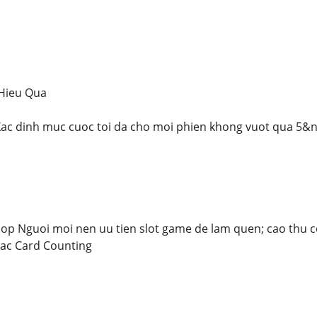
 Hieu Qua
Xac dinh muc cuoc toi da cho moi phien khong vuot qua 5&
op Nguoi moi nen uu tien slot game de lam quen; cao thu co
oac Card Counting