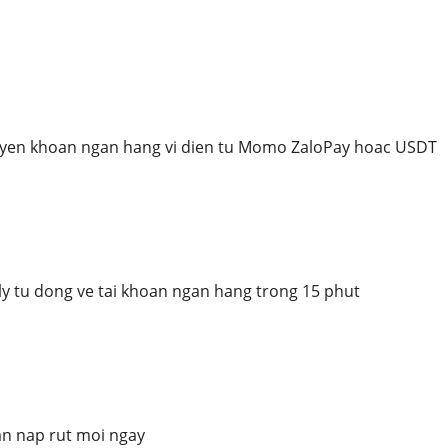
uyen khoan ngan hang vi dien tu Momo ZaloPay hoac USDT
 ly tu dong ve tai khoan ngan hang trong 15 phut
an nap rut moi ngay