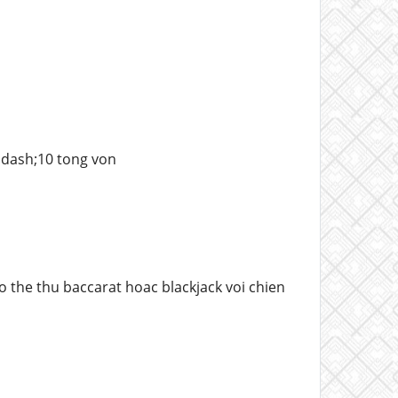
ndash;10 tong von
 the thu baccarat hoac blackjack voi chien