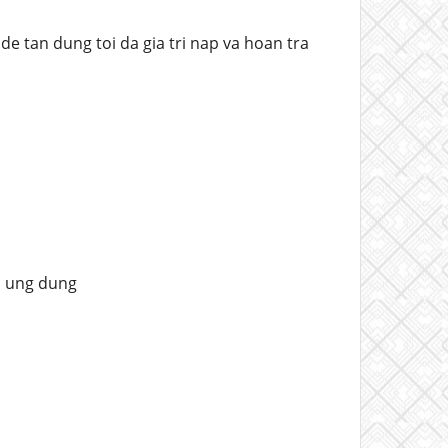
tan dung toi da gia tri nap va hoan tra
m ung dung