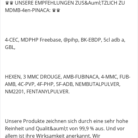
♛♛ UNSERE EMPFEHLUNGEN ZUS&Auml;TZLICH ZU
MDMB-4en-PINACA: ♛♛
4-CEC, MDPHP Freebase, @pihp, BK-EBDP, 5cl adb a,
GBL,
HEXEN, 3 MMC DROUGE, AMB-FUBINACA, 4-MMC, FUB-
AMB, 4C-PVP, 4F-PHP, 5F-ADB, NEMBUTALPULVER,
NM2201, FENTANYLPULVER.
Unsere Produkte zeichnen sich durch eine sehr hohe
Reinheit und Qualit&auml;t von 99,9 % aus. Und vor
allem ist ihre Wirksamkeit anerkannt. Wir