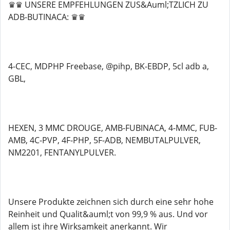
♛♛ UNSERE EMPFEHLUNGEN ZUS&Auml;TZLICH ZU
ADB-BUTINACA: ♛♛
4-CEC, MDPHP Freebase, @pihp, BK-EBDP, 5cl adb a,
GBL,
HEXEN, 3 MMC DROUGE, AMB-FUBINACA, 4-MMC, FUB-
AMB, 4C-PVP, 4F-PHP, 5F-ADB, NEMBUTALPULVER,
NM2201, FENTANYLPULVER.
Unsere Produkte zeichnen sich durch eine sehr hohe
Reinheit und Qualit&auml;t von 99,9 % aus. Und vor
allem ist ihre Wirksamkeit anerkannt. Wir