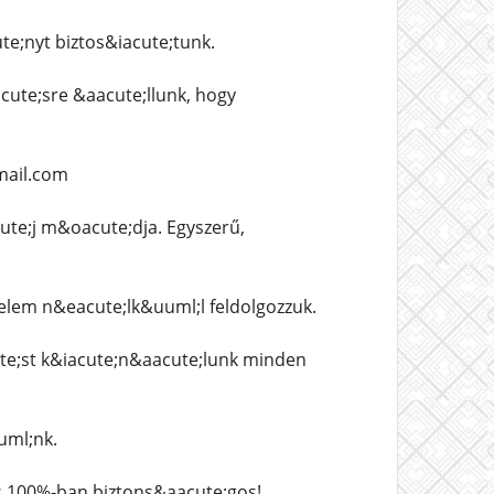
;nyt biztos&iacute;tunk.
ute;sre &aacute;llunk, hogy
mail.com
te;j m&oacute;dja. Egyszerű,
lem n&eacute;lk&uuml;l feldolgozzuk.
te;st k&iacute;n&aacute;lunk minden
uml;nk.
s 100%-ban biztons&aacute;gos!