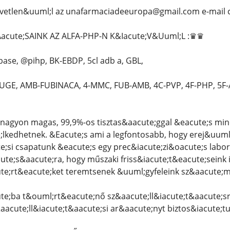
vetlen&uuml;l az unafarmaciadeeuropa@gmail.com e-mail 
cute;SAINK AZ ALFA-PHP-N K&Iacute;V&Uuml;L :♛♛
ase, @pihp, BK-EBDP, 5cl adb a, GBL,
GE, AMB-FUBINACA, 4-MMC, FUB-AMB, 4C-PVP, 4F-PHP, 5F
nagyon magas, 99,9%-os tisztas&aacute;ggal &eacute;s mi
kedhetnek. &Eacute;s ami a legfontosabb, hogy erej&uuml;k
e;si csapatunk &eacute;s egy prec&iacute;zi&oacute;s lab
ute;s&aacute;ra, hogy műszaki friss&iacute;t&eacute;seink 
te;rt&eacute;ket teremtsenek &uuml;gyfeleink sz&aacute;m
e;ba t&ouml;rt&eacute;nő sz&aacute;ll&iacute;t&aacute;sra
aacute;ll&iacute;t&aacute;si ar&aacute;nyt biztos&iacute;