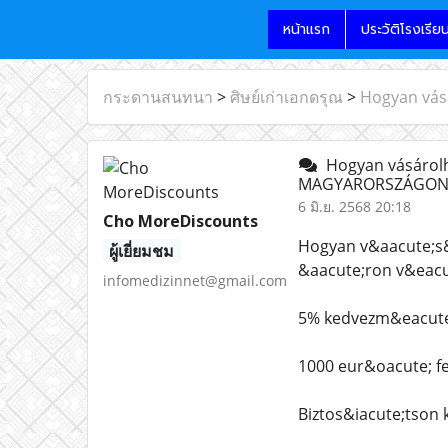
หน้าแรก
ประวัติโรงเรีย
กระดานสนทนา
>
ศิษย์เก่าเอกดรุณ
>
Hogyan vás
Hogyan vásárolha
MAGYARORSZÁGON
6 มิ.ย. 2568 20:18
Cho MoreDiscounts
Hogyan v&aacute;s&
ผู้เยี่ยมชม
&aacute;ron v&eac
infomedizinnet@gmail.com
5% kedvezm&eacute;
1000 eur&oacute; f
Biztos&iacute;tson