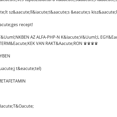
e;lt sz&aacute;ll&iacute;t&aacute;s &eacute;s kisz&aacute;l
cute;ges recept!
Uuml;NKBEN AZ ALFA-PHP-N K&Iacute;V&Uuml;L EGY&Eacu
TERM&Eacute;KEK VAN RAKT&Aacute;RON ♛♛♛♛
LYBEN
acute;j t&eacute;tel)
 METAFETAMIN
Iacute;T&Oacute;