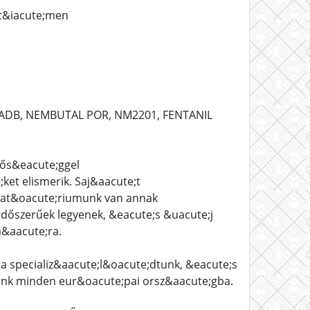
c&iacute;men
-ADB, NEMBUTAL POR, NM2201, FENTANIL
nős&eacute;ggel
et elismerik. Saj&aacute;t
orat&oacute;riumunk van annak
időszerűek legyenek, &eacute;s &uacute;j
&aacute;ra.
 specializ&aacute;l&oacute;dtunk, &eacute;s
tunk minden eur&oacute;pai orsz&aacute;gba.