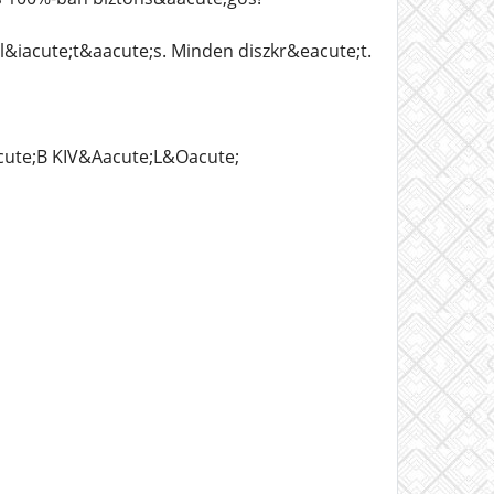
l&iacute;t&aacute;s. Minden diszkr&eacute;t.
te;B KIV&Aacute;L&Oacute;