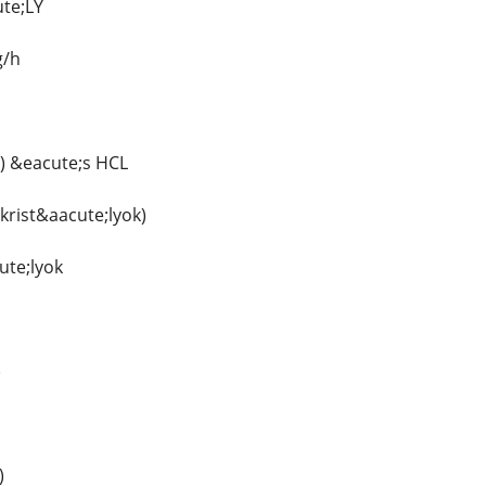
te;LY
g/h
) &eacute;s HCL
krist&aacute;lyok)
ute;lyok
)
)