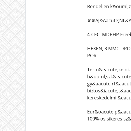
Rendeljen k&ouml;z
♛♛AJ&Aacute;NL&Aa
4-CEC, MDPHP Freeb
HEXEN, 3 MMC DROU
POR.
Term&eacute;keink 
b&uuml;szk&eacute;l
gy&aacute;rt&aacut
biztos&iacute;t&aac
kereskedelmi &eacu
Eur&oacute;p&aacut
100%-os sikeres sz&