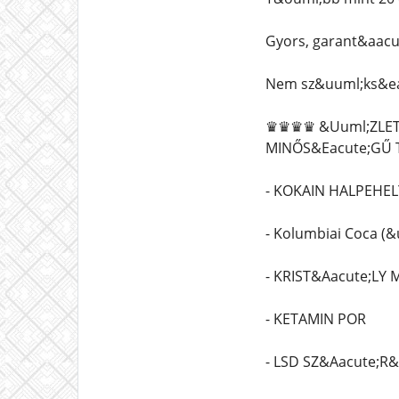
Gyors, garant&aacut
Nem sz&uuml;ks&ea
♛♛♛♛ &Uuml;ZLET&
MINŐS&Eacute;GŰ 
- KOKAIN HALPEHE
- Kolumbiai Coca (&u
- KRIST&Aacute;LY
- KETAMIN POR
- LSD SZ&Aacute;R&