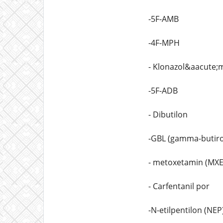
-5F-AMB
-4F-MPH
- Klonazol&aacute;
-5F-ADB
- Dibutilon
-GBL (gamma-butiro
- metoxetamin (MXE
- Carfentanil por
-N-etilpentilon (NEP