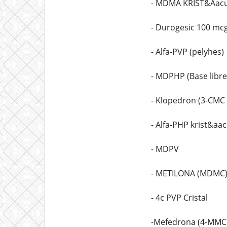
- MDMA KRIST&Aacu
- Durogesic 100 mc
- Alfa-PVP (pelyhes)
- MDPHP (Base libre
- Klopedron (3-CMC 
- Alfa-PHP krist&aac
- MDPV
- METILONA (MDMC
- 4c PVP Cristal
-Mefedrona (4-MMC