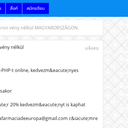
น
ลิ้งค์
สมัครเรียน
s áron vény nélkül MAGYARORSZÁGON.
vény nélkül
แจ้งลบ
-PHP-t online, kedvezm&eacute;nyes
;sakor
ute;r 20% kedvezm&eacute;nyt is kaphat
unafarmaciadeeuropa@gmail.com c&iacute;mre