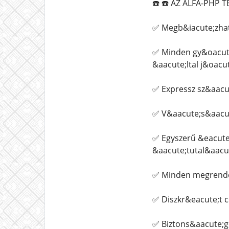
☎️ ☎️ AZ ALFA-PHP
✅ Megb&iacute;zhat
✅ Minden gy&oacute
&aacute;ltal j&oacu
✅ Expressz sz&aacut
✅ V&aacute;s&aacut
✅ Egyszerű &eacute
&aacute;tutal&aacute
✅ Minden megrendel
✅ Diszkr&eacute;t 
✅ Biztons&aacute;g