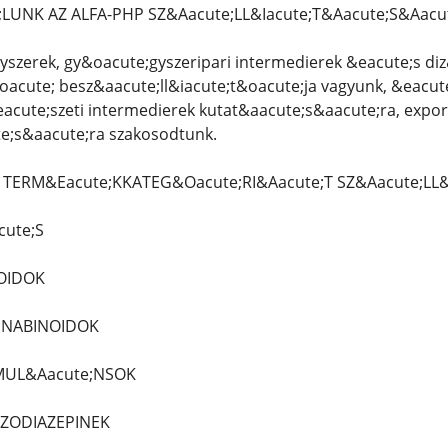
LUNK AZ ALFA-PHP SZ&Aacute;LL&Iacute;T&Aacute;S&Aacu
yszerek, gy&oacute;gyszeripari intermedierek &eacute;s di
acute; besz&aacute;ll&iacute;t&oacute;ja vagyunk, &eacut
acute;szeti intermedierek kutat&aacute;s&aacute;ra, expor
e;s&aacute;ra szakosodtunk.
TERM&Eacute;KKATEG&Oacute;RI&Aacute;T SZ&Aacute;LL&
cute;S
IOIDOK
ANNABINOIDOK
IMUL&Aacute;NSOK
NZODIAZEPINEK