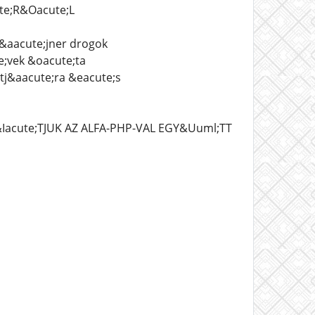
te;R&Oacute;L
z&aacute;jner drogok
e;vek &oacute;ta
tj&aacute;ra &eacute;s
Iacute;TJUK AZ ALFA-PHP-VAL EGY&Uuml;TT