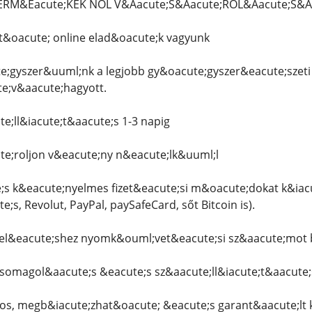
 TERM&Eacute;KEK NŐL V&Aacute;S&Aacute;ROL&Aacute;S&Aa
&oacute; online elad&oacute;k vagyunk
;gyszer&uuml;nk a legjobb gy&oacute;gyszer&eacute;szeti
te;v&aacute;hagyott.
e;ll&iacute;t&aacute;s 1-3 napig
e;roljon v&eacute;ny n&eacute;lk&uuml;l
;s k&eacute;nyelmes fizet&eacute;si m&oacute;dokat k&iac
;s, Revolut, PayPal, paySafeCard, sőt Bitcoin is).
&eacute;shez nyomk&ouml;vet&eacute;si sz&aacute;mot b
csomagol&aacute;s &eacute;s sz&aacute;ll&iacute;t&aacute
os, megb&iacute;zhat&oacute; &eacute;s garant&aacute;lt k