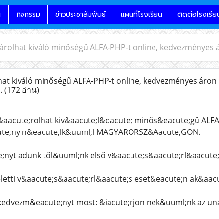
น
กิจกรรม
ข่าวประชาสัมพันธ์
แผนที่โรงเรียน
ติดต่อโรงเรีย
árolhat kiváló minőségű ALFA-PHP-t online, kedvezménye
t kiváló minőségű ALFA-PHP-t online, kedvezményes áron 
.
(172 อ่าน)
aacute;rolhat kiv&aacute;l&oacute; minős&eacute;gű ALFA
ute;ny n&eacute;lk&uuml;l MAGYARORSZ&Aacute;GON.
nyt adunk től&uuml;nk első v&aacute;s&aacute;rl&aacute
eletti v&aacute;s&aacute;rl&aacute;s eset&eacute;n ak&aac
 kedvezm&eacute;nyt most: &iacute;rjon nek&uuml;nk az 