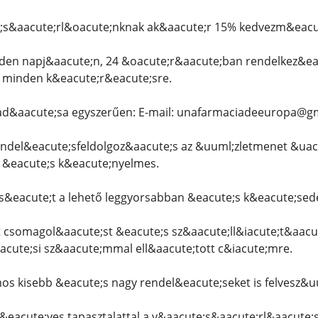
s&aacute;rl&oacute;nknak ak&aacute;r 15% kedvezm&eacute
den napj&aacute;n, 24 &oacute;r&aacute;ban rendelkez&eac
k minden k&eacute;r&eacute;sre.
ad&aacute;sa egyszerűen: E-mail: unafarmaciadeeuropa@g
endel&eacute;sfeldolgoz&aacute;s az &uuml;zletmenet &uacu
 &eacute;s k&eacute;nyelmes.
&eacute;t a lehető leggyorsabban &eacute;s k&eacute;sede
 csomagol&aacute;st &eacute;s sz&aacute;ll&iacute;t&aacu
ute;si sz&aacute;mmal ell&aacute;tott c&iacute;mre.
 kisebb &eacute;s nagy rendel&eacute;seket is felvesz&u
&eacute;ves tapasztalattal a v&aacute;s&aacute;rl&aacute;