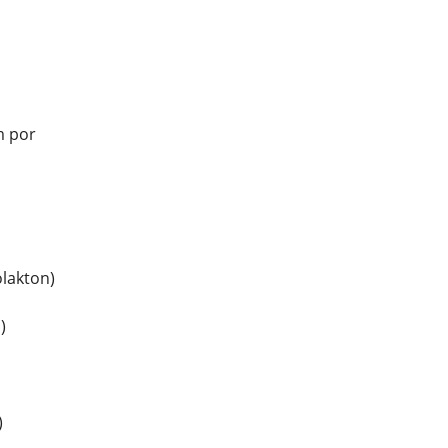
m por
lakton)
)
)