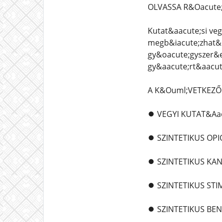
OLVASSA R&Oacute;
Kutat&aacute;si veg
megb&iacute;zhat&o
gy&oacute;gyszer&e
gy&aacute;rt&aacut
A K&Ouml;VETKEZŐ 
⏺️ VEGYI KUTAT&Aa
⏺️ SZINTETIKUS OP
⏺️ SZINTETIKUS K
⏺️ SZINTETIKUS ST
⏺️ SZINTETIKUS BE