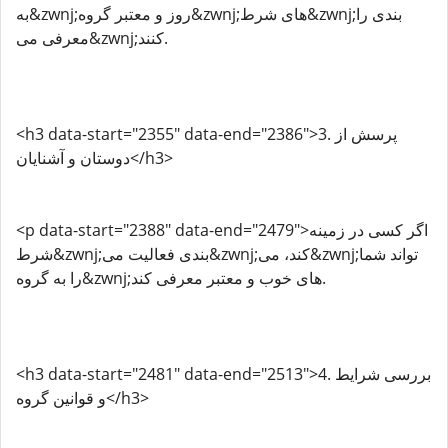
به&zwnj;روز و معتبر گروه&zwnj;های شرط&zwnj;بندی را
معرفی می&zwnj;کنند.
<h3 data-start="2355" data-end="2386">3. پرسش از
دوستان و آشنایان</h3>
<p data-start="2388" data-end="2479">اگر کسی در زمینه
شرط&zwnj;بندی فعالیت می&zwnj;کند، می&zwnj;تواند شما
را به گروه&zwnj;های خوب و معتبر معرفی کند.
<h3 data-start="2481" data-end="2513">4. بررسی شرایط
و قوانین گروه</h3>