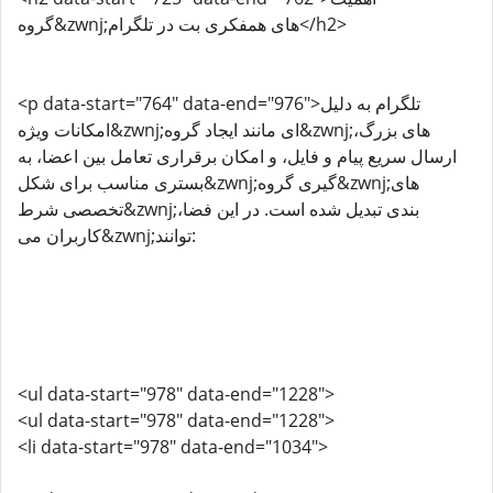
گروه&zwnj;های همفکری بت در تلگرام</h2>
<p data-start="764" data-end="976">تلگرام به دلیل
امکانات ویژه&zwnj;ای مانند ایجاد گروه&zwnj;های بزرگ،
ارسال سریع پیام و فایل، و امکان برقراری تعامل بین اعضا، به
بستری مناسب برای شکل&zwnj;گیری گروه&zwnj;های
تخصصی شرط&zwnj;بندی تبدیل شده است. در این فضا،
کاربران می&zwnj;توانند:
<ul data-start="978" data-end="1228">
<ul data-start="978" data-end="1228">
<li data-start="978" data-end="1034">