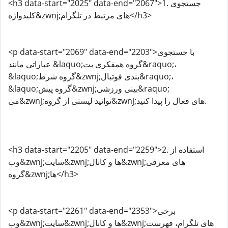
<h3 data-start="2025" data-end="2067">1. جستجوی
کلیدواژه&zwnj;های مرتبط در تلگرام</h3>
<p data-start="2069" data-end="2203">با جستجوی
عباراتی مانند &laquo;گروه همفکری بت&raquo;،
&laquo;گروه شرط&zwnj;بندی فوتبال&raquo;،
&laquo;گروه پیش&zwnj;بینی ورزشی&raquo;
می&zwnj;توانید لیستی از گروه&zwnj;های فعال را پیدا کنید.
<h3 data-start="2205" data-end="2259">2. استفاده از
وب&zwnj;سایت&zwnj;ها و کانال&zwnj;های معرفی
گروه&zwnj;ها</h3>
<p data-start="2261" data-end="2353">برخی
وب&zwnj;سایت&zwnj;ها و کانال&zwnj;های تلگرام، فهرست