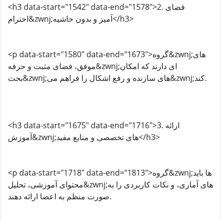
<h3 data-start="1542" data-end="1578">2. فضای
احترام&zwnj;آمیز و بدون حاشیه</h3>
<p data-start="1580" data-end="1673">گروه&zwnj;های
موفق، فضای مثبت و حرفه&zwnj;ای دارند که امکان
بحث&zwnj;های سازنده و رفع اشکال را فراهم می&zwnj;کند.
<h3 data-start="1675" data-end="1716">3. ارائه
آموزش&zwnj;های تخصصی و منابع مفید</h3>
<p data-start="1718" data-end="1813">گروه&zwnj;ها باید
محتوای آموزشی، تحلیل&zwnj;های آماری، و نکات کاربردی را به
صورت منظم به اعضا ارائه دهند.