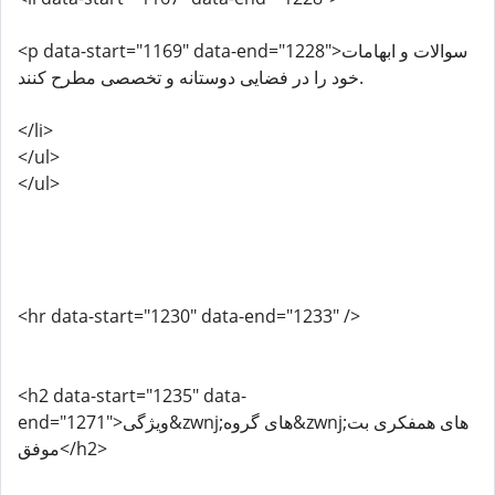
<p data-start="1169" data-end="1228">سوالات و ابهامات
خود را در فضایی دوستانه و تخصصی مطرح کنند.
</li>
</ul>
</ul>
<hr data-start="1230" data-end="1233" />
<h2 data-start="1235" data-
end="1271">ویژگی&zwnj;های گروه&zwnj;های همفکری بت
موفق</h2>