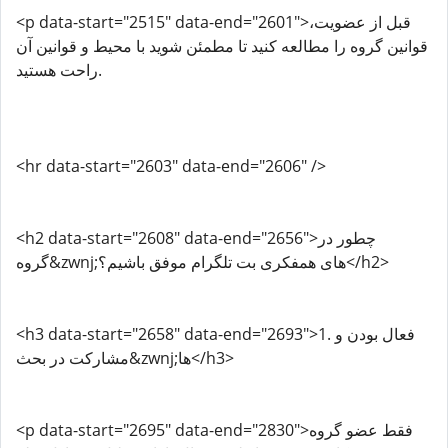
<p data-start="2515" data-end="2601">قبل از عضویت،
قوانین گروه را مطالعه کنید تا مطمئن شوید با محیط و قوانین آن
راحت هستید.
<hr data-start="2603" data-end="2606" />
<h2 data-start="2608" data-end="2656">چطور در
گروه&zwnj;های همفکری بت تلگرام موفق باشیم؟</h2>
<h3 data-start="2658" data-end="2693">1. فعال بودن و
مشارکت در بحث&zwnj;ها</h3>
<p data-start="2695" data-end="2830">فقط عضو گروه