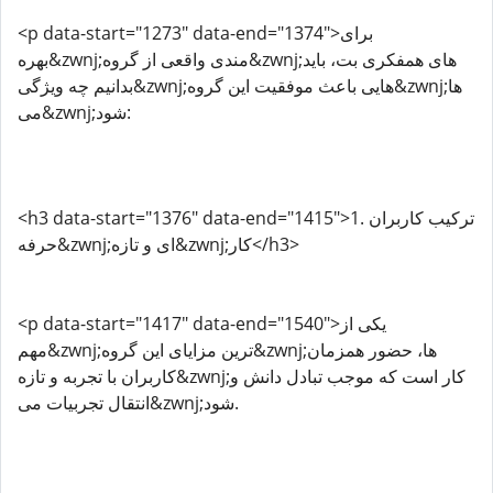
<p data-start="1273" data-end="1374">برای
بهره&zwnj;مندی واقعی از گروه&zwnj;های همفکری بت، باید
بدانیم چه ویژگی&zwnj;هایی باعث موفقیت این گروه&zwnj;ها
می&zwnj;شود:
<h3 data-start="1376" data-end="1415">1. ترکیب کاربران
حرفه&zwnj;ای و تازه&zwnj;کار</h3>
<p data-start="1417" data-end="1540">یکی از
مهم&zwnj;ترین مزایای این گروه&zwnj;ها، حضور همزمان
کاربران با تجربه و تازه&zwnj;کار است که موجب تبادل دانش و
انتقال تجربیات می&zwnj;شود.