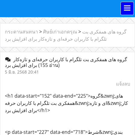
گروه های همفکری بت
>
ศิษย์เก่าเอกดรุณ
>
กระดานสนทนา
تلگرام با کاربران حرفه‌ای و تازه‌کار برای افزایش برد
گروه های همفکری بت تلگرام با کاربران حرفه‌ای و تازه‌کار
(155 อ่าน)
برای افزایش برد
5 มิ.ย. 2568 20:41
แจ้งลบ
<h1 data-start="152" data-end="225">گروه&zwnj;های
همفکری بت تلگرام با کاربران حرفه&zwnj;ای و تازه&zwnj;کار
برای افزایش برد</h1>
<p data-start="227" data-end="718">شرط&zwnj;بندی