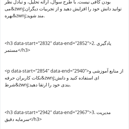
بودن کافی نیست. با طرح سوال، ارائه تحلیل، و تبادل نظر
می&zwnj;توانید دانش خود را افزایش دهید و از تجربیات دیگران
بهره&zwnj;مند شوید.
<h3 data-start="2832" data-end="2852">2. یادگیری
مستمر</h3>
<p data-start="2854" data-end="2940">از منابع آموزشی و
نکات کاربران حرفه&zwnj;ای استفاده کنید و دانش
شرط&zwnj;بندی خود را ارتقا دهید.
<h3 data-start="2942" data-end="2967">3. مدیریت
سرمایه دقیق</h3>