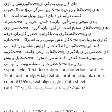
ورزشی و بازی&zwnj;های کازینویی به یکی از
محبوب&zwnj;ترین سرگرمی&zwnj;ها و روش&zwnj;های
کسب درآمد در دنیای امروز تبدیل شده است. اما
شرط&zwnj;بندی موفق و سودآور، نیازمند دانش، تجربه و
استراتژی&zwnj;های صحیح است. در این میان، گروه&zwnj;های
همفکری بت تلگرام با حضور کاربران حرفه&zwnj;ای و
تازه&zwnj;کار نقش مهمی در به اشتراک&zwnj;گذاری تجربیات،
تبادل اطلاعات و افزایش شانس برد ایفا می&zwnj;کنند. این
گروه&zwnj;ها به نوعی جامعه&zwnj;ای تخصصی برای یادگیری،
تحلیل و پیش&zwnj;بینی بهتر هستند که در ادامه به مزایا، نحوه
عضویت و استفاده بهینه از آنها می&zwnj;پردازیم.
<span style="text-decoration-line: underline; font-size:
12pt; font-family: Arial; text-decoration-skip-ink: none;
color: #1155cc; text-align: right;" data-sheets-
</span>
گروه های همفکری بت تلگرام
root="1">
<h2 data-start="725" data-end="762">اهمیت