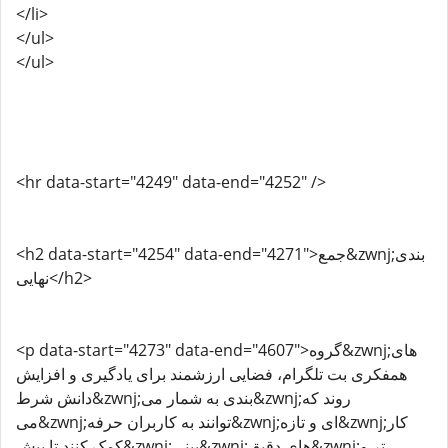
</li>
</ul>
</ul>
<hr data-start="4249" data-end="4252" />
<h2 data-start="4254" data-end="4271">جمع&zwnj;بندی
نهایی</h2>
<p data-start="4273" data-end="4607">گروه&zwnj;های
همفکری بت تلگرام، فضایی ارزشمند برای یادگیری و افزایش
دانش شرط&zwnj;بندی به شمار می&zwnj;روند که
می&zwnj;توانند به کاربران حرفه&zwnj;ای و تازه&zwnj;کار
کمک کنند تا پیش&zwnj;بینی&zwnj;های دقیق&zwnj;تر و