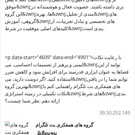
موفق&zwnj;تری داشته باشند. عضویت فعال و هوشمندانه در
این گروه&zwnj;ها، بهره&zwnj;مندی از تحلیل&zwnj;های
گروهی، آموزش&zwnj;های تخصصی و تبادل تجربیات، از
کلیدهای اصلی موفقیت در شرط&zwnj;بندی است.
<p data-start="4609" data-end="4901">با رعایت نکات
ایمنی و پرهیز از تصمیمات احساسی، می&zwnj;توانید از این
فضاها به عنوان ابزاری قدرتمند برای افزایش سود و کاهش ضرر
استفاده کنید. اگر دوست دارید، می&zwnj;توانم شما را در یافتن
بهترین گروه&zwnj;های همفکری بت تلگرام راهنمایی کنم یا
نکات تکمیلی در زمینه استراتژی&zwnj;های شرط&zwnj;بندی
ارائه دهم. نظر شما چیست؟
39.50.252.149
گروه های همفکری بت تلگرام
ผู้เยี่ยมชม