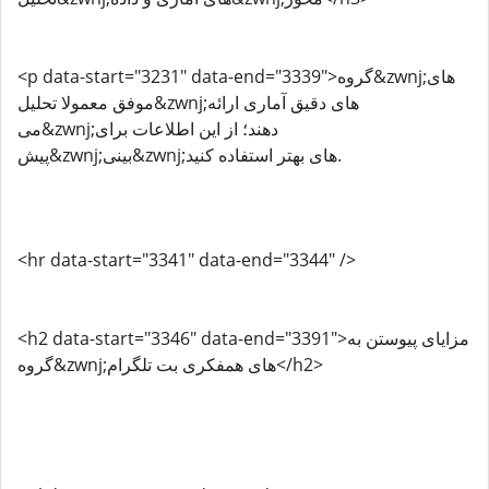
<p data-start="3231" data-end="3339">گروه&zwnj;های
موفق معمولا تحلیل&zwnj;های دقیق آماری ارائه
می&zwnj;دهند؛ از این اطلاعات برای
پیش&zwnj;بینی&zwnj;های بهتر استفاده کنید.
<hr data-start="3341" data-end="3344" />
<h2 data-start="3346" data-end="3391">مزایای پیوستن به
گروه&zwnj;های همفکری بت تلگرام</h2>