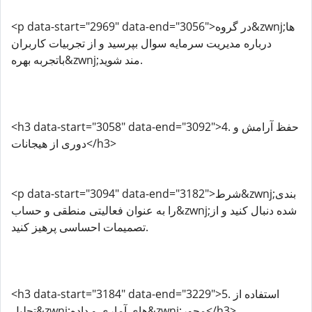
<p data-start="2969" data-end="3056">در گروه&zwnj;ها
درباره مدیریت سرمایه سوال بپرسید و از تجربیات کاربران
باتجربه بهره&zwnj;مند شوید.
<h3 data-start="3058" data-end="3092">4. حفظ آرامش و
دوری از هیجانات</h3>
<p data-start="3094" data-end="3182">شرط&zwnj;بندی
را به عنوان فعالیتی منطقی و حساب&zwnj;شده دنبال کنید و از
تصمیمات احساسی پرهیز کنید.
<h3 data-start="3184" data-end="3229">5. استفاده از
تحلیل&zwnj;های آماری و داده&zwnj;محور</h3>