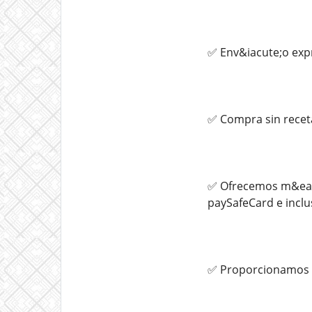
✅ Env&iacute;o expr
✅ Compra sin recet
✅ Ofrecemos m&eacut
paySafeCard e inclus
✅ Proporcionamos u