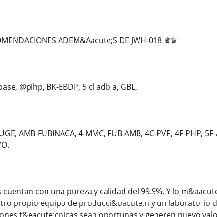
MENDACIONES ADEM&Aacute;S DE JWH-018 ♛♛
se, @pihp, BK-EBDP, 5 cl adb a, GBL,
GE, AMB-FUBINACA, 4-MMC, FUB-AMB, 4C-PVP, 4F-PHP, 5F
VO.
cuentan con una pureza y calidad del 99.9%. Y lo m&aacute
ro propio equipo de producci&oacute;n y un laboratorio de
iones t&eacute;cnicas sean oportunas y generen nuevo valor