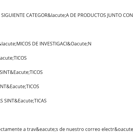
 SIGUIENTE CATEGOR&Iacute;A DE PRODUCTOS JUNTO CON
acute;MICOS DE INVESTIGACI&Oacute;N
acute;TICOS
SINT&Eacute;TICOS
INT&Eacute;TICOS
S SINT&Eacute;TICAS
ectamente a trav&eacute;s de nuestro correo electr&oacu