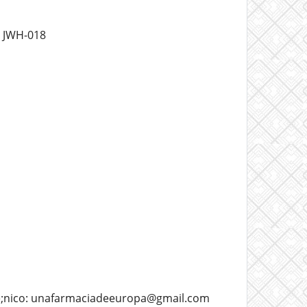
 JWH-018
te;nico: unafarmaciadeeuropa@gmail.com