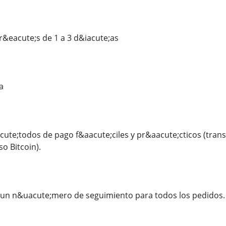
&eacute;s de 1 a 3 d&iacute;as
a
e;todos de pago f&aacute;ciles y pr&aacute;cticos (transf
o Bitcoin).
n n&uacute;mero de seguimiento para todos los pedidos.