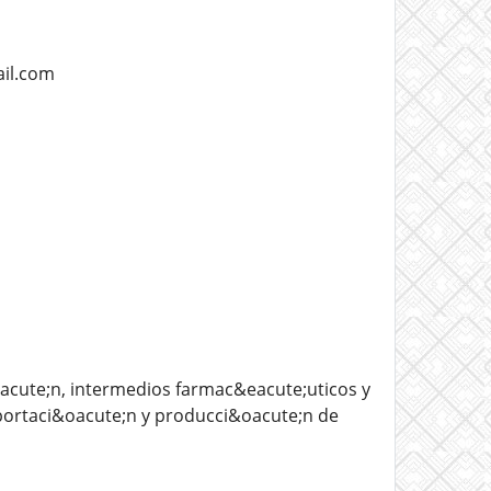
il.com
acute;n, intermedios farmac&eacute;uticos y
xportaci&oacute;n y producci&oacute;n de