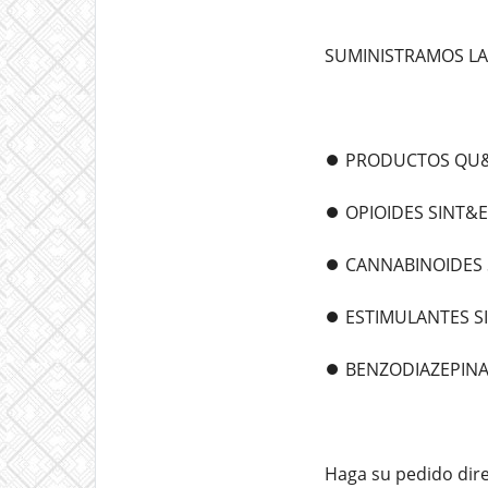
SUMINISTRAMOS LA
⏺️ PRODUCTOS QU&I
⏺️ OPIOIDES SINT&E
⏺️ CANNABINOIDES 
⏺️ ESTIMULANTES S
⏺️ BENZODIAZEPINA
Haga su pedido dir