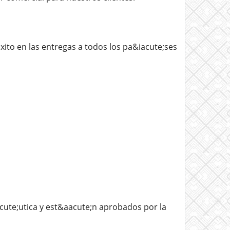
to en las entregas a todos los pa&iacute;ses
ute;utica y est&aacute;n aprobados por la