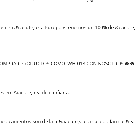
en env&iacute;os a Europa y tenemos un 100% de &eacute;xi
E COMPRAR PRODUCTOS COMO JWH-018 CON NOSOTROS ☎️ ☎️
 en l&iacute;nea de confianza
edicamentos son de la m&aacute;s alta calidad farmac&eac