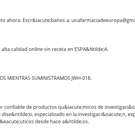
to ahora: Escr&iacute;banos a: unafarmaciadeeuropa@gma
lta calidad online sin receta en ESPA&Ntilde;A.
OS MIENTRAS SUMINISTRAMOS JWH-018.
 confiable de productos qu&iacute;micos de investigaci&o
dise&ntilde;o, especializado en la investigaci&oacute;n, e
&eacute;uticos desde hace a&ntilde;os.