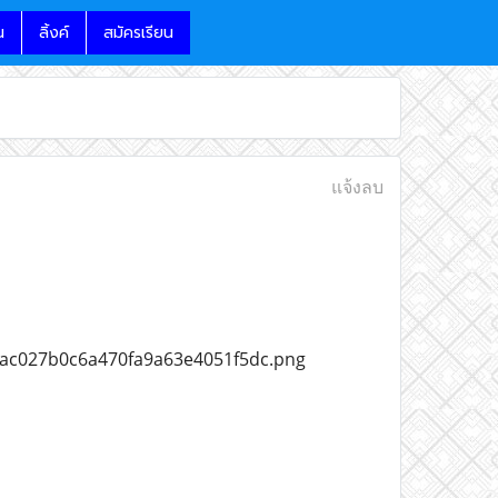
น
ลิ้งค์
สมัครเรียน
แจ้งลบ
72ac027b0c6a470fa9a63e4051f5dc.png