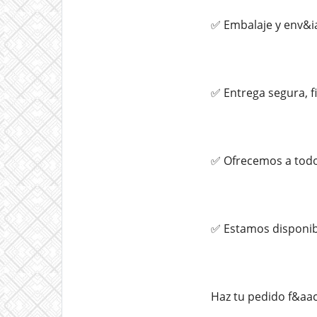
✅ Embalaje y env&i
✅ Entrega segura, f
✅ Ofrecemos a todo
✅ Estamos disponibl
Haz tu pedido f&aa