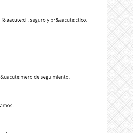
f&aacute;cil, seguro y pr&aacute;ctico.
 n&uacute;mero de seguimiento.
ramos.