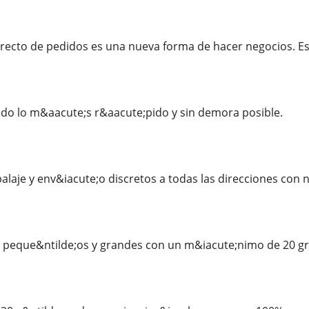
recto de pedidos es una nueva forma de hacer negocios. Es 
do lo m&aacute;s r&aacute;pido y sin demora posible.
aje y env&iacute;o discretos a todas las direcciones con
peque&ntilde;os y grandes con un m&iacute;nimo de 20 g