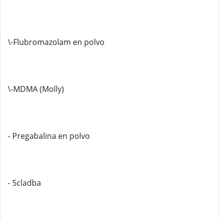
\-Flubromazolam en polvo
\-MDMA (Molly)
- Pregabalina en polvo
- 5cladba