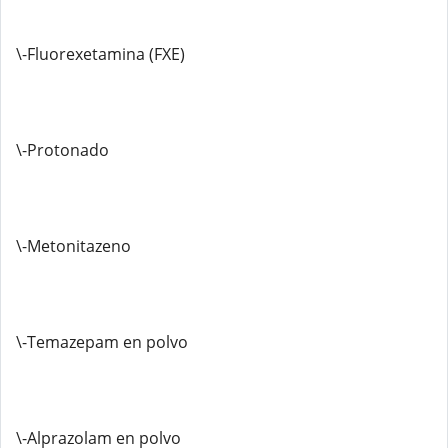
\-Fluorexetamina (FXE)
\-Protonado
\-Metonitazeno
\-Temazepam en polvo
\-Alprazolam en polvo