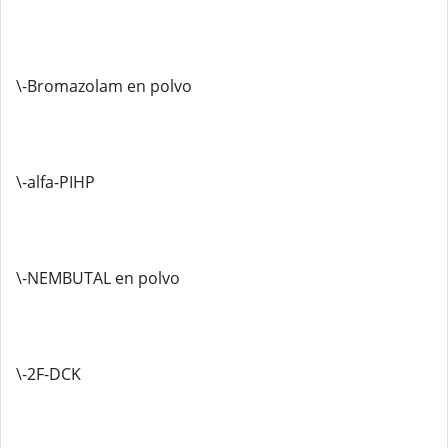
\-Bromazolam en polvo
\-alfa-PIHP
\-NEMBUTAL en polvo
\-2F-DCK