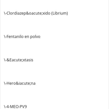
\-Clordiazep&oacute;xido (Librium)
\-Fentanilo en polvo
\-&Eacute;xtasis
\-Hero&iacute;na
\-4-MEO-PV9