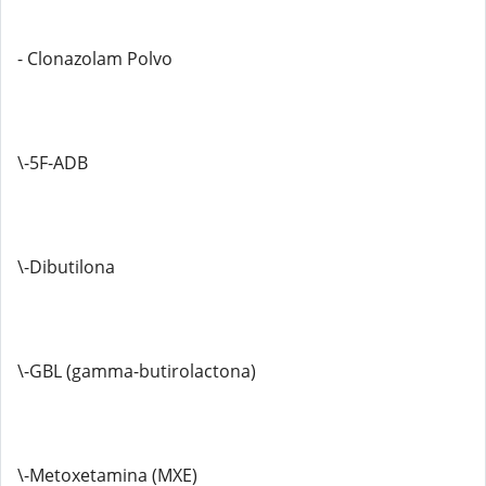
- Clonazolam Polvo
\-5F-ADB
\-Dibutilona
\-GBL (gamma-butirolactona)
\-Metoxetamina (MXE)