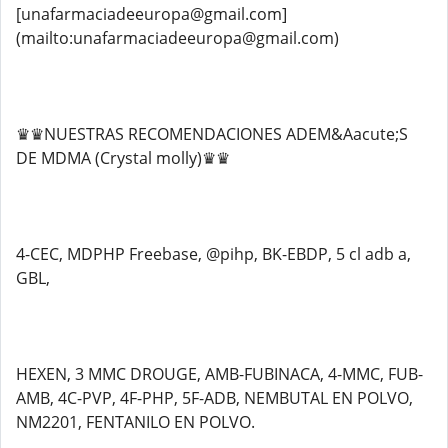
[unafarmaciadeeuropa@gmail.com]
(mailto:unafarmaciadeeuropa@gmail.com)
♛♛NUESTRAS RECOMENDACIONES ADEM&Aacute;S
DE MDMA (Crystal molly)♛♛
4-CEC, MDPHP Freebase, @pihp, BK-EBDP, 5 cl adb a,
GBL,
HEXEN, 3 MMC DROUGE, AMB-FUBINACA, 4-MMC, FUB-
AMB, 4C-PVP, 4F-PHP, 5F-ADB, NEMBUTAL EN POLVO,
NM2201, FENTANILO EN POLVO.