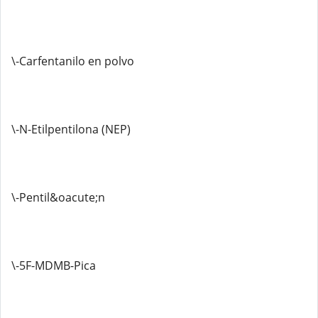
\-Carfentanilo en polvo
\-N-Etilpentilona (NEP)
\-Pentil&oacute;n
\-5F-MDMB-Pica