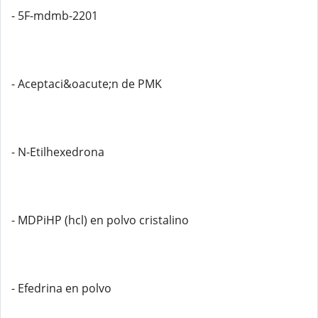
- 5F-mdmb-2201
- Aceptaci&oacute;n de PMK
- N-Etilhexedrona
- MDPiHP (hcl) en polvo cristalino
- Efedrina en polvo