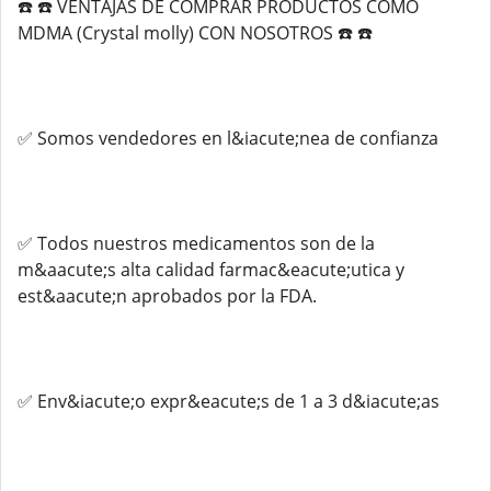
☎️ ☎️ VENTAJAS DE COMPRAR PRODUCTOS COMO
MDMA (Crystal molly) CON NOSOTROS ☎️ ☎️
✅ Somos vendedores en l&iacute;nea de confianza
✅ Todos nuestros medicamentos son de la
m&aacute;s alta calidad farmac&eacute;utica y
est&aacute;n aprobados por la FDA.
✅ Env&iacute;o expr&eacute;s de 1 a 3 d&iacute;as