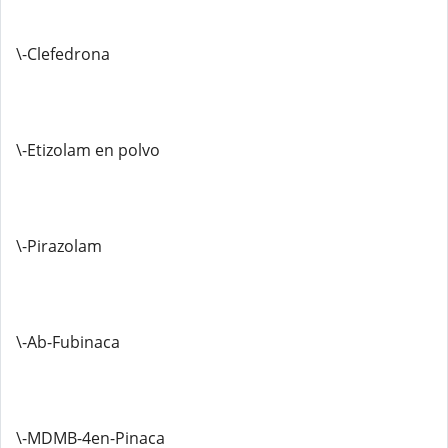
\-Clefedrona
\-Etizolam en polvo
\-Pirazolam
\-Ab-Fubinaca
\-MDMB-4en-Pinaca