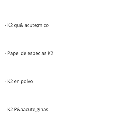
- K2 qu&iacute;mico
- Papel de especias K2
- K2 en polvo
- K2 P&aacute;ginas