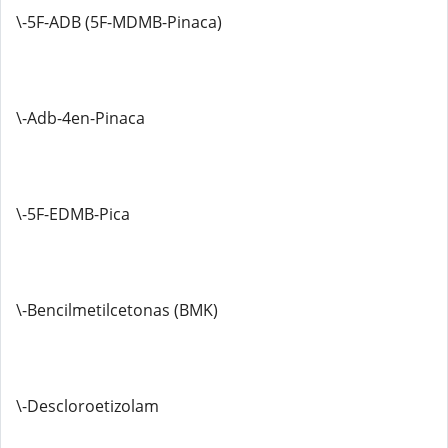
\-5F-ADB (5F-MDMB-Pinaca)
\-Adb-4en-Pinaca
\-5F-EDMB-Pica
\-Bencilmetilcetonas (BMK)
\-Descloroetizolam