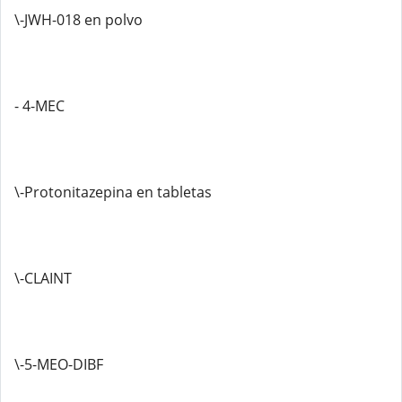
\-JWH-018 en polvo
- 4-MEC
\-Protonitazepina en tabletas
\-CLAINT
\-5-MEO-DIBF