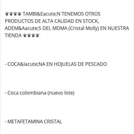
♛♛♛♛ TAMBI&Eacute;N TENEMOS OTROS
PRODUCTOS DE ALTA CALIDAD EN STOCK,
ADEM&Aacute;S DEL MDMA (Cristal Molly) EN NUESTRA
TIENDA ♛♛♛♛
- COCA&Iacute;NA EN HOJUELAS DE PESCADO
- Coca colombiana (nuevo lote)
- METAFETAMINA CRISTAL