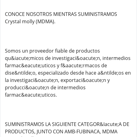
CONOCE NOSOTROS MIENTRAS SUMINISTRAMOS
Crystal molly (MDMA).
Somos un proveedor fiable de productos
qu&iacute;micos de investigaci&oacute;n, intermedios
farmac&eacute;uticos y f&aacute;rmacos de
dise&ntilde;o, especializado desde hace a&ntilde;os en
la investigaci&oacute;n, exportaci&oacute;n y
producci&oacute;n de intermedios
farmac&eacute;uticos.
SUMINISTRAMOS LA SIGUIENTE CATEGOR&Iacute;A DE
PRODUCTOS, JUNTO CON AMB-FUBINACA, MDMA