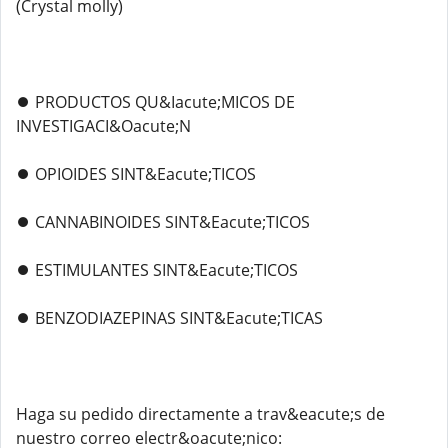
(Crystal molly)
⏺️ PRODUCTOS QU&Iacute;MICOS DE
INVESTIGACI&Oacute;N
⏺️ OPIOIDES SINT&Eacute;TICOS
⏺️ CANNABINOIDES SINT&Eacute;TICOS
⏺️ ESTIMULANTES SINT&Eacute;TICOS
⏺️ BENZODIAZEPINAS SINT&Eacute;TICAS
Haga su pedido directamente a trav&eacute;s de
nuestro correo electr&oacute;nico: