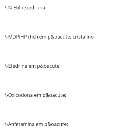
\-N-Etilhexedrona
\-MDPiHP (hcl) em p&oacute; cristalino
\-Efedrina em p&oacute;
\-Oxicodona em p&oacute;
\-Anfetamina em p&oacute;