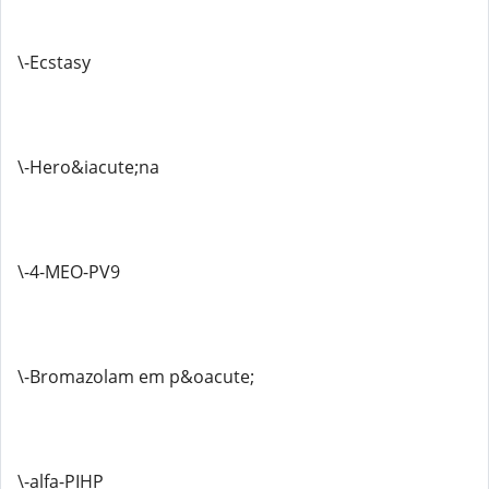
\-Ecstasy
\-Hero&iacute;na
\-4-MEO-PV9
\-Bromazolam em p&oacute;
\-alfa-PIHP