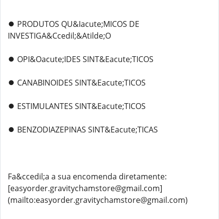
⏺️ PRODUTOS QU&Iacute;MICOS DE
INVESTIGA&Ccedil;&Atilde;O
⏺️ OPI&Oacute;IDES SINT&Eacute;TICOS
⏺️ CANABINOIDES SINT&Eacute;TICOS
⏺️ ESTIMULANTES SINT&Eacute;TICOS
⏺️ BENZODIAZEPINAS SINT&Eacute;TICAS
Fa&ccedil;a a sua encomenda diretamente:
[easyorder.gravitychamstore@gmail.com]
(mailto:easyorder.gravitychamstore@gmail.com)