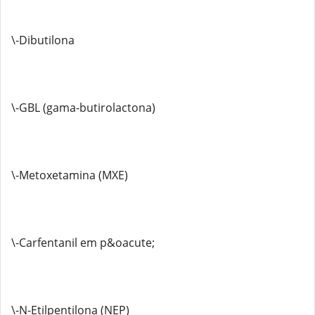
\-Dibutilona
\-GBL (gama-butirolactona)
\-Metoxetamina (MXE)
\-Carfentanil em p&oacute;
\-N-Etilpentilona (NEP)