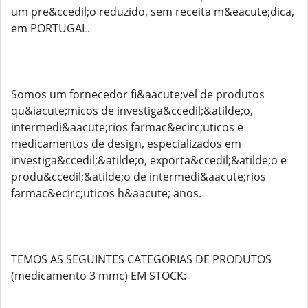
um pre&ccedil;o reduzido, sem receita m&eacute;dica,
em PORTUGAL.
Somos um fornecedor fi&aacute;vel de produtos
qu&iacute;micos de investiga&ccedil;&atilde;o,
intermedi&aacute;rios farmac&ecirc;uticos e
medicamentos de design, especializados em
investiga&ccedil;&atilde;o, exporta&ccedil;&atilde;o e
produ&ccedil;&atilde;o de intermedi&aacute;rios
farmac&ecirc;uticos h&aacute; anos.
TEMOS AS SEGUINTES CATEGORIAS DE PRODUTOS
(medicamento 3 mmc) EM STOCK: