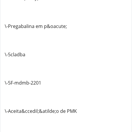
\-Pregabalina em p&oacute;
\-5cladba
\-5F-mdmb-2201
\-Aceita&ccedil;&atilde;o de PMK