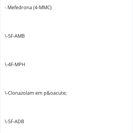
- Mefedrona (4-MMC)
\-5F-AMB
\-4F-MPH
\-Clonazolam em p&oacute;
\-5F-ADB