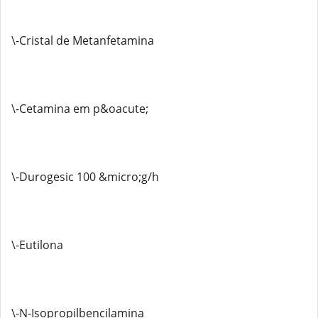
\-Cristal de Metanfetamina
\-Cetamina em p&oacute;
\-Durogesic 100 &micro;g/h
\-Eutilona
\-N-Isopropilbencilamina