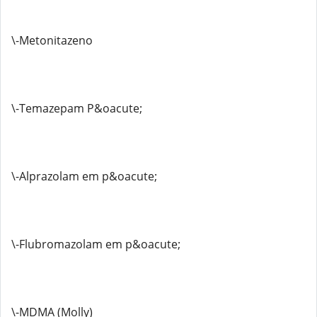
\-Metonitazeno
\-Temazepam P&oacute;
\-Alprazolam em p&oacute;
\-Flubromazolam em p&oacute;
\-MDMA (Molly)