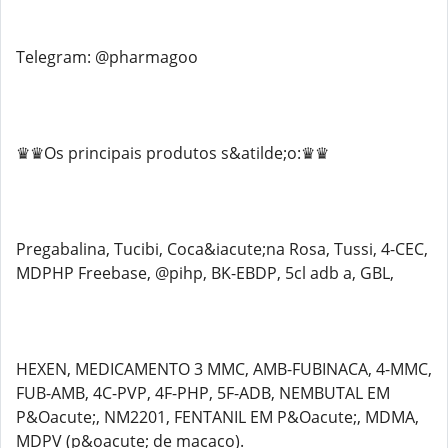
Telegram: @pharmagoo
♛♛Os principais produtos s&atilde;o:♛♛
Pregabalina, Tucibi, Coca&iacute;na Rosa, Tussi, 4-CEC,
MDPHP Freebase, @pihp, BK-EBDP, 5cl adb a, GBL,
HEXEN, MEDICAMENTO 3 MMC, AMB-FUBINACA, 4-MMC,
FUB-AMB, 4C-PVP, 4F-PHP, 5F-ADB, NEMBUTAL EM
P&Oacute;, NM2201, FENTANIL EM P&Oacute;, MDMA,
MDPV (p&oacute; de macaco).