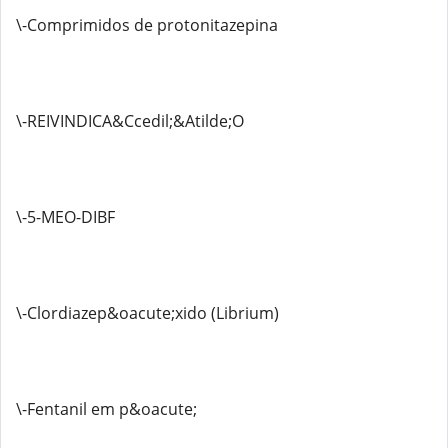
\-Comprimidos de protonitazepina
\-REIVINDICA&Ccedil;&Atilde;O
\-5-MEO-DIBF
\-Clordiazep&oacute;xido (Librium)
\-Fentanil em p&oacute;