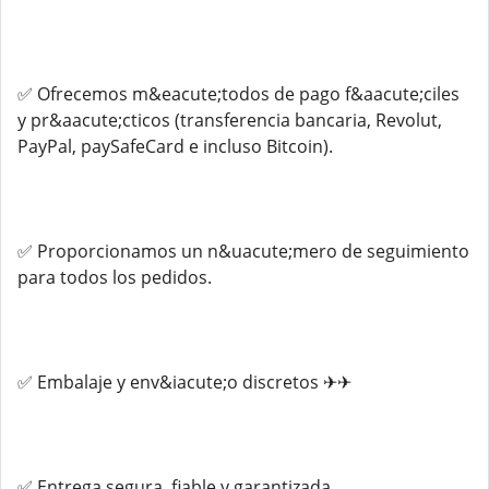
✅ Ofrecemos m&eacute;todos de pago f&aacute;ciles
y pr&aacute;cticos (transferencia bancaria, Revolut,
PayPal, paySafeCard e incluso Bitcoin).
✅ Proporcionamos un n&uacute;mero de seguimiento
para todos los pedidos.
✅ Embalaje y env&iacute;o discretos ✈✈
✅ Entrega segura, fiable y garantizada