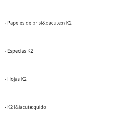
- Papeles de prisi&oacute;n K2
- Especias K2
- Hojas K2
- K2 l&iacute;quido