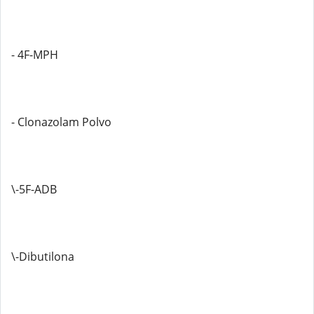
- 4F-MPH
- Clonazolam Polvo
\-5F-ADB
\-Dibutilona