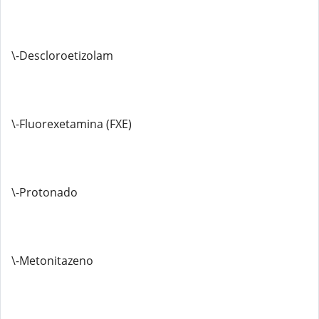
\-Descloroetizolam
\-Fluorexetamina (FXE)
\-Protonado
\-Metonitazeno