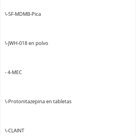
\-5F-MDMB-Pica
\-JWH-018 en polvo
- 4-MEC
\-Protonitazepina en tabletas
\-CLAINT