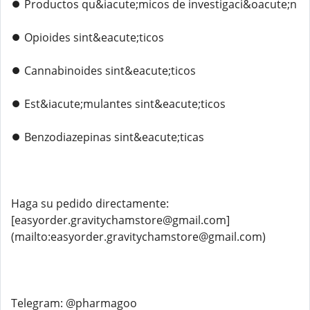
⏺️ Productos qu&iacute;micos de investigaci&oacute;n
⏺️ Opioides sint&eacute;ticos
⏺️ Cannabinoides sint&eacute;ticos
⏺️ Est&iacute;mulantes sint&eacute;ticos
⏺️ Benzodiazepinas sint&eacute;ticas
Haga su pedido directamente:
[easyorder.gravitychamstore@gmail.com]
(mailto:easyorder.gravitychamstore@gmail.com)
Telegram: @pharmagoo