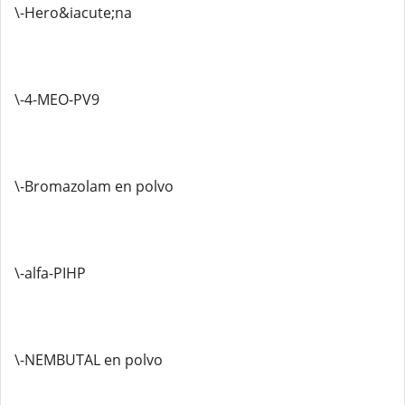
\-Hero&iacute;na
\-4-MEO-PV9
\-Bromazolam en polvo
\-alfa-PIHP
\-NEMBUTAL en polvo