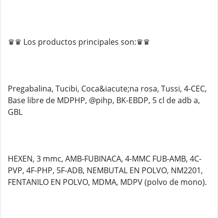
♛♛ Los productos principales son:♛♛
Pregabalina, Tucibi, Coca&iacute;na rosa, Tussi, 4-CEC,
Base libre de MDPHP, @pihp, BK-EBDP, 5 cl de adb a,
GBL
HEXEN, 3 mmc, AMB-FUBINACA, 4-MMC FUB-AMB, 4C-
PVP, 4F-PHP, 5F-ADB, NEMBUTAL EN POLVO, NM2201,
FENTANILO EN POLVO, MDMA, MDPV (polvo de mono).