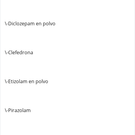
\-Diclozepam en polvo
\-Clefedrona
\-Etizolam en polvo
\-Pirazolam