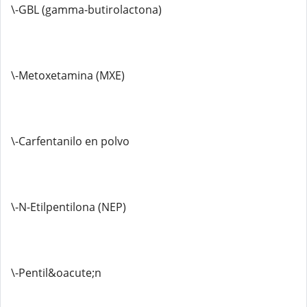
\-GBL (gamma-butirolactona)
\-Metoxetamina (MXE)
\-Carfentanilo en polvo
\-N-Etilpentilona (NEP)
\-Pentil&oacute;n