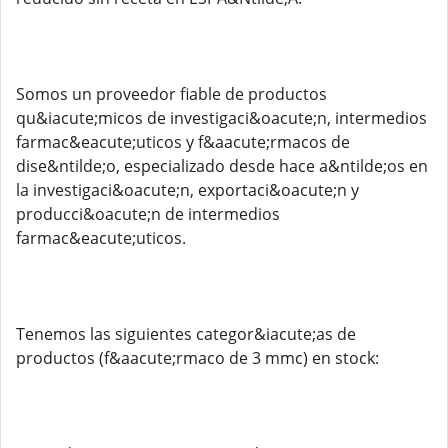
Somos un proveedor fiable de productos
qu&iacute;micos de investigaci&oacute;n, intermedios
farmac&eacute;uticos y f&aacute;rmacos de
dise&ntilde;o, especializado desde hace a&ntilde;os en
la investigaci&oacute;n, exportaci&oacute;n y
producci&oacute;n de intermedios
farmac&eacute;uticos.
Tenemos las siguientes categor&iacute;as de
productos (f&aacute;rmaco de 3 mmc) en stock: