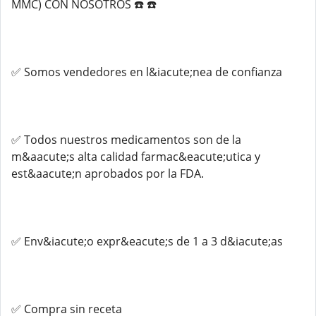
MMC) CON NOSOTROS ☎️ ☎️
✅ Somos vendedores en l&iacute;nea de confianza
✅ Todos nuestros medicamentos son de la
m&aacute;s alta calidad farmac&eacute;utica y
est&aacute;n aprobados por la FDA.
✅ Env&iacute;o expr&eacute;s de 1 a 3 d&iacute;as
✅ Compra sin receta