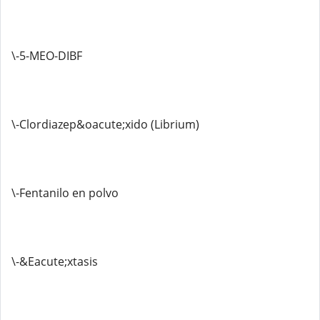
\-5-MEO-DIBF
\-Clordiazep&oacute;xido (Librium)
\-Fentanilo en polvo
\-&Eacute;xtasis