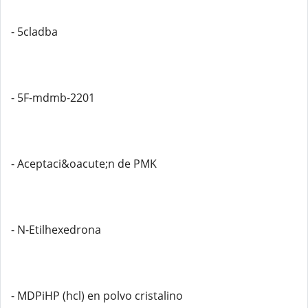
- 5cladba
- 5F-mdmb-2201
- Aceptaci&oacute;n de PMK
- N-Etilhexedrona
- MDPiHP (hcl) en polvo cristalino