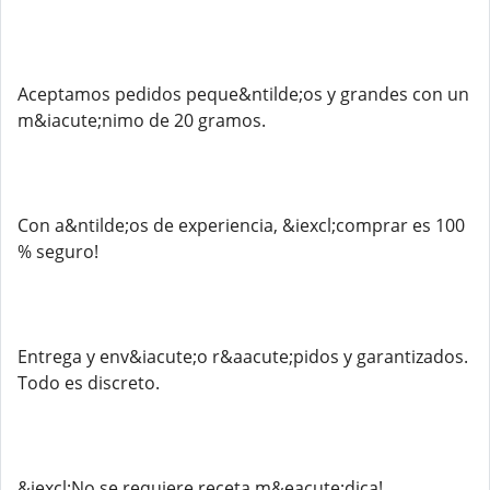
Aceptamos pedidos peque&ntilde;os y grandes con un
m&iacute;nimo de 20 gramos.
Con a&ntilde;os de experiencia, &iexcl;comprar es 100
% seguro!
Entrega y env&iacute;o r&aacute;pidos y garantizados.
Todo es discreto.
&iexcl;No se requiere receta m&eacute;dica!