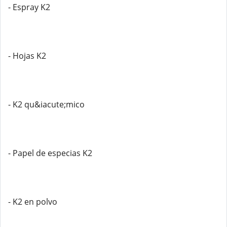
- Espray K2
- Hojas K2
- K2 qu&iacute;mico
- Papel de especias K2
- K2 en polvo