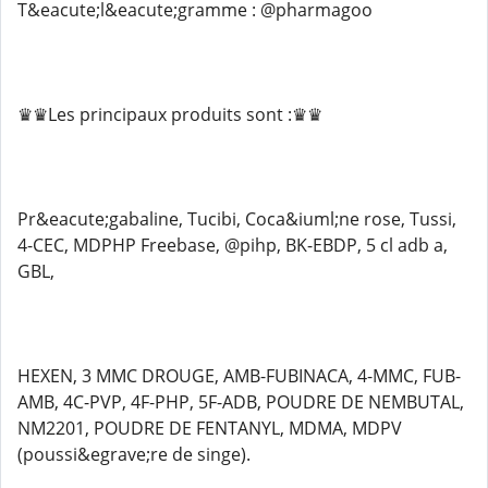
T&eacute;l&eacute;gramme : @pharmagoo
♛♛Les principaux produits sont :♛♛
Pr&eacute;gabaline, Tucibi, Coca&iuml;ne rose, Tussi,
4-CEC, MDPHP Freebase, @pihp, BK-EBDP, 5 cl adb a,
GBL,
HEXEN, 3 MMC DROUGE, AMB-FUBINACA, 4-MMC, FUB-
AMB, 4C-PVP, 4F-PHP, 5F-ADB, POUDRE DE NEMBUTAL,
NM2201, POUDRE DE FENTANYL, MDMA, MDPV
(poussi&egrave;re de singe).