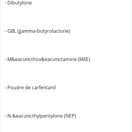
- Dibutylone
- GBL (gamma-butyrolactone)
- M&eacute;thox&eacute;tamine (MXE)
- Poudre de carfentanil
- N-&eacute;thylpentylone (NEP)