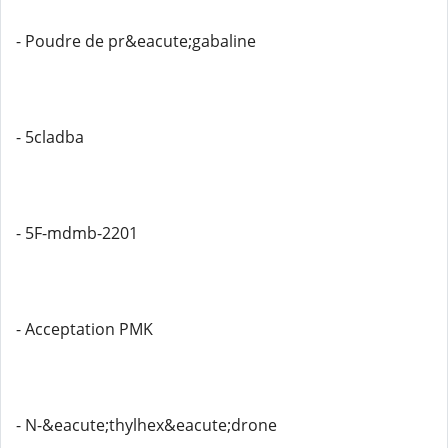
- Poudre de pr&eacute;gabaline
- 5cladba
- 5F-mdmb-2201
- Acceptation PMK
- N-&eacute;thylhex&eacute;drone