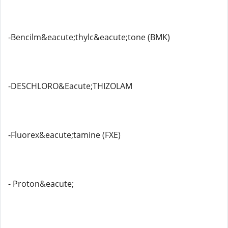
-Bencilm&eacute;thylc&eacute;tone (BMK)
-DESCHLORO&Eacute;THIZOLAM
-Fluorex&eacute;tamine (FXE)
- Proton&eacute;