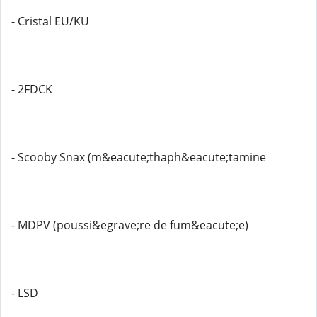
- Cristal EU/KU
- 2FDCK
- Scooby Snax (m&eacute;thaph&eacute;tamine
- MDPV (poussi&egrave;re de fum&eacute;e)
- LSD