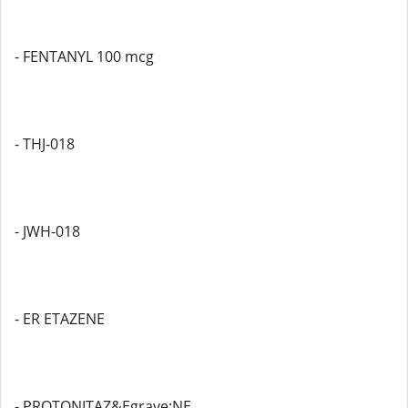
- FENTANYL 100 mcg
- THJ-018
- JWH-018
- ER ETAZENE
- PROTONITAZ&Egrave;NE