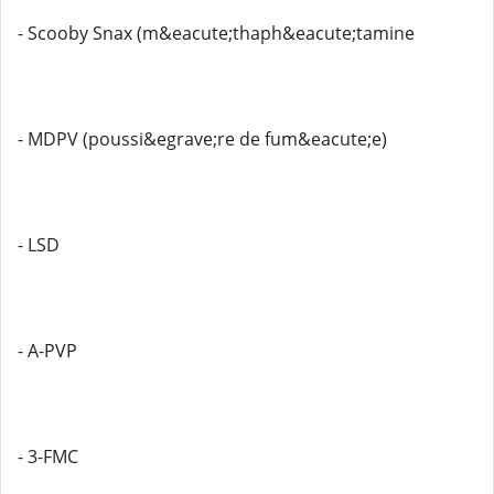
- Scooby Snax (m&eacute;thaph&eacute;tamine
- MDPV (poussi&egrave;re de fum&eacute;e)
- LSD
- A-PVP
- 3-FMC