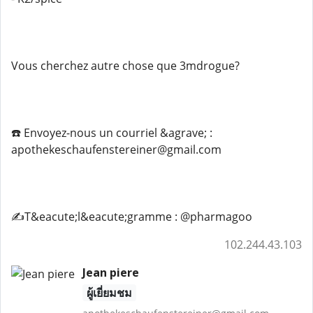
Vous cherchez autre chose que 3mdrogue?
☎️ Envoyez-nous un courriel &agrave; :
apothekeschaufenstereiner@gmail.com
✍️T&eacute;l&eacute;gramme : @pharmagoo
102.244.43.103
Jean piere
ผู้เยี่ยมชม