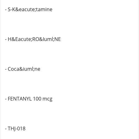
- S-K&eacute;tamine
- H&Eacute;RO&Iuml;NE
- Coca&iuml;ne
- FENTANYL 100 mcg
- THJ-018