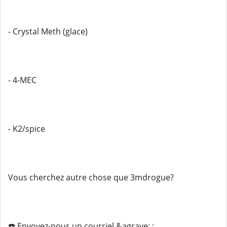
- Crystal Meth (glace)
- 4-MEC
- K2/spice
Vous cherchez autre chose que 3mdrogue?
☎️ Envoyez-nous un courriel &agrave; :