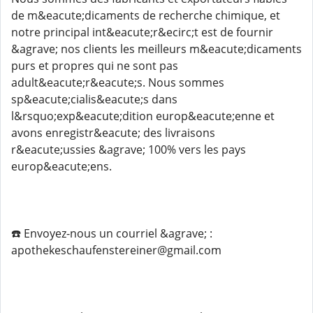
de m&eacute;dicaments de recherche chimique, et
notre principal int&eacute;r&ecirc;t est de fournir
&agrave; nos clients les meilleurs m&eacute;dicaments
purs et propres qui ne sont pas
adult&eacute;r&eacute;s. Nous sommes
sp&eacute;cialis&eacute;s dans
l&rsquo;exp&eacute;dition europ&eacute;enne et
avons enregistr&eacute; des livraisons
r&eacute;ussies &agrave; 100% vers les pays
europ&eacute;ens.
☎️ Envoyez-nous un courriel &agrave; :
apothekeschaufenstereiner@gmail.com