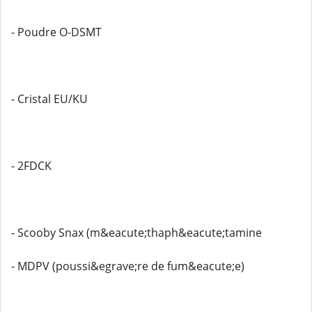
- Poudre O-DSMT
- Cristal EU/KU
- 2FDCK
- Scooby Snax (m&eacute;thaph&eacute;tamine
- MDPV (poussi&egrave;re de fum&eacute;e)