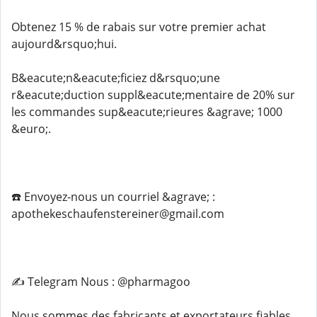
Obtenez 15 % de rabais sur votre premier achat
aujourd&rsquo;hui.
B&eacute;n&eacute;ficiez d&rsquo;une
r&eacute;duction suppl&eacute;mentaire de 20% sur
les commandes sup&eacute;rieures &agrave; 1000
&euro;.
☎️ Envoyez-nous un courriel &agrave; :
apothekeschaufenstereiner@gmail.com
✍️ Telegram Nous : @pharmagoo
Nous sommes des fabricants et exportateurs fiables