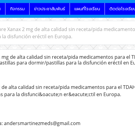
น
กิจกรรม
ข่าวประชาสัมพันธ์
แผนที่โรงเรียน
ติดต่อโรงเรีย
e Xanax 2 mg de alta calidad sin receta/pida medicamentos
 la disfunción eréctil en Europa.
g de alta calidad sin receta/pida medicamentos para el T
stillas para dormir/pastillas para la disfunción eréctil en E
e alta calidad sin receta/pida medicamentos para el TDAH/p
as para la disfunci&oacute;n er&eacute;ctil en Europa.
a a: andersmartinezmeds@gmail.com