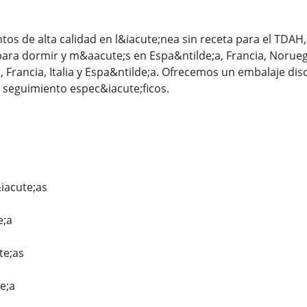
 de alta calidad en l&iacute;nea sin receta para el TDAH, e
 para dormir y m&aacute;s en Espa&ntilde;a, Francia, Norueg
, Francia, Italia y Espa&ntilde;a. Ofrecemos un embalaje di
seguimiento espec&iacute;ficos.
iacute;as
e;a
te;as
e;a