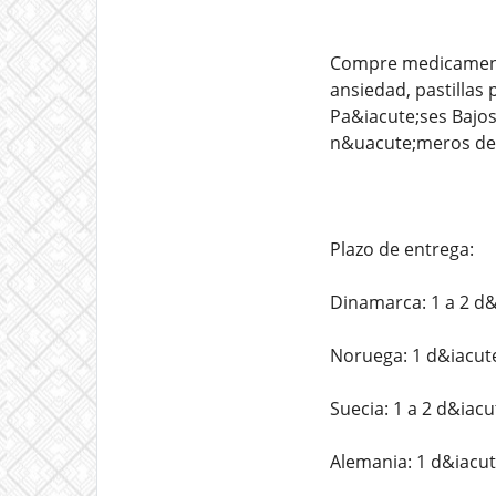
Compre medicamentos
ansiedad, pastillas
Pa&iacute;ses Bajos
n&uacute;meros de 
Plazo de entrega:
Dinamarca: 1 a 2 d&
Noruega: 1 d&iacut
Suecia: 1 a 2 d&iacu
Alemania: 1 d&iacut