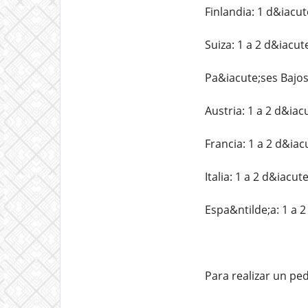
Finlandia: 1 d&iacut
Suiza: 1 a 2 d&iacut
Pa&iacute;ses Bajos
Austria: 1 a 2 d&iac
Francia: 1 a 2 d&iac
Italia: 1 a 2 d&iacut
Espa&ntilde;a: 1 a 2
Para realizar un p