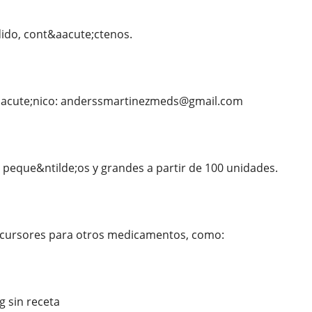
dido, cont&aacute;ctenos.
oacute;nico: anderssmartinezmeds@gmail.com
peque&ntilde;os y grandes a partir de 100 unidades.
cursores para otros medicamentos, como:
 sin receta