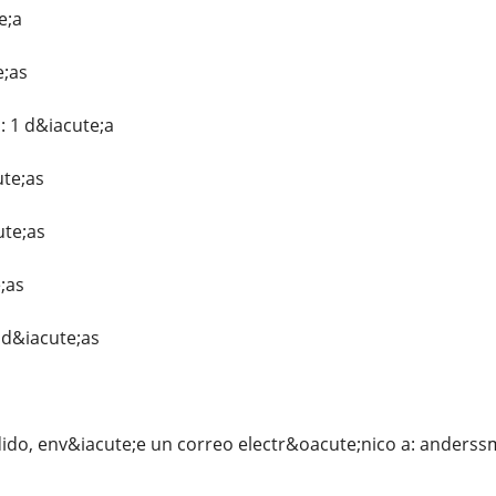
e;a
e;as
: 1 d&iacute;a
ute;as
ute;as
e;as
 d&iacute;as
edido, env&iacute;e un correo electr&oacute;nico a: ande