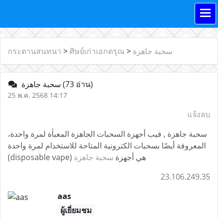
กระดานสนทนา
>
ศิษย์เก่าเอกดรุณ
>
سحبة جاهزة
سحبة جاهزة
(73 อ่าน)
25 พ.ค. 2568 14:17
แจ้งลบ
سحبة جاهزة , فيب أجهزة السحبات الجاهزة المعبأة لمرة واحدة،
المعروفة أيضًا بسحبات الكترونية المتاحة للاستخدام لمرة واحدة
(disposable vape) هي أجهزة
سحبة جاهزة
23.106.249.35
aas
ผู้เยี่ยมชม