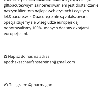
gł&oacute;wnym zainteresowaniem jest dostarczanie
naszym klientom najlepszych czystych i czystych
lek&oacute;w, kt&oacute;re nie są zafałszowane.
Specjalizujemy się w żegludze europejskiej i
odnotowaliśmy 100% udanych dostaw z krajami
europejskimi.
☎️ Napisz do nas na adres:
apothekeschaufenstereiner@gmail.com
✍️ Telegram: @pharmagoo