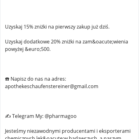
Uzyskaj 15% zniżki na pierwszy zakup już dziś.
Uzyskaj dodatkowe 20% zniżki na zam&oacute;wienia
powyżej &euro;500.
☎️ Napisz do nas na adres:
apothekeschaufenstereiner@gmail.com
✍️ Telegram My: @pharmagoo
Jesteśmy niezawodnymi producentami i eksporterami
chemicznych lek&oacute;w badawczych, a naszym