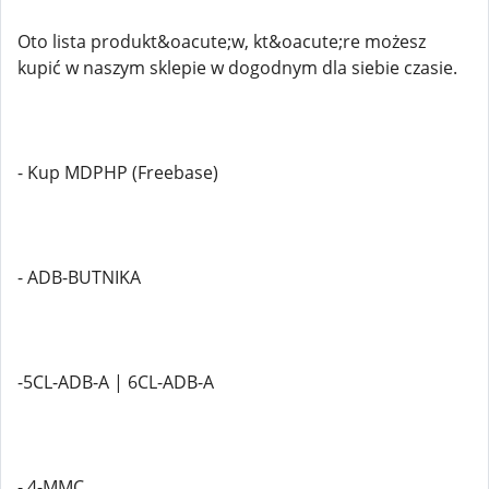
Oto lista produkt&oacute;w, kt&oacute;re możesz
kupić w naszym sklepie w dogodnym dla siebie czasie.
- Kup MDPHP (Freebase)
- ADB-BUTNIKA
-5CL-ADB-A | 6CL-ADB-A
- 4-MMC