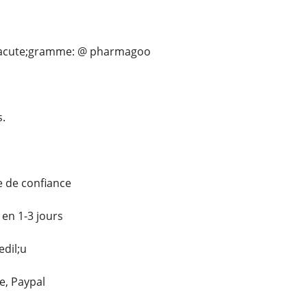
&eacute;gramme: @ pharmagoo
.
e de confiance
 en 1-3 jours
dil;u
e, Paypal