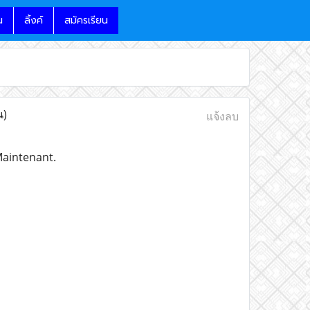
น
ลิ้งค์
สมัครเรียน
น)
แจ้งลบ
Maintenant.