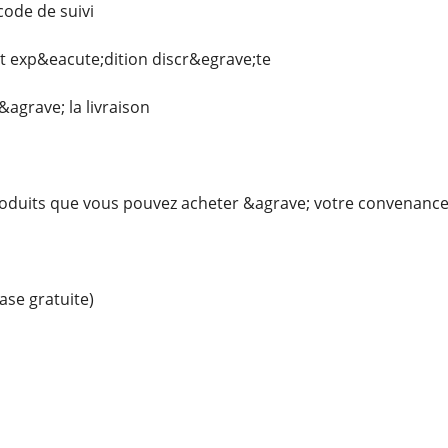
ode de suivi
et exp&eacute;dition discr&egrave;te
agrave; la livraison
produits que vous pouvez acheter &agrave; votre convenanc
se gratuite)