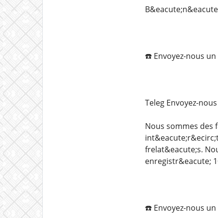
B&eacute;n&eacute;
☎️ Envoyez-nous un
Teleg️ Envoyez-nou
Nous sommes des fa
int&eacute;r&ecirc;
frelat&eacute;s. N
enregistr&eacute; 1
☎️ Envoyez-nous un