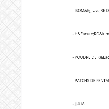
- ISOM&Egrave;RE 
- H&Eacute;RO&Ium
- POUDRE DE K&Eac
- PATCHS DE FENTA
- JJ-018