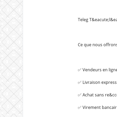
Teleg️ T&eacute;l
Ce que nous offrons
✅ Vendeurs en lign
✅ Livraison express
✅ Achat sans re&cce
✅ Virement bancair