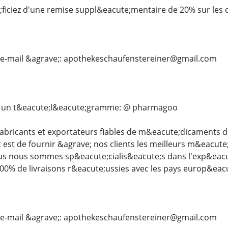
ficiez d'une remise suppl&eacute;mentaire de 20% sur les
 e-mail &agrave;: apothekeschaufenstereiner@gmail.com
s un t&eacute;l&eacute;gramme: @ pharmagoo
bricants et exportateurs fiables de m&eacute;dicaments de
t est de fournir &agrave; nos clients les meilleurs m&eacut
ous nous sommes sp&eacute;cialis&eacute;s dans l'exp&eac
00% de livraisons r&eacute;ussies avec les pays europ&eac
 e-mail &agrave;: apothekeschaufenstereiner@gmail.com