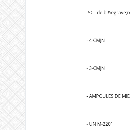
-5CL de bi&egrave;r
- 4-CMJN
- 3-CMJN
- AMPOULES DE MI
- UN M-2201