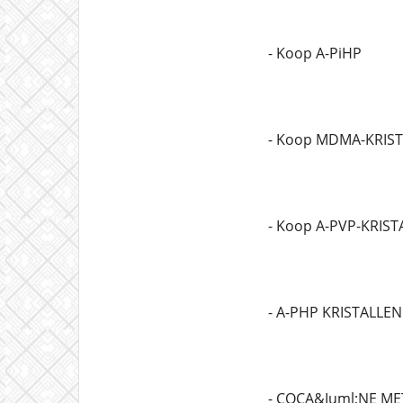
- Koop A-PiHP
- Koop MDMA-KRIS
- Koop A-PVP-KRIST
- A-PHP KRISTALLEN
- COCA&Iuml;NE M