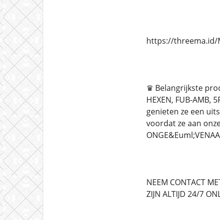
https://threema.i
♛ Belangrijkste pr
HEXEN, FUB-AMB, 5F
genieten ze een uit
voordat ze aan on
ONGE&Euml;VENAAR
NEEM CONTACT MET
ZIJN ALTIJD 24/7 ON