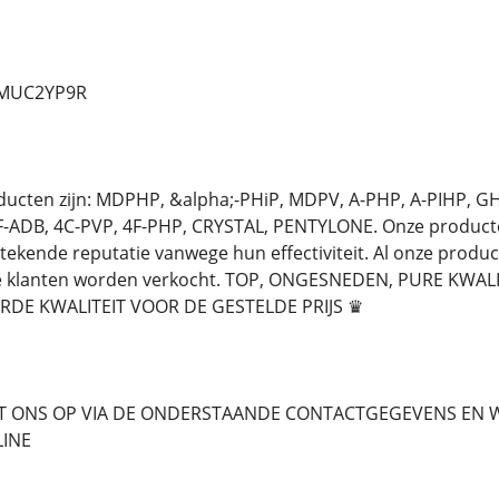
d/MUC2YP9R
oducten zijn: MDPHP, &alpha;-PHiP, MDPV, A-PHP, A-PIHP, 
-ADB, 4C-PVP, 4F-PHP, CRYSTAL, PENTYLONE. Onze producten 
stekende reputatie vanwege hun effectiviteit. Al onze produ
ze klanten worden verkocht. TOP, ONGESNEDEN, PURE KWA
DE KWALITEIT VOOR DE GESTELDE PRIJS ♛
 ONS OP VIA DE ONDERSTAANDE CONTACTGEGEVENS EN W
LINE