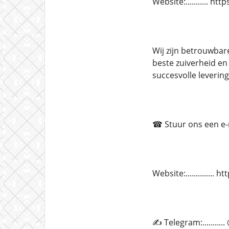
Website:........... 
Wij zijn betrouwbar
beste zuiverheid en
succesvolle leverin
☎ Stuur ons een e-ma
Website:.............
✍ Telegram:.........