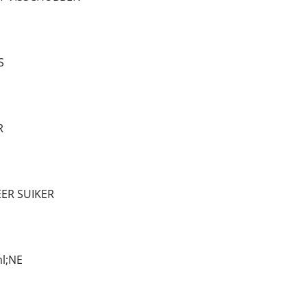
S
R
EER SUIKER
l;NE