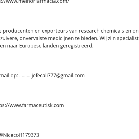
https://www.melhorfarmacia.com/
e producenten en exporteurs van research chemicals en ons
 zuivere, onvervalste medicijnen te bieden. Wij zijn specia
gen naar Europese landen geregistreerd.
il op: . ....... jefecali777@gmail.com
. https://www.farmaceutisk.com
.. @Nicecoff179373