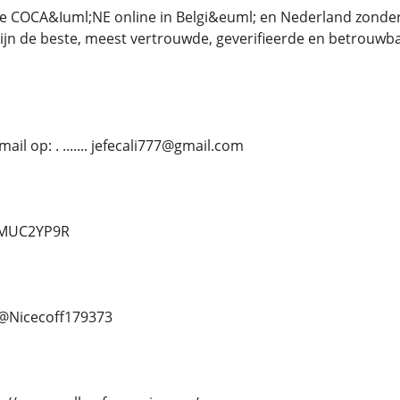
e COCA&Iuml;NE online in Belgi&euml; en Nederland zonder
j zijn de beste, meest vertrouwde, geverifieerde en betrouwb
il op: . ....... jefecali777@gmail.com
d/MUC2YP9R
.. @Nicecoff179373