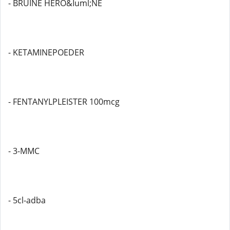
- BRUINE HERO&Iuml;NE
- KETAMINEPOEDER
- FENTANYLPLEISTER 100mcg
- 3-MMC
- 5cl-adba