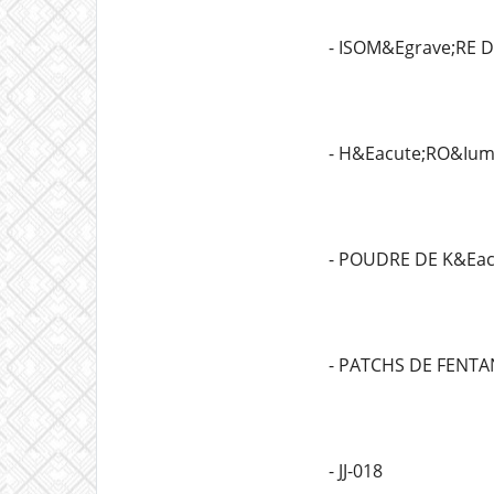
- ISOM&Egrave;RE 
- H&Eacute;RO&Ium
- POUDRE DE K&Eac
- PATCHS DE FENTA
- JJ-018