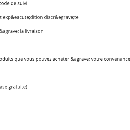
ode de suivi
et exp&eacute;dition discr&egrave;te
agrave; la livraison
produits que vous pouvez acheter &agrave; votre convenanc
se gratuite)