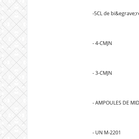
-5CL de bi&egrave;r
- 4-CMJN
- 3-CMJN
- AMPOULES DE MI
- UN M-2201