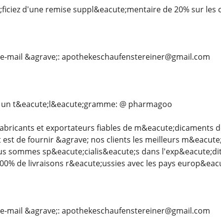
ficiez d'une remise suppl&eacute;mentaire de 20% sur les
 e-mail &agrave;: apothekeschaufenstereiner@gmail.com
s un t&eacute;l&eacute;gramme: @ pharmagoo
bricants et exportateurs fiables de m&eacute;dicaments de
t est de fournir &agrave; nos clients les meilleurs m&eacut
ous sommes sp&eacute;cialis&eacute;s dans l'exp&eacute;d
00% de livraisons r&eacute;ussies avec les pays europ&eac
 e-mail &agrave;: apothekeschaufenstereiner@gmail.com