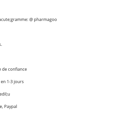
&eacute;gramme: @ pharmagoo
.
e de confiance
 en 1-3 jours
dil;u
e, Paypal