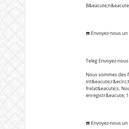
B&eacute;n&eacute;
☎️ Envoyez-nous un
Teleg️ Envoyez-nou
Nous sommes des fa
int&eacute;r&ecirc;
frelat&eacute;s. N
enregistr&eacute; 1
☎️ Envoyez-nous un