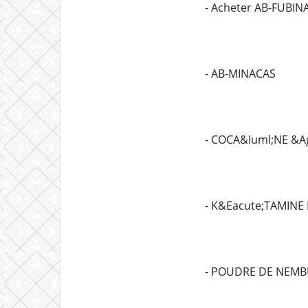
- Acheter AB-FUBIN
- AB-MINACAS
- COCA&Iuml;NE &Ag
- K&Eacute;TAMINE
- POUDRE DE NEMB