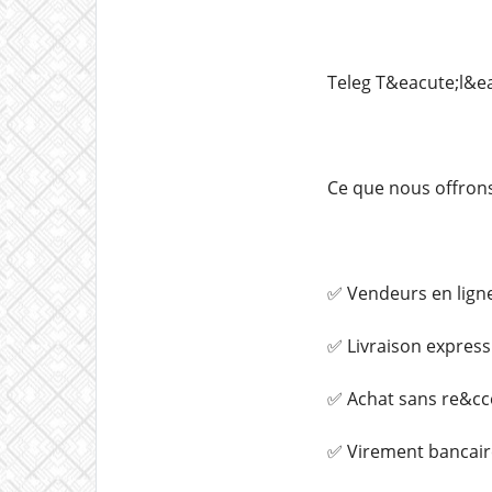
Teleg️ T&eacute;l
Ce que nous offrons
✅ Vendeurs en lign
✅ Livraison express
✅ Achat sans re&cce
✅ Virement bancair