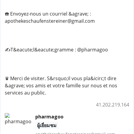
☎️ Envoyez-nous un courriel &agrave; :
apothekeschaufenstereiner@gmail.com
✍️T&eacute;l&eacute;gramme : @pharmagoo
♛ Merci de visiter. S&rsquo;il vous pla&icirc;t dire
&agrave; vos amis et votre famille sur nous et nos
services au public.
41.202.219.164
pharmagoo
ผู้เยี่ยมชม