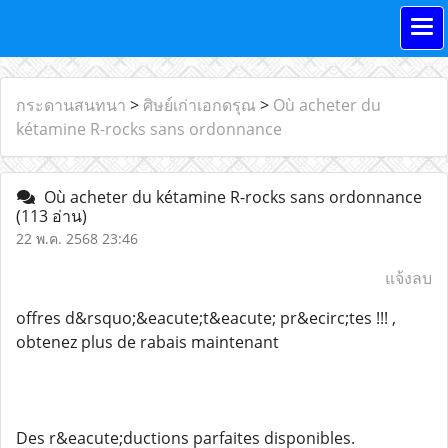
กระดานสนทนา
>
ศิษย์เก่าเอกดรุณ
>
Où acheter du
kétamine R-rocks sans ordonnance
Où acheter du kétamine R-rocks sans ordonnance
(113 อ่าน)
22 พ.ค. 2568 23:46
แจ้งลบ
offres d&rsquo;&eacute;t&eacute; pr&ecirc;tes !!! ,
obtenez plus de rabais maintenant
Des r&eacute;ductions parfaites disponibles.