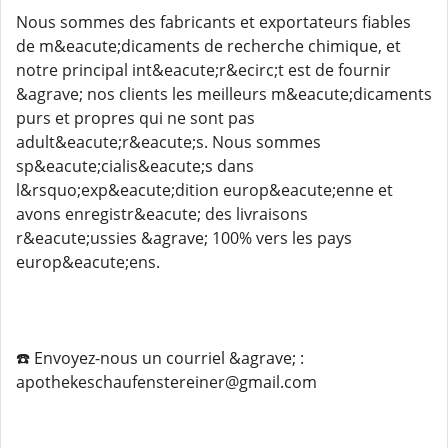
Nous sommes des fabricants et exportateurs fiables
de m&eacute;dicaments de recherche chimique, et
notre principal int&eacute;r&ecirc;t est de fournir
&agrave; nos clients les meilleurs m&eacute;dicaments
purs et propres qui ne sont pas
adult&eacute;r&eacute;s. Nous sommes
sp&eacute;cialis&eacute;s dans
l&rsquo;exp&eacute;dition europ&eacute;enne et
avons enregistr&eacute; des livraisons
r&eacute;ussies &agrave; 100% vers les pays
europ&eacute;ens.
☎️ Envoyez-nous un courriel &agrave; :
apothekeschaufenstereiner@gmail.com