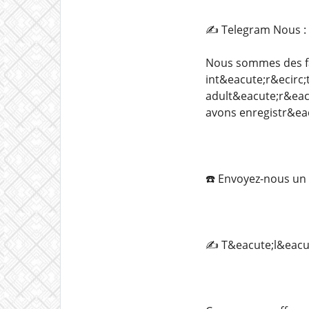
✍️ Telegram Nous 
Nous sommes des fa
int&eacute;r&ecirc;
adult&eacute;r&eac
avons enregistr&eac
☎️ Envoyez-nous un
✍️ T&eacute;l&eac