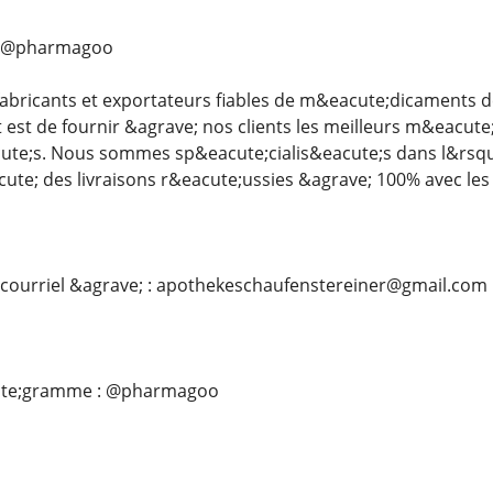
: @pharmagoo
bricants et exportateurs fiables de m&eacute;dicaments de
t est de fournir &agrave; nos clients les meilleurs m&eacut
ute;s. Nous sommes sp&eacute;cialis&eacute;s dans l&rsq
ute; des livraisons r&eacute;ussies &agrave; 100% avec le
 courriel &agrave; : apothekeschaufenstereiner@gmail.com
ute;gramme : @pharmagoo