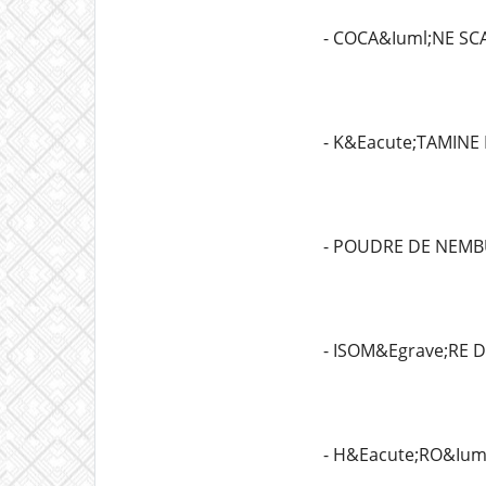
- COCA&Iuml;NE SC
- K&Eacute;TAMINE
- POUDRE DE NEMB
- ISOM&Egrave;RE 
- H&Eacute;RO&Ium