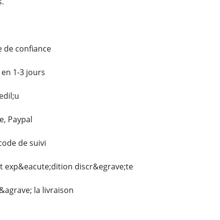
.
e de confiance
 en 1-3 jours
dil;u
e, Paypal
ode de suivi
et exp&eacute;dition discr&egrave;te
agrave; la livraison