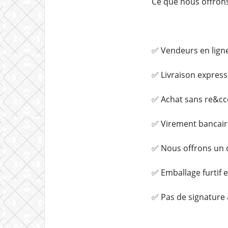
Ce que nous offrons
✅ Vendeurs en lign
✅ Livraison express
✅ Achat sans re&cce
✅ Virement bancair
✅ Nous offrons un c
✅ Emballage furtif 
✅ Pas de signature &